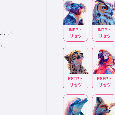
INFP
ト
INTP
ト
にします
リセツ
リセツ
い」）
ESTP
ト
ESFP
ト
リセツ
リセツ