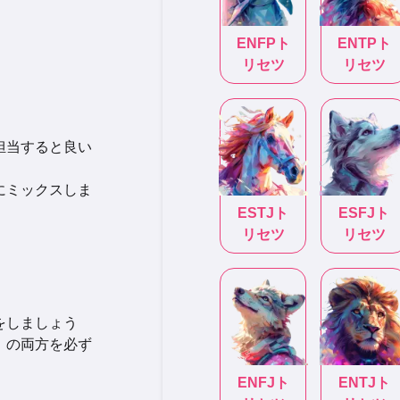
ENFP
ト
ENTP
ト
リセツ
リセツ
担当すると良い
にミックスしま
ESTJ
ト
ESFJ
ト
リセツ
リセツ
をしましょう
）の両方を必ず
ENFJ
ト
ENTJ
ト