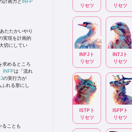
の計画力と
INFP
リセツ
リセツ
あたたかいやり
の実現を計画的
大切にしてい
INFJ
ト
INTJ
ト
リセツ
リセツ
を求めるところ
、
INFP
は「流れ
FJ
の実行力が
あふれる形にし
ISTP
ト
ISFP
ト
リセツ
リセツ
かることも