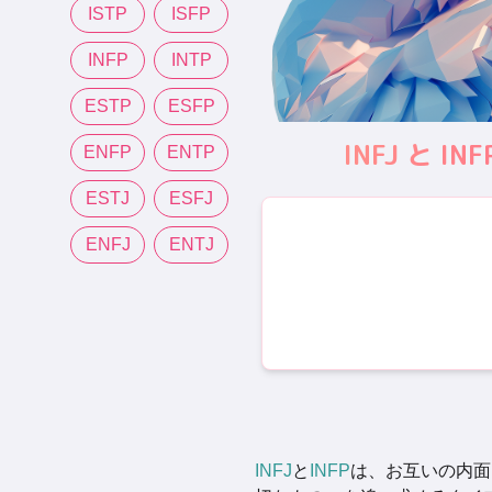
ISTP
ISFP
INFP
INTP
ESTP
ESFP
INFJ と
ENFP
ENTP
ESTJ
ESFJ
ENFJ
ENTJ
INFJ
と
INFP
は、お互いの内面