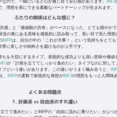
プなので、一緒にいると心が通じ合う安心感があります。
INFJ
で、理想を形にできる素敵なパートナーシップが生まれます。
ふたりの関係はどんな感じ？
共感」と「価値観の共有」がベースになった、とても穏やかで
状況の奥にある意味を感覚的に読み取って、長い目で見た理想
の
INFP
は、自分の中の「これが大事！」という気持ちをとても
世界に美しさや純粋さを届けるのが上手です。
持ちを大切にするタイプ。表面的な成功よりも深い意味や価値
INFJ
が「計画を立ててしっかり進めたい」タイプなのに対して
イプという違いがあります。この違いがうまく噛み合うと、
IN
え、
INFP
の柔軟で創造的な発想が
INFJ
の理想をもっと人間味
よくある問題点
1. 計画派 vs 自由派のすれ違い
画を立てて進めたい」とINFPの「自由に流れに乗りたい」がぶつ