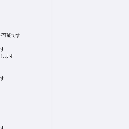
が可能です
す
します
す
す