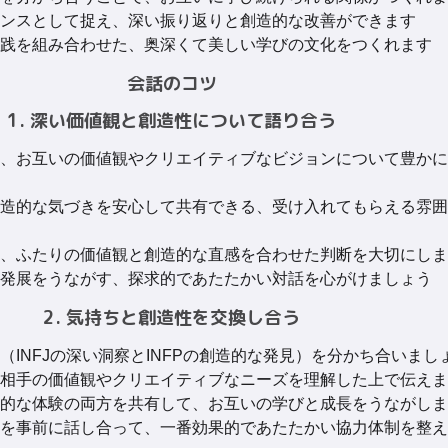
ンスとして捉え、深い振り返りと創造的な改善ができます
践を組み合わせた、奥深くて美しい学びの文化をつくれます
会話のコツ
1. 深い価値観と創造性について語り合う
、お互いの価値観やクリエイティブなビジョンについて豊かに
造的な気づきを安心して共有できる、受け入れてもらえる雰囲
、ふたりの価値観と創造的な直感を合わせた判断を大切にしま
発展をうながす、探求的であたたかい対話を心がけましょう
2. 気持ちと創造性を交換し合う
（INFJの深い洞察とINFPの創造的な発見）を分かち合いまし
相手の価値観やクリエイティブなニーズを理解した上で伝えま
的な体験の両方を共有して、お互いの学びと成長をうながしま
を事前に話し合って、一番効果的であたたかい協力体制を整え