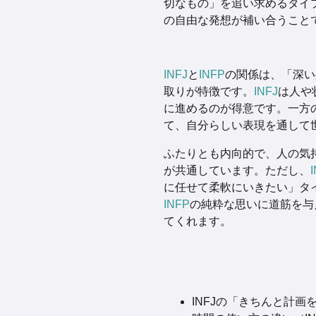
切なもの」を追い求めるタイ
の自由な発想が補い合うこと
INFJ
と
INFP
の関係は、「深い
取りが特徴です。
INFJ
は人や
に進めるのが得意です。一方
て、自分らしい表現を通して
ふたりとも内向的で、人の気
が共通しています。ただし、
に任せて柔軟にいきたい」タ
INFP
の純粋な思いに道筋を与
てくれます。
INFJの「きちんと計