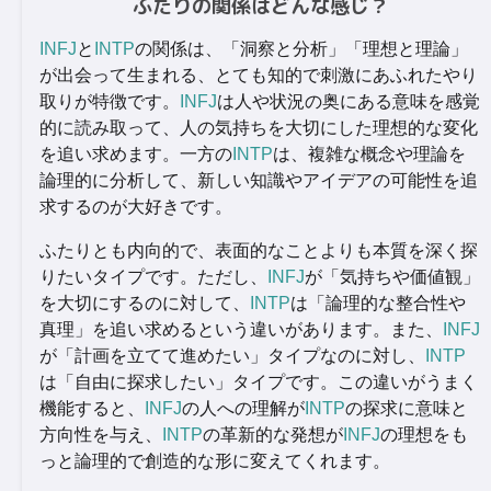
ふたりの関係はどんな感じ？
INFJ
と
INTP
の関係は、「洞察と分析」「理想と理論」
が出会って生まれる、とても知的で刺激にあふれたやり
取りが特徴です。
INFJ
は人や状況の奥にある意味を感覚
的に読み取って、人の気持ちを大切にした理想的な変化
を追い求めます。一方の
INTP
は、複雑な概念や理論を
論理的に分析して、新しい知識やアイデアの可能性を追
求するのが大好きです。
ふたりとも内向的で、表面的なことよりも本質を深く探
りたいタイプです。ただし、
INFJ
が「気持ちや価値観」
を大切にするのに対して、
INTP
は「論理的な整合性や
真理」を追い求めるという違いがあります。また、
INFJ
が「計画を立てて進めたい」タイプなのに対し、
INTP
は「自由に探求したい」タイプです。この違いがうまく
機能すると、
INFJ
の人への理解が
INTP
の探求に意味と
方向性を与え、
INTP
の革新的な発想が
INFJ
の理想をも
っと論理的で創造的な形に変えてくれます。