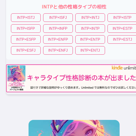
INTP
と他の性格タイプの相性
INTP
×
ISTJ
INTP
×
ISFJ
INTP
×
INTJ
INTP
×
ISTP
INTP
×
ISFP
INTP
×
INFP
INTP
×
INTP
INTP
×
ESTP
INTP
×
ESFP
INTP
×
ENFP
INTP
×
ENTP
INTP
×
ESTJ
INTP
×
ESFJ
INTP
×
ENFJ
INTP
×
ENTJ