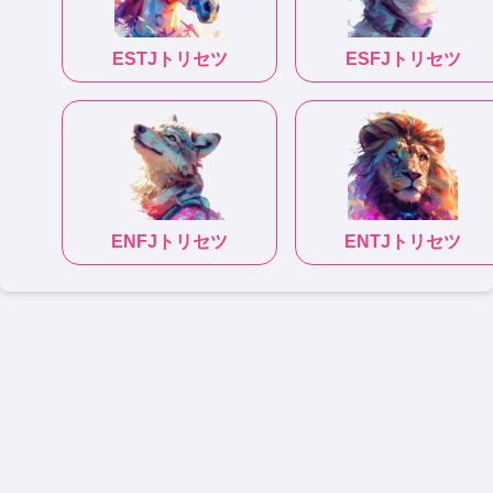
ESTJ
トリセツ
ESFJ
トリセツ
ENFJ
トリセツ
ENTJ
トリセツ
|
|
|
|
性格診断テスト
恋愛相性診断
相性診断
適職診断
トリセツ