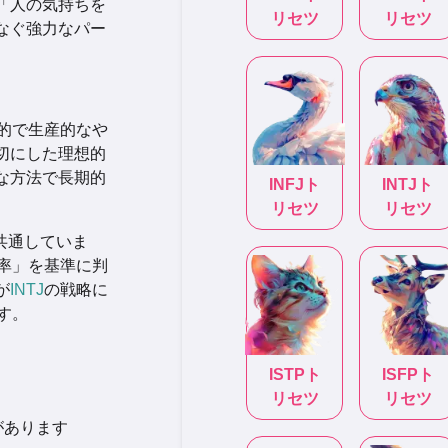
「人の気持ちを
リセツ
リセツ
なぐ強力なパー
的で生産的なや
切にした理想的
な方法で長期的
INFJ
ト
INTJ
ト
リセツ
リセツ
共通していま
率」を基準に判
が
INTJ
の戦略に
す。
ISTP
ト
ISFP
ト
リセツ
リセツ
があります