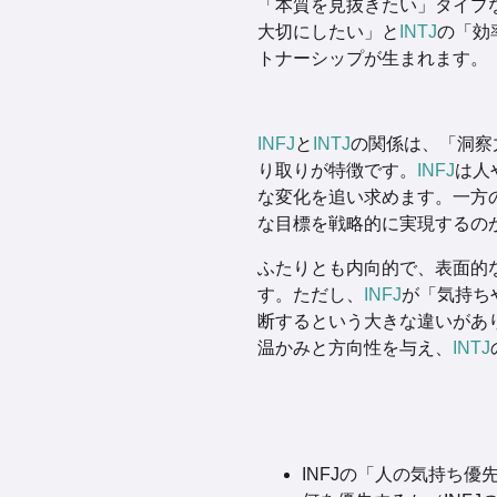
「本質を見抜きたい」タイプ
大切にしたい」と
INTJ
の「効
トナーシップが生まれます。
INFJ
と
INTJ
の関係は、「洞察
り取りが特徴です。
INFJ
は人
な変化を追い求めます。一方
な目標を戦略的に実現するの
ふたりとも内向的で、表面的
す。ただし、
INFJ
が「気持ち
断するという大きな違いがあ
温かみと方向性を与え、
INTJ
INFJの「人の気持ち