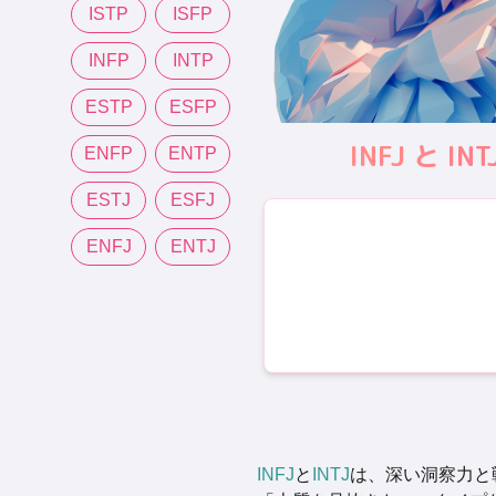
ISTP
ISFP
INFP
INTP
ESTP
ESFP
INFJ と
ENFP
ENTP
ESTJ
ESFJ
ENFJ
ENTJ
INFJ
と
INTJ
は、深い洞察力と