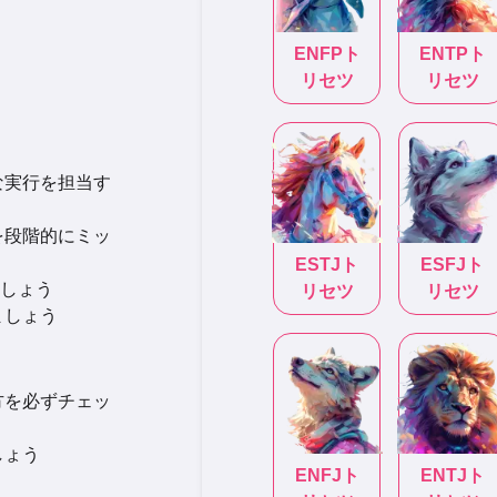
ENFP
ト
ENTP
ト
リセツ
リセツ
な実行を担当す
を段階的にミッ
ESTJ
ト
ESFJ
ト
しょう
リセツ
リセツ
ましょう
方を必ずチェッ
しょう
ENFJ
ト
ENTJ
ト