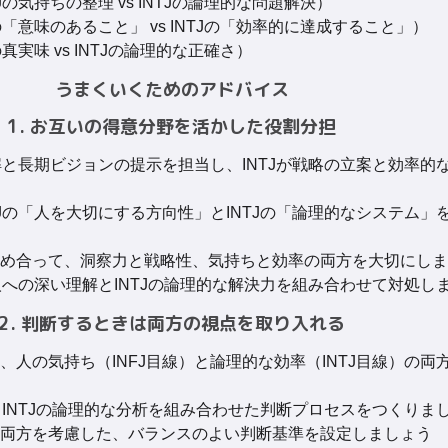
の気持ちの整理 vs INTJの論理的な問題解決）
の「意味のあること」 vs INTJの「効率的に達成すること」）
真実味 vs INTJの論理的な正確さ）
うまくいくためのアドバイス
1. お互いの得意分野を活かした役割分担
理解と長期ビジョンの提示を担当し、INTJが戦略の立案と効率的
FJの「人を大切にする方向性」とINTJの「論理的なシステム」
め合って、洞察力と戦略性、気持ちと効率の両方を大切にしま
の人への深い理解とINTJの論理的な解決力を組み合わせて対処し
2. 判断するときは両方の視点を取り入れる
、人の気持ち（INFJ目線）と論理的な効率（INTJ目線）の両
とINTJの論理的な分析を組み合わせた判断プロセスをつくりま
両方を考慮した、バランスのよい判断基準を設定しましょう