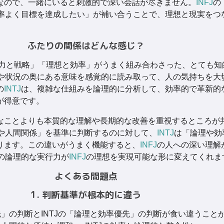
なので、一緒にいると刺激的で深い会話が尽きません。
INFJ
の
率よく目標を達成したい」が補い合うことで、理想と現実をつ
ふたりの関係はどんな感じ？
力と戦略」「理想と効率」がうまく組み合わさった、とても知
や状況の奥にある意味を感覚的に読み取って、人の気持ちを大
の
INTJ
は、複雑な仕組みを論理的に分析して、効率的で革新的
が得意です。
なことよりも本質的な理解や長期的な改善を重視するところが
や人間関係」を基準に判断するのに対して、
INTJ
は「論理や効
ります。この違いがうまく機能すると、
INFJ
の人への深い理解
の論理的な実行力が
INFJ
の理想を実現可能な形に変えてくれま
よくある問題点
1. 判断基準が根本的に違う
優先」の判断とINTJの「論理と効率優先」の判断が食い違うこと