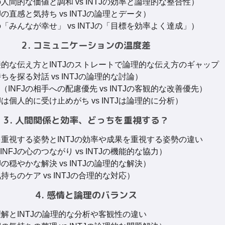
の人間的な価値と調和 vs INTJの効率と論理的な整合性）
の直感と気持ち vs INTJの論理とデータ）
の「みんなが幸せ」 vs INTJの「目標を効率よく達成」）
2. コミュニケーションの温度差
接的な伝え方とINTJのストレートで論理的な伝え方のギャップ
ちを探る対話 vs INTJの論理的な討論）
INFJの相手への配慮優先 vs INTJの客観的な改善優先）
は個人的に受け止めがち vs INTJは論理的に分析）
3. 人間関係と効率、どっちを重視する？
を重視する姿勢とINTJの効率や成果を重視する姿勢の違い
FJの心のつながり vs INTJの機能的な協力）
の穏やかな解決 vs INTJの論理的な解決）
持ちのケア vs INTJの合理的な対応）
4. 感情と論理のバランス
理解とINTJの論理的な分析や客観性の違い