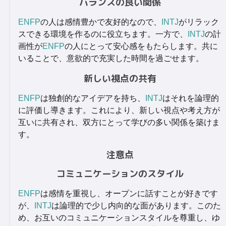
バランスの良い関係
ENFP
の人は感情豊かで友好的なので、
INTJ
がリラック
スできる環境を作るのに役立ちます。一方で、
INTJ
の計
画性が
ENFP
の人にとって安心感をもたらします。共に
いることで、意欲的で充実した時間を過ごせます。
新しい視点の共有
ENFP
は独創的なアイデアを持ち、
INTJ
はそれを論理的
に評価し導きます。これにより、新しい視点や考え方が
互いに共有され、双方にとって学びの多い関係を築けま
す。
注意点
コミュニケーションのスタイル
ENFP
は感情を重視し、オープンに話すことが好きです
が、
INTJ
は論理的で少し内向的な面があります。このた
め、お互いのコミュニケーションスタイルを尊重し、ゆ