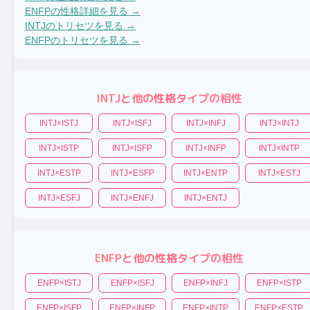
ENFP
の性格詳細を見る →
INTJ
のトリセツを見る →
ENFP
のトリセツを見る →
INTJ
と他の性格タイプの相性
INTJ
×
ISTJ
INTJ
×
ISFJ
INTJ
×
INFJ
INTJ
×
INTJ
INTJ
×
ISTP
INTJ
×
ISFP
INTJ
×
INFP
INTJ
×
INTP
INTJ
×
ESTP
INTJ
×
ESFP
INTJ
×
ENTP
INTJ
×
ESTJ
INTJ
×
ESFJ
INTJ
×
ENFJ
INTJ
×
ENTJ
ENFP
と他の性格タイプの相性
ENFP
×
ISTJ
ENFP
×
ISFJ
ENFP
×
INFJ
ENFP
×
ISTP
ENFP
×
ISFP
ENFP
×
INFP
ENFP
×
INTP
ENFP
×
ESTP