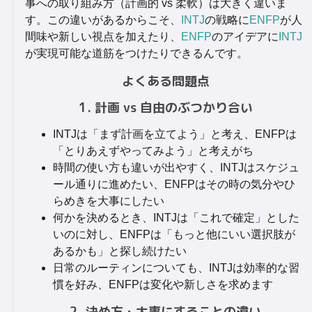
事への取り組み方（計画的 vs 柔軟）は大きく違いま
す。この違いがあるからこそ、
INTJ
の戦略に
ENFP
が人
間味や新しい視点を加えたり、
ENFP
のアイデアに
INTJ
が実現可能な道筋をつけたりできるんです。
よくある問題点
1. 計画 vs 自由のぶつかり合い
INTJは「まず計画を立てよう」と考え、ENFPは
「とりあえずやってみよう」と考えがち
時間の使い方も違いが出やすく、INTJはスケジュ
ール通りに進めたい、ENFPはその時の気分やひ
らめきを大事にしたい
何かを決めるとき、INTJは「これで確定」とした
いのに対し、ENFPは「もっと他にいい選択肢が
あるかも」と探し続けたい
日常のルーティンについても、INTJは効率的な習
慣を好み、ENFPは変化や新しさを求めます
2. 決め方・大事にすることの違い