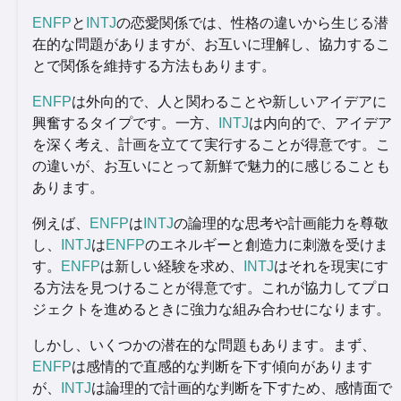
ENFP
と
INTJ
の恋愛関係では、性格の違いから生じる潜
在的な問題がありますが、お互いに理解し、協力するこ
とで関係を維持する方法もあります。
ENFP
は外向的で、人と関わることや新しいアイデアに
興奮するタイプです。一方、
INTJ
は内向的で、アイデア
を深く考え、計画を立てて実行することが得意です。こ
の違いが、お互いにとって新鮮で魅力的に感じることも
あります。
例えば、
ENFP
は
INTJ
の論理的な思考や計画能力を尊敬
し、
INTJ
は
ENFP
のエネルギーと創造力に刺激を受けま
す。
ENFP
は新しい経験を求め、
INTJ
はそれを現実にす
る方法を見つけることが得意です。これが協力してプロ
ジェクトを進めるときに強力な組み合わせになります。
しかし、いくつかの潜在的な問題もあります。まず、
ENFP
は感情的で直感的な判断を下す傾向があります
が、
INTJ
は論理的で計画的な判断を下すため、感情面で