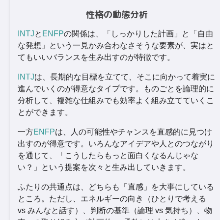
性格の動態分析
INTJ
と
ENFP
の関係は、「しっかりした計画」と「自由
な発想」という一見かみ合わなさそうな要素が、実はと
てもいいバランスを生み出すのが特徴です。
INTJ
は、長期的な目標を立てて、そこに向かって着実に
進んでいくのが得意なタイプです。ものごとを論理的に
分析して、複雑な仕組みでも効率よく組み立てていくこ
とができます。
一方
ENFP
は、人の可能性やチャンスを直感的に見つけ
出すのが得意です。いろんなアイデアや人とのつながり
を通じて、「こうしたらもっと面白くなるんじゃな
い？」という提案を次々と生み出していきます。
ふたりの共通点は、どちらも「直感」を大事にしている
ところ。ただし、エネルギーの向き（ひとりで考える
vs みんなと話す）、判断の基準（論理 vs 気持ち）、物