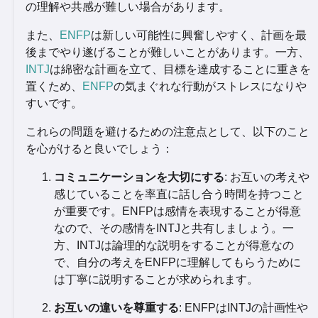
の理解や共感が難しい場合があります。
また、
ENFP
は新しい可能性に興奮しやすく、計画を最
後までやり遂げることが難しいことがあります。一方、
INTJ
は綿密な計画を立て、目標を達成することに重きを
置くため、
ENFP
の気まぐれな行動がストレスになりや
すいです。
これらの問題を避けるための注意点として、以下のこと
を心がけると良いでしょう：
コミュニケーションを大切にする
: お互いの考えや
感じていることを率直に話し合う時間を持つこと
が重要です。ENFPは感情を表現することが得意
なので、その感情をINTJと共有しましょう。一
方、INTJは論理的な説明をすることが得意なの
で、自分の考えをENFPに理解してもらうために
は丁寧に説明することが求められます。
お互いの違いを尊重する
: ENFPはINTJの計画性や