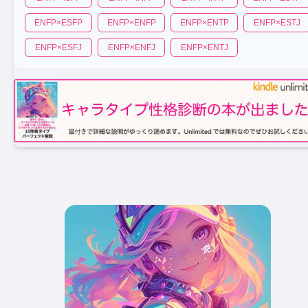
ENFP
×
ESFP
ENFP
×
ENFP
ENFP
×
ENTP
ENFP
×
ESTJ
ENFP
×
ESFJ
ENFP
×
ENFJ
ENFP
×
ENTJ