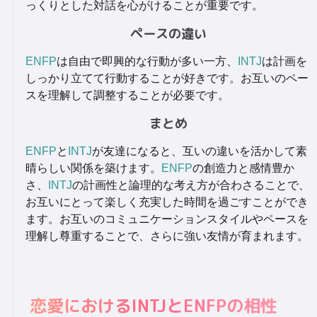
っくりとした対話を心がけることが重要です。
ペースの違い
ENFP
は自由で即興的な行動が多い一方、
INTJ
は計画を
しっかり立てて行動することが好きです。お互いのペー
スを理解して調整することが必要です。
まとめ
ENFP
と
INTJ
が友達になると、互いの違いを活かして素
晴らしい関係を築けます。
ENFP
の創造力と感情豊か
さ、
INTJ
の計画性と論理的な考え方が合わさることで、
お互いにとって楽しく充実した時間を過ごすことができ
ます。お互いのコミュニケーションスタイルやペースを
理解し尊重することで、さらに強い友情が育まれます。
恋愛におけるINTJとENFPの相性