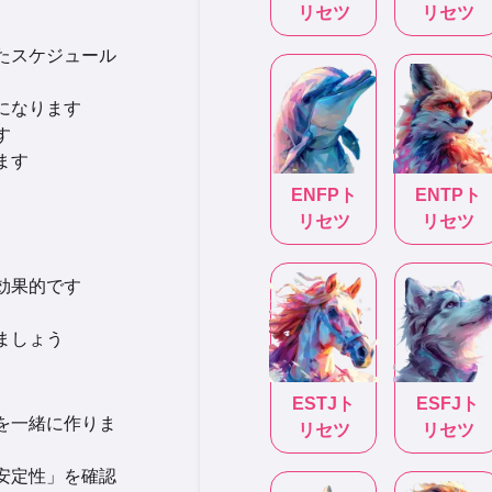
リセツ
リセツ
れたスケジュール
になります
す
ます
ENFP
ト
ENTP
ト
リセツ
リセツ
効果的です
ましょう
ESTJ
ト
ESFJ
ト
」を一緒に作りま
リセツ
リセツ
と安定性」を確認