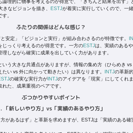
も論理的に物事を考えるのが得意で、「きちんと結果を出す」
大きなビジョンを描き、
ESTJ
が着実に実行していくので、一
です。
ふたりの関係はどんな感じ？
新と安定」「ビジョンと実行」が組み合わさるのが特徴です。
I
をじっくり考えるのが得意です。一方の
ESTJ
は、実績のあるや
管理しながら確実に成果を出していく力があります。
いう大きな共通点がありますが、情報の集め方（ひらめき vs
たい vs 外に向かって動きたい）は異なります。
INTJ
の革新
ESTJ
の確実な実行力が
INTJ
のアイデアを「現実」にしてくれ
取れた、成果重視のペアです。
ぶつかりやすいポイント
1. 「新しいやり方」vs「実績のあるやり方」
やり方があるはず」と革新を求めますが、ESTJは「実績のある