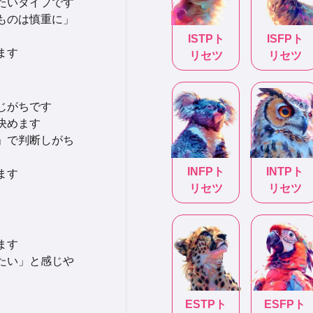
したいタイプです
いものは慎重に」
ISTP
ト
ISFP
ト
ます
リセツ
リセツ
じがちです
決めます
か」で判断しがち
INFP
ト
INTP
ト
ます
リセツ
リセツ
ます
きたい」と感じや
ESTP
ト
ESFP
ト