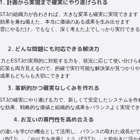
1. 計画から実現まで確実にやり遂げられる
とESTJの組織力が合わされば、大きな変革も確実に実現できます
効果を兼ね備えた、本当に価値のある成果を生み出せます
雲にやるだけ」でもなく、深く考えた上でしっかり実行できる
2. どんな問題にも対応できる解決力
抜く力とESTJの実用的に対処する力を、状況に応じて使い分けら
応策も両方見えるので、的確で実行可能な解決策が見つかりや
成果もどちらも大切にできます
3. 革新的かつ確実なしくみを作れる
とESTJの確実にやり遂げる力で、新しくて安定したシステムを作
な効果、戦略的な価値と組織的な成果をバランスよく実現でき
4. お互いの専門性を高め合える
の違いを学びの機会として活用し、バランスの取れた成長がで
（INTJ）」「やり方を改善しよう（ESTJ）」と前向きに活か