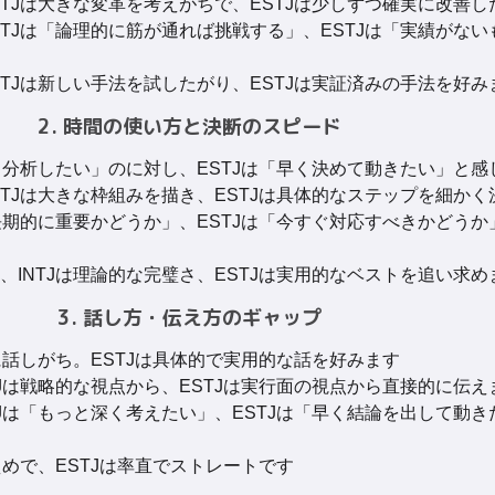
NTJは大きな変革を考えがちで、ESTJは少しずつ確実に改善
NTJは「論理的に筋が通れば挑戦する」、ESTJは「実績がな
NTJは新しい手法を試したがり、ESTJは実証済みの手法を好み
2. 時間の使い方と決断のスピード
くり分析したい」のに対し、ESTJは「早く決めて動きたい」と感
NTJは大きな枠組みを描き、ESTJは具体的なステップを細かく
「長期的に重要かどうか」、ESTJは「今すぐ対応すべきかどう
、INTJは理論的な完璧さ、ESTJは実用的なベストを追い求め
3. 話し方・伝え方のギャップ
に話しがち。ESTJは具体的で実用的な話を好みます
TJは戦略的な視点から、ESTJは実行面の視点から直接的に伝え
TJは「もっと深く考えたい」、ESTJは「早く結論を出して動
えめで、ESTJは率直でストレートです