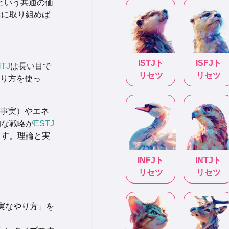
という共通の価
緒に取り組めば
ISTJ
ト
ISFJ
ト
NTJ
は長い目で
リセツ
リセツ
り方を使っ
 事実）やエネ
的な戦略が
ESTJ
ます。理論と実
INFJ
ト
INTJ
ト
リセツ
リセツ
確実なやり方」を