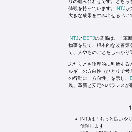
りの組み合わせです。どちら
値観を持っています。
INTJ
が
大きな成果を生み出せるペア
INTJ
と
ESTJ
の関係は、「革
物事を見て、根本的な改善策
て、人やものごとをしっかり
ふたりとも論理的に判断すると
ルギーの方向性（ひとりで考え
の行動に「方向性」を示し、
践、革新と安定のバランスが
INTJは「もっと良い
信頼します