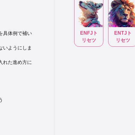
ENFJ
ト
ENTJ
ト
話を具体例で補い
リセツ
リセツ
ぎないようにしま
り入れた進め方に
う