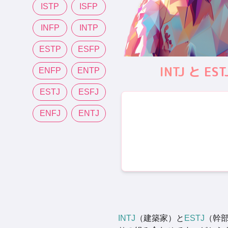
ISTP
ISFP
INFP
INTP
ESTP
ESFP
INTJ と
ENFP
ENTP
ESTJ
ESFJ
ENFJ
ENTJ
INTJ
（建築家）と
ESTJ
（幹