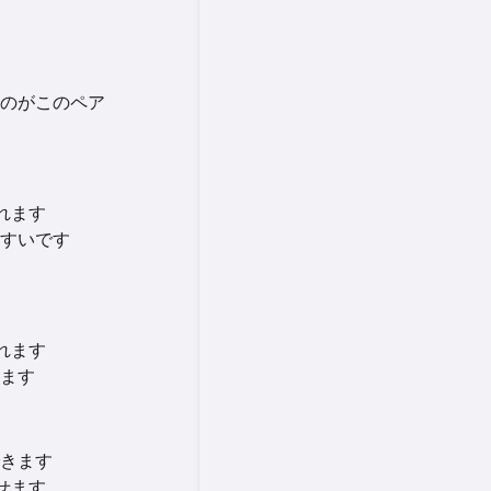
のがこのペア
れます
すいです
れます
ます
きます
せます