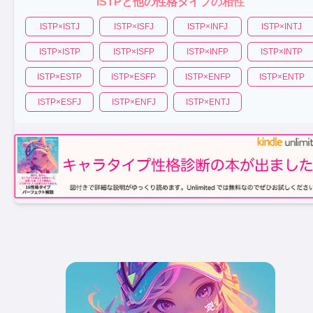
ISTP
と他の性格タイプの相性
ISTP
×
ISTJ
ISTP
×
ISFJ
ISTP
×
INFJ
ISTP
×
INTJ
ISTP
×
ISTP
ISTP
×
ISFP
ISTP
×
INFP
ISTP
×
INTP
ISTP
×
ESTP
ISTP
×
ESFP
ISTP
×
ENFP
ISTP
×
ENTP
ISTP
×
ESFJ
ISTP
×
ENFJ
ISTP
×
ENTJ