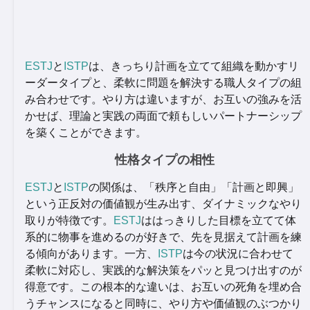
ESTJ
と
ISTP
は、きっちり計画を立てて組織を動かすリ
ーダータイプと、柔軟に問題を解決する職人タイプの組
み合わせです。やり方は違いますが、お互いの強みを活
かせば、理論と実践の両面で頼もしいパートナーシップ
を築くことができます。
性格タイプの相性
ESTJ
と
ISTP
の関係は、「秩序と自由」「計画と即興」
という正反対の価値観が生み出す、ダイナミックなやり
取りが特徴です。
ESTJ
ははっきりした目標を立てて体
系的に物事を進めるのが好きで、先を見据えて計画を練
る傾向があります。一方、
ISTP
は今の状況に合わせて
柔軟に対応し、実践的な解決策をパッと見つけ出すのが
得意です。この根本的な違いは、お互いの死角を埋め合
うチャンスになると同時に、やり方や価値観のぶつかり