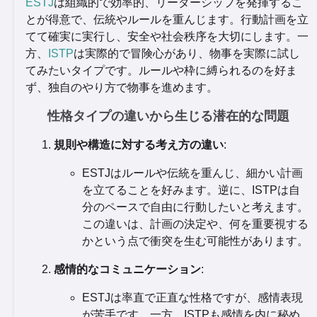
ESTJ
は組織的で効率的、リーダーシップを発揮するこ
とが得意で、伝統やルールを重んじます。行動計画を立
てて確実に実行し、安全や社会秩序を大切にします。一
方、
ISTP
は実際的で冒険心があり、物事を実際に試し
てみたいタイプです。ルールや枠に縛られるのを好ま
ず、独自のやり方で物事を進めます。
性格タイプの違いから生じる潜在的な問題
規則や構造に対する考え方の違い
:
ESTJはルールや伝統を重んじ、細かい計画
を立てることを好みます。逆に、ISTPは自
分のペースで自由に行動したいと考えます。
この違いは、計画の決定や、何を重要視する
かという点で衝突を生む可能性があります。
感情的なコミュニケーション
:
ESTJは率直で正直な性格ですが、感情表現
が苦手です。一方、ISTPも感情を内に秘め