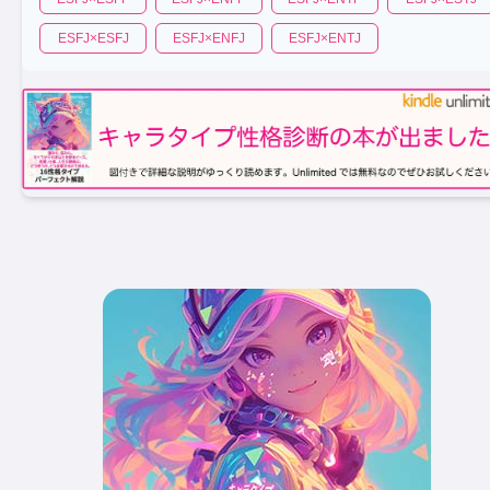
ESFJ
×
ESFJ
ESFJ
×
ENFJ
ESFJ
×
ENTJ