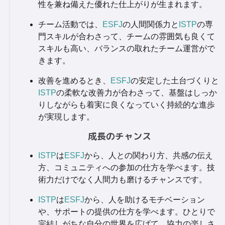
性を兼ね備えた優れた仕上がりが生まれます。
チーム活動では、
ESFJ
の人間関係力と
ISTP
の専
門スキルが合わさって、チームの雰囲気も良くて
スキルも高い、バランスの取れたチーム運営がで
きます。
改善を進めるとき、
ESFJ
の安定した土台づくりと
ISTP
の柔軟な改善力が合わさって、基盤はしっか
りしながらも着実に良くなっていく持続的な進歩
が実現します。
成長のチャンス
ISTP
は
ESFJ
から、人との関わり方、共感の伝え
方、コミュニティへの参加の仕方を学べます。技
術力だけでなく人間力も磨けるチャンスです。
ISTP
は
ESFJ
から、人を助けるモチベーション
や、サポートの提供の仕方を学べます。ひとりで
完結しがちな自分の世界を広げて、協力の楽しさ