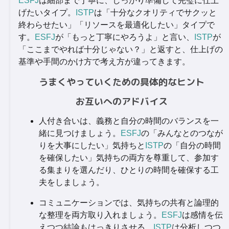
ESFJ
は細部まで丁寧に、しっかり準備して完璧に仕上
げたいタイプ。
ISTP
は「十分なクオリティでサクッと
終わらせたい」「リソースを最適化したい」タイプで
す。
ESFJ
が「もっと丁寧にやろうよ」と言い、
ISTP
が
「ここまでやれば十分じゃない？」と返すと、仕上げの
基準や手間のかけ方で考え方が違ってきます。
うまくやっていくための具体的なヒント
お互いへのアドバイス
人付き合いは、義務と自分の時間のバランスを一
緒に見つけましょう。
ESFJ
の「みんなとのつなが
りを大事にしたい」気持ちと
ISTP
の「自分の時間
を確保したい」気持ちの両方を尊重して、参加す
る集まりを選んだり、ひとりの時間を確保する工
夫をしましょう。
コミュニケーションでは、気持ちの共有と論理的
な整理を両方取り入れましょう。
ESFJ
は感情を伝
えつつ結論もはっきりさせる、
ISTP
は分析しつつ