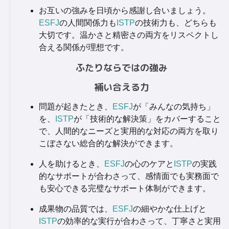
お互いの強みを日頃から感謝し合いましょう。
ESFJ
の人間関係力も
ISTP
の技術力も、どちらも
大切です。温かさと精密さの両方をリスペクトし
合える関係が理想です。
ふたりならではの強み
補い合える力
問題が起きたとき、
ESFJ
が「みんなの気持ち」
を、
ISTP
が「技術的な解決策」をカバーすること
で、人間的なニーズと実用的な対応の両方を取り
こぼさない総合的な解決ができます。
人を助けるとき、
ESFJ
の心のケアと
ISTP
の実践
的なサポートが合わさって、感情面でも実務面で
も安心できる完璧なサポート体制ができます。
成果物の品質では、
ESFJ
の細やかな仕上げと
ISTP
の効率的な実行が合わさって、丁寧さと実用