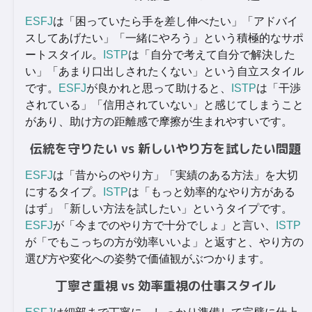
ESFJ
は「困っていたら手を差し伸べたい」「アドバイ
スしてあげたい」「一緒にやろう」という積極的なサポ
ートスタイル。
ISTP
は「自分で考えて自分で解決した
い」「あまり口出しされたくない」という自立スタイル
です。
ESFJ
が良かれと思って助けると、
ISTP
は「干渉
されている」「信用されていない」と感じてしまうこと
があり、助け方の距離感で摩擦が生まれやすいです。
伝統を守りたい vs 新しいやり方を試したい問題
ESFJ
は「昔からのやり方」「実績のある方法」を大切
にするタイプ。
ISTP
は「もっと効率的なやり方がある
はず」「新しい方法を試したい」というタイプです。
ESFJ
が「今までのやり方で十分でしょ」と言い、
ISTP
が「でもこっちの方が効率いいよ」と返すと、やり方の
選び方や変化への姿勢で価値観がぶつかります。
丁寧さ重視 vs 効率重視の仕事スタイル