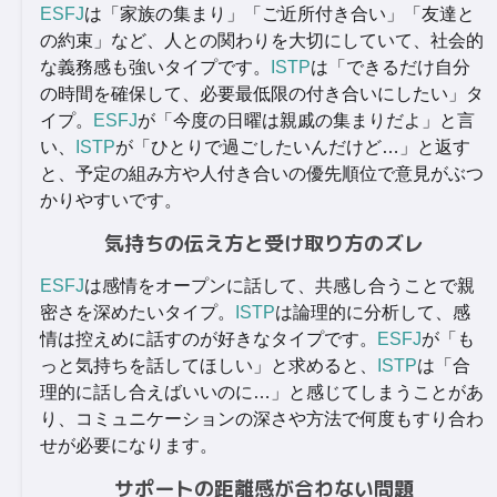
ESFJ
は「家族の集まり」「ご近所付き合い」「友達と
の約束」など、人との関わりを大切にしていて、社会的
な義務感も強いタイプです。
ISTP
は「できるだけ自分
の時間を確保して、必要最低限の付き合いにしたい」タ
イプ。
ESFJ
が「今度の日曜は親戚の集まりだよ」と言
い、
ISTP
が「ひとりで過ごしたいんだけど…」と返す
と、予定の組み方や人付き合いの優先順位で意見がぶつ
かりやすいです。
気持ちの伝え方と受け取り方のズレ
ESFJ
は感情をオープンに話して、共感し合うことで親
密さを深めたいタイプ。
ISTP
は論理的に分析して、感
情は控えめに話すのが好きなタイプです。
ESFJ
が「も
っと気持ちを話してほしい」と求めると、
ISTP
は「合
理的に話し合えばいいのに…」と感じてしまうことがあ
り、コミュニケーションの深さや方法で何度もすり合わ
せが必要になります。
サポートの距離感が合わない問題