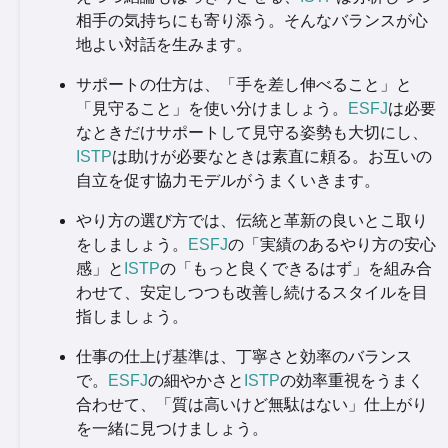
相手の気持ちにも寄り添う。そんなバランスが心
地よい対話を生みます。
サポートの仕方は、「手を差し伸べること」と
「見守ること」を使い分けましょう。
ESFJ
は必要
なときだけサポートして見守る姿勢も大切にし、
ISTP
は助けが必要なときは素直に頼る。お互いの
自立を促す協力モデルがうまくいきます。
やり方の選び方では、伝統と革新の良いとこ取り
をしましょう。
ESFJ
の「実績のあるやり方の安心
感」と
ISTP
の「もっと良くできるはず」を組み合
わせて、安定しつつも改善し続けるスタイルを目
指しましょう。
仕事の仕上げ基準は、丁寧さと効率のバランス
で。
ESFJ
の細やかさと
ISTP
の効率重視をうまく
合わせて、「質は高いけど無駄はない」仕上がり
を一緒に見つけましょう。