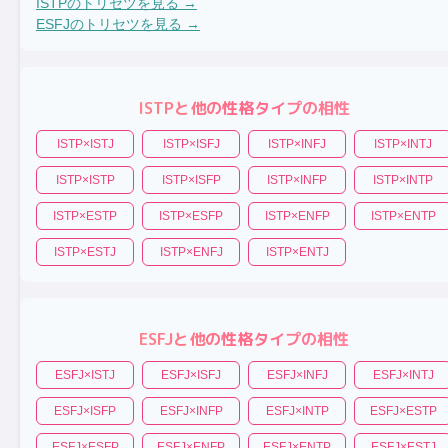
ISTP
のトリセツを見る →
ESFJ
のトリセツを見る →
ISTP
と他の性格タイプの相性
ISTP
×
ISTJ
ISTP
×
ISFJ
ISTP
×
INFJ
ISTP
×
INTJ
ISTP
×
ISTP
ISTP
×
ISFP
ISTP
×
INFP
ISTP
×
INTP
ISTP
×
ESTP
ISTP
×
ESFP
ISTP
×
ENFP
ISTP
×
ENTP
ISTP
×
ESTJ
ISTP
×
ENFJ
ISTP
×
ENTJ
ESFJ
と他の性格タイプの相性
ESFJ
×
ISTJ
ESFJ
×
ISFJ
ESFJ
×
INFJ
ESFJ
×
INTJ
ESFJ
×
ISFP
ESFJ
×
INFP
ESFJ
×
INTP
ESFJ
×
ESTP
ESFJ
×
ESFP
ESFJ
×
ENFP
ESFJ
×
ENTP
ESFJ
×
ESTJ