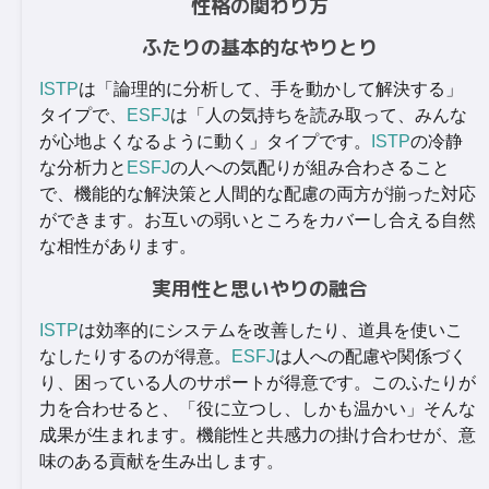
性格の関わり方
ふたりの基本的なやりとり
ISTP
は「論理的に分析して、手を動かして解決する」
タイプで、
ESFJ
は「人の気持ちを読み取って、みんな
が心地よくなるように動く」タイプです。
ISTP
の冷静
な分析力と
ESFJ
の人への気配りが組み合わさること
で、機能的な解決策と人間的な配慮の両方が揃った対応
ができます。お互いの弱いところをカバーし合える自然
な相性があります。
実用性と思いやりの融合
ISTP
は効率的にシステムを改善したり、道具を使いこ
なしたりするのが得意。
ESFJ
は人への配慮や関係づく
り、困っている人のサポートが得意です。このふたりが
力を合わせると、「役に立つし、しかも温かい」そんな
成果が生まれます。機能性と共感力の掛け合わせが、意
味のある貢献を生み出します。