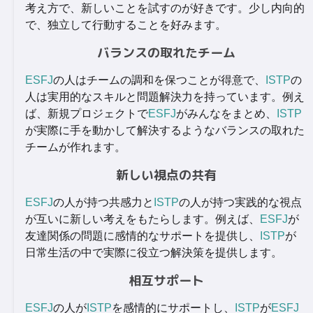
考え方で、新しいことを試すのが好きです。少し内向的
で、独立して行動することを好みます。
バランスの取れたチーム
ESFJ
の人はチームの調和を保つことが得意で、
ISTP
の
人は実用的なスキルと問題解決力を持っています。例え
ば、新規プロジェクトで
ESFJ
がみんなをまとめ、
ISTP
が実際に手を動かして解決するようなバランスの取れた
チームが作れます。
新しい視点の共有
ESFJ
の人が持つ共感力と
ISTP
の人が持つ実践的な視点
が互いに新しい考えをもたらします。例えば、
ESFJ
が
友達関係の問題に感情的なサポートを提供し、
ISTP
が
日常生活の中で実際に役立つ解決策を提供します。
相互サポート
ESFJ
の人が
ISTP
を感情的にサポートし、
ISTP
が
ESFJ