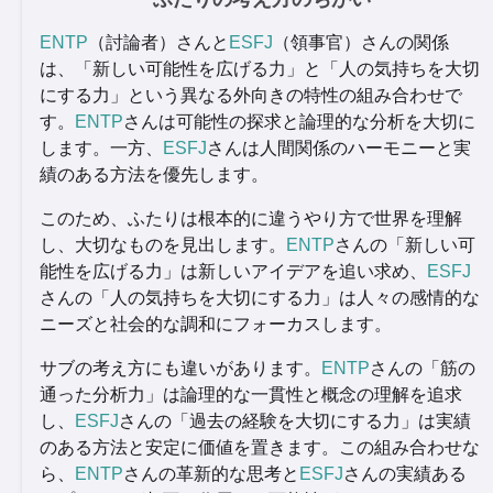
ENTP
（討論者）さんと
ESFJ
（領事官）さんの関係
は、「新しい可能性を広げる力」と「人の気持ちを大切
にする力」という異なる外向きの特性の組み合わせで
す。
ENTP
さんは可能性の探求と論理的な分析を大切に
します。一方、
ESFJ
さんは人間関係のハーモニーと実
績のある方法を優先します。
このため、ふたりは根本的に違うやり方で世界を理解
し、大切なものを見出します。
ENTP
さんの「新しい可
能性を広げる力」は新しいアイデアを追い求め、
ESFJ
さんの「人の気持ちを大切にする力」は人々の感情的な
ニーズと社会的な調和にフォーカスします。
サブの考え方にも違いがあります。
ENTP
さんの「筋の
通った分析力」は論理的な一貫性と概念の理解を追求
し、
ESFJ
さんの「過去の経験を大切にする力」は実績
のある方法と安定に価値を置きます。この組み合わせな
ら、
ENTP
さんの革新的な思考と
ESFJ
さんの実績ある