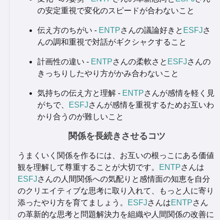
の安定重視で変化のスピードが合わないこと
伝え方のちがい -
ENTP
さんの議論好きと
ESFJ
さ
んの調和重視で対話がギクシャクすること
計画性の違い -
ENTP
さんの柔軟さと
ESFJ
さんの
きっちりしたやり方がかみ合わないこと
気持ちの伝え方と理解 -
ENTP
さんが感情を軽く見
がちで、
ESFJ
さんが感情を重視するためお互いわ
かり合うのが難しいこと
関係を長続きさせるコツ
うまくいく関係を作るには、お互いの根っこにある価値
観を理解して尊重することが大切です。
ENTP
さんは
ESFJ
さんの人間関係への気配りと感情面の知恵を自分
のクリエイティブな思考に取り入れて、もっと人に寄り
添ったやり方を育てましょう。
ESFJ
さんは
ENTP
さん
の革新的な思考と問題解決力を組織や人間関係の改善に