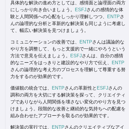
具体的な解決の進め方としては、感情面と論理面の両方
にしっかり向き合いましょう。
ESFJ
さんの感情的な体
験と人間関係への心配をしっかり理解しつつ、
ENTP
さ
んの論理的な分析と革新的な解決策も同じように考慮し
て、幅広い解決策を見つけましょう。
コミュニケーションの改善では、
ENTP
さんは議論的な
やり方を調整して、もっと支援的で一緒にやろうという
方法で意見を伝えましょう。
ESFJ
さんは、自分の感情
的なニーズをはっきりと建設的なやり方で伝え、
ENTP
さんの論理的な考え方のプロセスを理解して尊重する努
力をするのが効果的です。
価値観の統合では、
ENTP
さんの革新性と
ESFJ
さんの
調和の両方を大切にする解決策を探って、クリエイティ
ブでありながら人間関係を壊さない変化のやり方を見つ
けましょう。段階的な改善と継続的な気持ちへの配慮を
組み合わせたアプローチを取るのが効果的です。
解決策の実行では、
ENTP
さんのクリエイティブなアイ