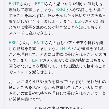
ENTP
さんは、
ESFJ
さんの思いやりや細かい気配りを
理解して尊重しましょう。
ESFJ
さんが気持ちを大切に
することを忘れずに、感謝を示したり思いやりのある言
葉で話しかけたりしましょう。また、
ESFJ
さんが計画
どおりに物事を進めるのが好きなことを知っておくと、
スムーズに協力できます。
ESFJ
さんは、
ENTP
さんの新しいアイデアや挑戦を楽
しむ姿勢を尊重しましょう。
ENTP
さんが議論を楽しむ
ことを理解して、ときには柔軟に受け入れることが大切
です。また、
ENTP
さんが細かい計画や感情にはあまり
関心がないことを理解して、それに配慮して接すること
でストレスを減らせます。
お互いに違う性格や強みを持っていますが、それぞれの
良いところを活かしながら尊重し合うことが大切です。
お互いの意見や気持ちを理解して受け入れることで、良
い関係を築けます。
ふたりの考え方のちがい