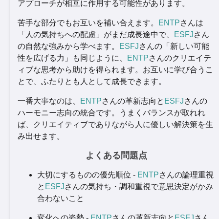
アプローチが相互に作用する可能性があります。
苦手な部分でもお互いを補い合えます。
ENTP
さんは
「人の気持ちへの配慮」がまだ成長途中で、
ESFJ
さん
の自然な強みから学べます。
ESFJ
さんの「新しい可能
性を広げる力」も同じように、
ENTP
さんのクリエイテ
ィブな思考から助けを得られます。お互いに学び合うこ
とで、ふたりとも人として成長できます。
一番大事なのは、
ENTP
さんの革新志向と
ESFJ
さんの
ハーモニー志向の統合です。うまくバランスが取れれ
ば、クリエイティブでありながら人に優しい解決策を生
み出せます。
よくある問題点
大切にするものの優先順位 -
ENTP
さんの論理重視
と
ESFJ
さんの気持ち・調和重視で意思決定がかみ
合わないこと
変化への姿勢 -
ENTP
さんの革新志向と
ESFJ
さん