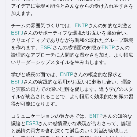
アイデアに実現可能性とみんなからの受け入れやすさを
加えます。
チームの雰囲気づくりでは、
ENTP
さんの知的な刺激と
ESFJ
さんのサポーティブな環境がお互いを強め合い、
クリエイティブでありながら調和の取れたグループ環境
を作れます。
ESFJ
さんの感情面の知恵が
ENTP
さんの
論理的なアプローチに人間的な温かさを加え、より幅広
いリーダーシップスタイルを生み出します。
学びと成長の面では、
ENTP
さんの概念的な探求と
ESFJ
さんの実践的な応用がお互いに刺激し合い、理論
と実践の両方での深い理解を促します。違う学びのスタ
イルが統合されることで、より幅広く効果的な知識の習
得が可能になります。
コミュニケーションの豊かさでは、
ENTP
さんの知的な
議論と
ESFJ
さんの感情豊かな表現が合わさって、論理
と感情の両方を含む深くて満足のいく対話が実現しま