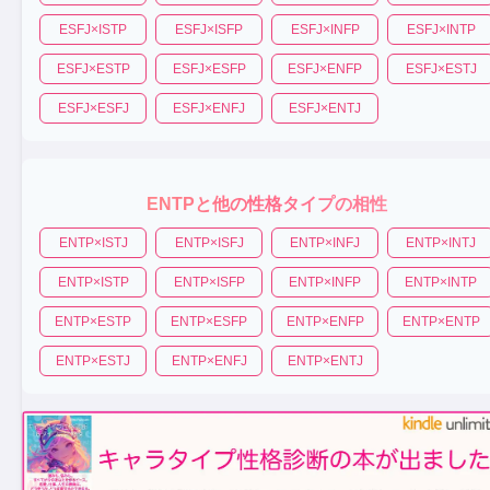
ESFJ
×
ISTP
ESFJ
×
ISFP
ESFJ
×
INFP
ESFJ
×
INTP
ESFJ
×
ESTP
ESFJ
×
ESFP
ESFJ
×
ENFP
ESFJ
×
ESTJ
ESFJ
×
ESFJ
ESFJ
×
ENFJ
ESFJ
×
ENTJ
ENTP
と他の性格タイプの相性
ENTP
×
ISTJ
ENTP
×
ISFJ
ENTP
×
INFJ
ENTP
×
INTJ
ENTP
×
ISTP
ENTP
×
ISFP
ENTP
×
INFP
ENTP
×
INTP
ENTP
×
ESTP
ENTP
×
ESFP
ENTP
×
ENFP
ENTP
×
ENTP
ENTP
×
ESTJ
ENTP
×
ENFJ
ENTP
×
ENTJ