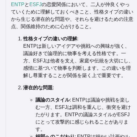
ENTP
と
ESFJ
の恋愛関係において、二人が仲良くやっ
ていくために理解しておくべきこと、性格タイプの違い
から生じる潜在的な問題や、それらを避けるための注意
点、関係維持のために心がけること。
性格タイプの違いの理解
:
ENTPは新しいアイデアや挑戦への興味が強く、
議論好きで論理的に物事を考える性格です。一
方、ESFJは他者を支え、家庭や伝統を大切にし、
感情に基づいて物事を判断します。この違いを理
解し尊重することが関係を築く上で重要です。
潜在的な問題
:
議論のスタイル
: ENTPは議論や挑戦を楽し
む一方、ESFJは調和を重んじ、衝突を避け
たがります。ENTPの議論スタイルがESFJ
にとって攻撃的に感じられることがありま
す。
細部へのこだわり
: ENTPは細かい計画やル