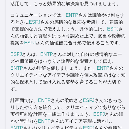
活用して、もっと効果的な解決策を見つけましょう。
コミュニケーションでは、
ENTP
さんは議論や批判をす
るときに
ESFJ
さんの感情的な反応を考慮して、建設的
で支援的な方法で伝えましょう。具体的には、
ESFJ
さ
んの頑張りと貢献をはっきり認めた上で、変更や改善の
提案を
ESFJ
さんの価値観に合う形で伝えることです。
ESFJ
さんは、
ENTP
さんに対して自分の感情的なニー
ズや価値観をはっきりと論理的な影響として伝え、
ENTP
さんの理解を促しましょう。また、
ENTP
さんの
クリエイティブなアイデアや議論を個人攻撃ではなく知
的な探求として受け入れる姿勢を育てることが大切で
す。
計画面では、
ENTP
さんの柔軟さと
ESFJ
さんのきっち
りしたやり方を統合して、クリエイティブでありながら
実行可能な計画を一緒に作りましょう。
ESFJ
さんの細
かい管理力を
ENTP
さんのアイデア実現に活かし、
ENTP
さんのクリエイティビティを
ESFJ
さんの組織改