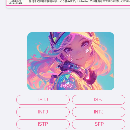
ISTJ
ISFJ
INFJ
INTJ
ISTP
ISFP