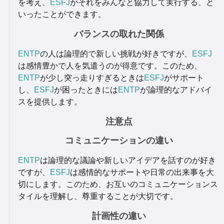
を考え、
ESFJ
がそれをみんなと協力して実行する、と
いったことができます。
バランスの取れた関係
ENTP
の人は論理的で新しい挑戦が好きですが、
ESFJ
は感情豊かで人を気遣うのが得意です。このため、
ENTP
が少し突っ走りすぎるときは
ESFJ
がサポート
し、
ESFJ
が困ったときには
ENTP
が論理的なアドバイ
スを提供します。
注意点
コミュニケーションの違い
ENTP
は論理的な議論や新しいアイデアを話すのが好き
ですが、
ESFJ
は感情的なサポートや日常の出来事を大
切にします。このため、お互いのコミュニケーションス
タイルを理解し、尊重することが大切です。
計画性の違い