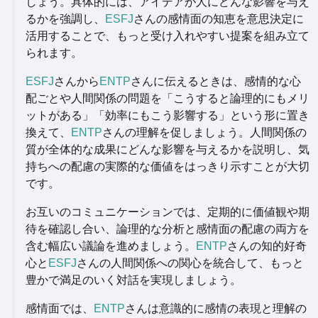
しょう。具体的には、アイデアが人にどんな影響を与え
るかを強調し、
ESFJ
さんの感情面の知恵を意思決定に
活用することで、もっと受け入れやすい提案を組み立て
られます。
ESFJ
さんから
ENTP
さんに伝えるときは、感情的な心
配ごとや人間関係の問題を「こうすると論理的にもメリ
ットがある」「効率にもこう影響する」という形に置き
換えて、
ENTP
さんの理解を促しましょう。人間関係の
質が全体的な成果にどんな影響を与えるかを説明し、気
持ちへの配慮の実際的な価値をはっきり示すことが大切
です。
お互いのコミュニケーションでは、定期的に価値観や期
待を確認し合い、論理的な分析と感情面の配慮の両方を
含む幅広い議論を進めましょう。
ENTP
さんの知的好奇
心と
ESFJ
さんの人間関係への関心を統合して、もっと
豊かで満足のいく対話を実現しましょう。
感情面では、
ENTP
さんは意識的に感情の表現と理解の