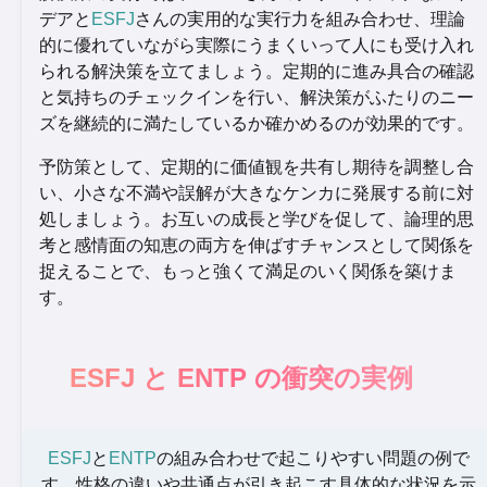
デアと
ESFJ
さんの実用的な実行力を組み合わせ、理論
的に優れていながら実際にうまくいって人にも受け入れ
られる解決策を立てましょう。定期的に進み具合の確認
と気持ちのチェックインを行い、解決策がふたりのニー
ズを継続的に満たしているか確かめるのが効果的です。
予防策として、定期的に価値観を共有し期待を調整し合
い、小さな不満や誤解が大きなケンカに発展する前に対
処しましょう。お互いの成長と学びを促して、論理的思
考と感情面の知恵の両方を伸ばすチャンスとして関係を
捉えることで、もっと強くて満足のいく関係を築けま
す。
ESFJ と ENTP の衝突の実例
ESFJ
と
ENTP
の組み合わせで起こりやすい問題の例で
す。性格の違いや共通点が引き起こす具体的な状況を示