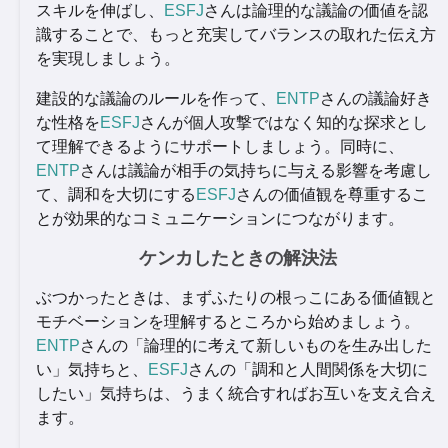
スキルを伸ばし、
ESFJ
さんは論理的な議論の価値を認
識することで、もっと充実してバランスの取れた伝え方
を実現しましょう。
建設的な議論のルールを作って、
ENTP
さんの議論好き
な性格を
ESFJ
さんが個人攻撃ではなく知的な探求とし
て理解できるようにサポートしましょう。同時に、
ENTP
さんは議論が相手の気持ちに与える影響を考慮し
て、調和を大切にする
ESFJ
さんの価値観を尊重するこ
とが効果的なコミュニケーションにつながります。
ケンカしたときの解決法
ぶつかったときは、まずふたりの根っこにある価値観と
モチベーションを理解するところから始めましょう。
ENTP
さんの「論理的に考えて新しいものを生み出した
い」気持ちと、
ESFJ
さんの「調和と人間関係を大切に
したい」気持ちは、うまく統合すればお互いを支え合え
ます。