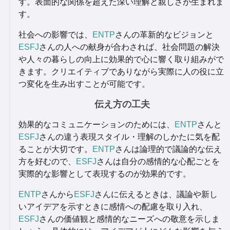
す。表面的な関係を超えた深い理解と親しさが生まれま
す。
社会への影響では、
ENTP
さんの革新的なビジョンと
ESFJ
さんの人への献身が合わされば、社会問題の解決
や人々の暮らしの向上に効果的で心に響く取り組みがで
きます。クリエイティブでありながら実際に人の役に立
つ変化を生み出すことが可能です。
伝え方の工夫
効果的なコミュニケーションのためには、
ENTP
さんと
ESFJ
さんの違う表現スタイル・理解のしかたに気を配
ることが大切です。
ENTP
さんは論理的で議論的な伝え
方を好むので、
ESFJ
さんは自分の感情的な心配ごとを
実際的な影響として表現するのが効果的です。
ENTP
さんから
ESFJ
さんに伝えるときは、議論や新し
いアイデアを示すときに感情への配慮を取り入れ、
ESFJ
さんの価値観と感情的なニーズへの敬意を示しま