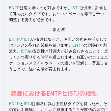
ENTP
は速く動くのが好きですが、
ISTJ
は慎重に計画し
て進めたいタイプです。お互いのペースを尊重し合い、
調整する努力が必要です。
まとめ
ENTP
と
ISTJ
が友達になると、お互いの強みを活かして
バランスの取れた関係を築けます。
ENTP
の冒険心と創
造力、
ISTJ
の安定性と計画力が組み合わさることで、楽
しくかつ実りある時間を過ごせます。お互いのコミュニ
ケーションスタイルやペースの違いを理解し、尊重し合
うことで、強い友情が育まれます。
恋愛におけるENTPとISTJの相性
ENTP
と
ISTJ
は非常に異なる性格タイプを持つため、そ
の違いを理解し、お互いに尊重することが関係の維持に