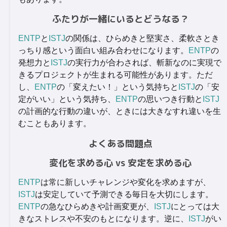
ふたりが一緒にいるとどうなる？
ENTP
と
ISTJ
の関係は、ひらめきと堅実さ、柔軟さとき
っちり感という面白い組み合わせになります。
ENTP
の
発想力と
ISTJ
の実行力が合わされば、斬新なのに実現で
きるプロジェクトが生まれる可能性があります。ただ
し、
ENTP
の「変えたい！」という気持ちと
ISTJ
の「安
定がいい」という気持ち、
ENTP
の思いつき行動と
ISTJ
の計画的な行動の違いが、ときには大きなすれ違いを生
むこともあります。
よくある問題点
変化を求める心 vs 安定を求める心
ENTP
は常に新しいチャレンジや変化を求めますが、
ISTJ
は安定していて予測できる毎日を大切にします。
ENTP
の急なひらめきや計画変更が、
ISTJ
にとっては大
きなストレスや不安のもとになります。逆に、
ISTJ
がい