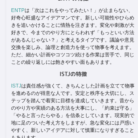
ENTP
は「次はこれをやってみたい！」が止まらない、
好奇心旺盛なアイデアマンです。新しい可能性やひらめ
きを追いかけることに情熱を注ぎます。変化や刺激が大
好きで、今までのやり方にとらわれず「もっといい方法
があるんじゃない？」と考えるタイプです。議論や意見
交換を楽しみ、論理と創造力を使って物事を考えます。
ただ、細かい計画やコツコツ続ける作業は苦手で、同じ
ことの繰り返しには飽きやすい面もあります。
ISTJの特徴
ISTJ
は責任感が強くて、きちんとした計画を立てて物事
を進めるのが得意な人です。安定と秩序を大切にし、ス
テップを踏んで着実に目標を達成していきます。昔から
のやり方や実績のある方法を大事にし、「約束は守る」
「やると言ったらやる」を信条としています。現実的で
地に足のついた考え方をしますが、急な変化には戸惑い
やすく、新しいアイデアに対して慎重になりすぎること
もあります。