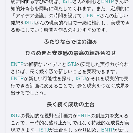
統に関する学びの場は、
ISTJ
さんの関心と
ENTP
さんの
知的好奇心を同時に満たしてくれます。また、定期的に
「アイデア会議」の時間を設けて、
ENTP
さんの新しい
発想を
ISTJ
さんの現実的な目で一緒に検討し、実現でき
る形にしていく時間を作るのもおすすめです。
ふたりならではの強み
ひらめきと安定感の最高の組み合わせ
ENTP
の斬新なアイデアと
ISTJ
の安定した実行力が合わ
されば、長く続く形で新しいことを実現できます。
ENTP
が新しい可能性を探り、
ISTJ
がそれを現実的で実
行できる計画に変えることで、夢と現実をつなぐ成果を
出せるでしょう。
長く続く成功の土台
ISTJ
の長期的な視野と計画力が
ENTP
の創造力を支える
ことで、一時的な盛り上がりではなく持続的な成長が実
現できます。
ISTJ
が土台をしっかり固め、
ENTP
が新し