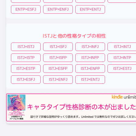
ENTP
×
ESFJ
ENTP
×
ENFJ
ENTP
×
ENTJ
ISTJ
と他の性格タイプの相性
ISTJ
×
ISTJ
ISTJ
×
ISFJ
ISTJ
×
INFJ
ISTJ
×
INTJ
ISTJ
×
ISTP
ISTJ
×
ISFP
ISTJ
×
INFP
ISTJ
×
INTP
ISTJ
×
ESTP
ISTJ
×
ESFP
ISTJ
×
ENFP
ISTJ
×
ESTJ
ISTJ
×
ESFJ
ISTJ
×
ENFJ
ISTJ
×
ENTJ