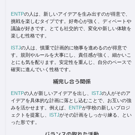
ENTP
の人は、新しいアイデアを生み出すのが得意で、
挑戦を楽しむタイプです。好奇心が強く、ディベートや
議論が好きです。とても社交的で、変化や新しい体験を
楽しむ性格です。
ISTJ
の人は、慎重で計画的に物事を進めるのが得意で
す。規則やルールを大事にし、責任感が強く、細かいこ
とにも気を配ります。安定性を重んじ、自分のペースで
確実に進んでいく性格です。
補完し合う関係
ENTP
の人が新しいアイデアを出し、
ISTJ
の人がそのア
イデアを具体的な計画に落とし込むことで、お互いの強
みを活かせます。例えば、
ENTP
が学校の新しいプロジ
ェクトを提案し、
ISTJ
がその計画をしっかり練る、とい
った形です。
バランスの取れた活動