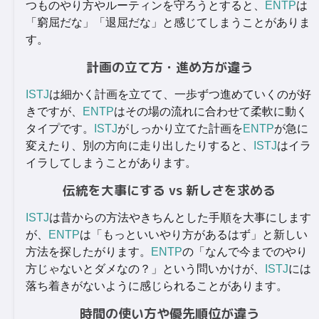
つものやり方やルーティンを守ろうとすると、
ENTP
は
「窮屈だな」「退屈だな」と感じてしまうことがありま
す。
計画の立て方・進め方が違う
ISTJ
は細かく計画を立てて、一歩ずつ進めていくのが好
きですが、
ENTP
はその場の流れに合わせて柔軟に動く
タイプです。
ISTJ
がしっかり立てた計画を
ENTP
が急に
変えたり、別の方向に走り出したりすると、
ISTJ
はイラ
イラしてしまうことがあります。
伝統を大事にする vs 新しさを求める
ISTJ
は昔からの方法やきちんとした手順を大事にします
が、
ENTP
は「もっといいやり方があるはず」と新しい
方法を探したがります。
ENTP
の「なんで今までのやり
方じゃないとダメなの？」という問いかけが、
ISTJ
には
落ち着きがないように感じられることがあります。
時間の使い方や優先順位が違う