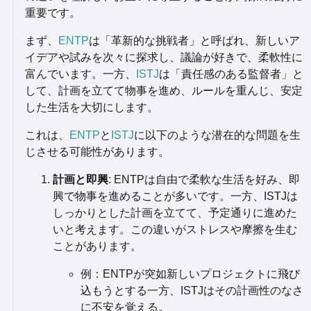
重要です。
まず、
ENTP
は「革新的な挑戦者」と呼ばれ、新しいア
イデアや試みを次々に探求し、議論が好きで、柔軟性に
富んでいます。一方、
ISTJ
は「責任感のある監督者」と
して、計画を立てて物事を進め、ルールを重んじ、安定
した生活を大切にします。
これは、
ENTP
と
ISTJ
に以下のような潜在的な問題を生
じさせる可能性があります。
計画と即興
: ENTPは自由で柔軟な生活を好み、即
興で物事を進めることが多いです。一方、ISTJは
しっかりとした計画を立てて、予定通りに進めた
いと考えます。この違いがストレスや摩擦を生む
ことがあります。
例：ENTPが突如新しいプロジェクトに飛び
込もうとする一方、ISTJはその計画性のなさ
に不安を覚える。