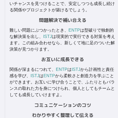
いチャンスを見つけることで、安定しつつも成長し続け
る関係やプロジェクトが築けるでしょう。
問題解決で補い合える
難しい問題にぶつかったとき、
ENTP
は型破りで独創的
な解決策を出し、
ISTJ
は現実的で実行できる対策を考え
ます。この組み合わせなら、新しくて地に足のついた解
決策が見つかります。
お互いに成長できる
関係が深まるにつれて、
ENTP
は
ISTJ
から計画性と責任
感を学び、
ISTJ
は
ENTP
から柔軟さと創造力を学ぶこと
ができます。お互いに学び合うことで、ふたりともバラ
ンスの取れた力を身につけられ、個人としてもチームと
しても成長していけますよ。
コミュニケーションのコツ
わかりやすく整理して伝える