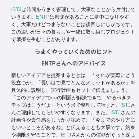
ISTJ
は時間をうまく管理して、大事なことから片付けて
いきます。
ENTP
は興味があることに夢中になりやす
く、大事だけどつまらないことは後回しにしがちです。
この違いが日々の暮らしや一緒に取り組むプロジェクト
で摩擦を生むことがあります。
うまくやっていくためのヒント
ENTPさんへのアドバイス
新しいアイデアを提案するときは、「それが実際にどう
役立つか」「長い目で見てどんなメリットがあるか」を
具体的に説明し、実行計画もセットで伝えましょう。
「このアイデアで○○の問題が解決できて、やるべきス
テップはこうだよ」という形で整理して話すと、
ISTJ
さ
んに理解してもらいやすくなります。また、
ISTJ
さんの
計画性や責任感をしっかり認めて、「今までのやり方に
もいいところがあるね」と伝えることも大事です。約束
や期限を守ることで、
ISTJ
さんからの信頼がぐっと深ま