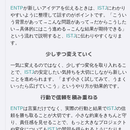
ENTP
が新しいアイデアを伝えるときは、
ISTJ
にわかり
やすいように整理して話すのがポイントです。「こうい
う背景があって→こんな問題があって→だからこうした
い→具体的にはこう進める→こんな結果が期待できる」
という流れで説明すると、
ISTJ
に伝わりやすくなりま
す。
少しずつ変えていく
一気に変えるのではなく、少しずつ変化を取り入れるこ
とで、
ISTJ
の安定したい気持ちを大切にしながら新しい
ことを進められます。「まず小さく試してみて、うまく
いったら広げていこう」というやり方が効果的です。
行動で信頼を積み重ねる
ENTP
は言葉だけでなく、実際の行動と結果で
ISTJ
の信
頼を勝ち取ることが大切です。小さな約束をきちんと守
り、責任感を見せることで、もっと大きなプロジェクト
や変化についても
ISTJ
の賛同を得られるようになりま