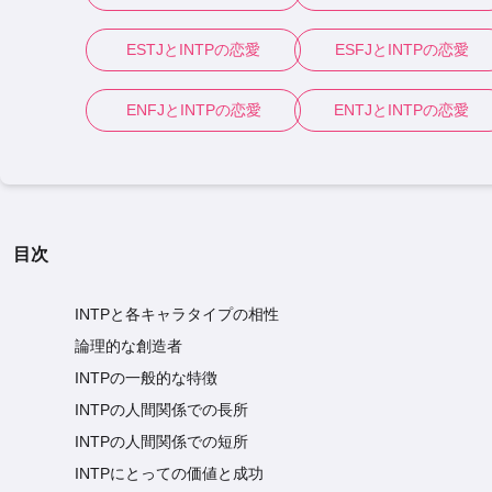
ESTJ
と
INTP
の恋愛
ESFJ
と
INTP
の恋愛
ENFJ
と
INTP
の恋愛
ENTJ
と
INTP
の恋愛
目次
INTPと各キャラタイプの相性
論理的な創造者
INTPの一般的な特徴
INTPの人間関係での長所
INTPの人間関係での短所
INTPにとっての価値と成功