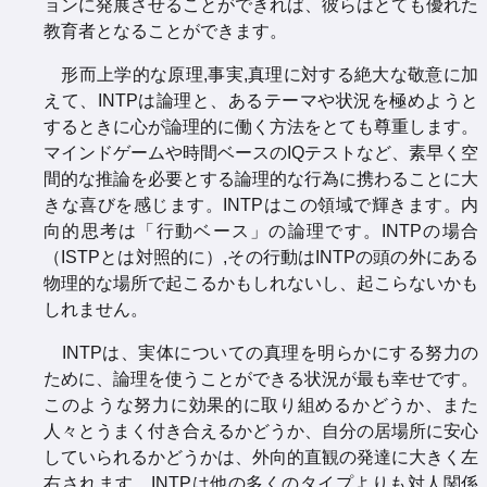
ョンに発展させることができれば、彼らはとても優れた
教育者となることができます。
形而上学的な原理,事実,真理に対する絶大な敬意に加
えて、INTPは論理と、あるテーマや状況を極めようと
するときに心が論理的に働く方法をとても尊重します。
マインドゲームや時間ベースのIQテストなど、素早く空
間的な推論を必要とする論理的な行為に携わることに大
きな喜びを感じます。INTPはこの領域で輝きます。内
向的思考は「行動ベース」の論理です。INTPの場合
（ISTPとは対照的に）,その行動はINTPの頭の外にある
物理的な場所で起こるかもしれないし、起こらないかも
しれません。
INTPは、実体についての真理を明らかにする努力の
ために、論理を使うことができる状況が最も幸せです。
このような努力に効果的に取り組めるかどうか、また
人々とうまく付き合えるかどうか、自分の居場所に安心
していられるかどうかは、外向的直観の発達に大きく左
右されます。INTPは他の多くのタイプよりも対人関係