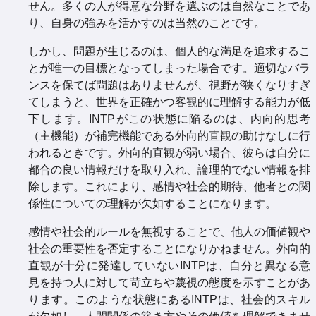
せん。多くの人が得意な分野を選ぶのは自然なことであ
り、自身の強みを活かすのは当然のことです。
しかし、問題が生じるのは、個人的な満足を追求するこ
とが唯一の目標となってしまった場合です。適切なバラ
ンスを保てば問題はありませんが、視野が狭くなりすぎ
てしまうと、世界を正確かつ客観的に理解する能力が低
下します。INTPがこの状態に陥るのは、内向的思考
（主機能）が補完機能である外向的直観の助けなしに行
われるときです。外向的直観が弱い場合、彼らは自分に
都合の良い情報だけを取り入れ、論理的でない情報を排
除します。これにより、感情や社会的期待、他者との関
係性についての理解が欠如することになります。
感情や社会的ルールを無視することで、他人の価値観や
社会の重要性を否定することになりかねません。外向的
直観が十分に発達していないINTPは、自分と異なる意
見を持つ人に対して苛立ちや蔑視の態度を示すことがあ
ります。このような状態にあるINTPは、社会的スキル