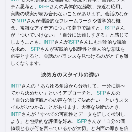
テム思考と、
ISFP
さんの具体的な経験、身近な応用、
実際の現実が噛み合わないことがあります。会話のなか
で
INTP
さんが理論的なフレームワークや哲学的な概
念、複雑なアイデアについて夢中で話すと、
ISFP
さん
が「ついていけない」「自分には難しすぎる」と感じて
しまうことも。
INTP
さんが
ISFP
さんにも理論的な議論
を求め、
ISFP
さんが実践的な関連性と個人的な意味を
必要とすると、会話のバランスを見つけるのがとても難
しくなります。
決め方のスタイルの違い
INTP
さんの「あらゆる角度から分析して、十分に調べ
てから決めたい」というアプローチと、
ISFP
さんの
「自分の価値観と心の声を信じて決めたい」というスタ
イルがぶつかることがあります。大事な決断のとき、
INTP
さんが「すべての可能性とデータを詳しく検討し
よう」と包括的な評価を好み、
ISFP
さんが「自分の価
値観と心が何を言っているかが大切」と内面の導きを信