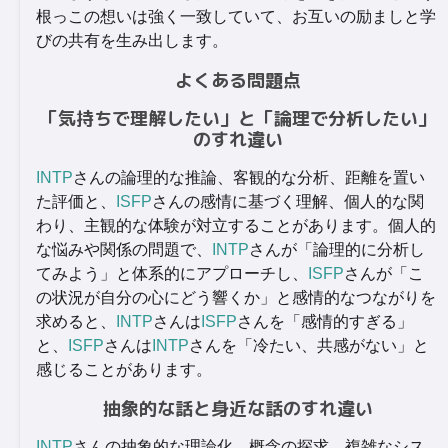
根っこの想いは強く一致していて、お互いの励ましと学
びの共有を生み出します。
よくある問題点
「気持ちで理解したい」と「論理で分析したい」
のすれ違い
INTP
さんの論理的な推論、客観的な分析、距離を置い
た評価と、
ISFP
さんの感情に基づく理解、個人的な関
わり、主観的な体験が対立することがあります。個人的
な悩みや関係の問題で、
INTP
さんが「論理的に分析し
てみよう」と体系的にアプローチし、
ISFP
さんが「こ
の状況が自分の心にどう響くか」と感情的なつながりを
求めると、
INTP
さんは
ISFP
さんを「感情的すぎる」
と、
ISFP
さんは
INTP
さんを「冷たい、共感がない」と
感じることがあります。
抽象的な話と身近な話のすれ違い
INTP
さんの抽象的な理論化、概念の探求、複雑なシス