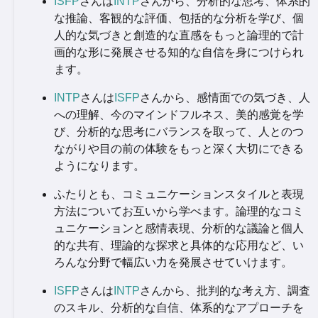
ISFP
さんは
INTP
さんから、分析的な思考、体系的
な推論、客観的な評価、包括的な分析を学び、個
人的な気づきと創造的な直感をもっと論理的で計
画的な形に発展させる知的な自信を身につけられ
ます。
INTP
さんは
ISFP
さんから、感情面での気づき、人
への理解、今のマインドフルネス、美的感覚を学
び、分析的な思考にバランスを取って、人とのつ
ながりや目の前の体験をもっと深く大切にできる
ようになります。
ふたりとも、コミュニケーションスタイルと表現
方法についてお互いから学べます。論理的なコミ
ュニケーションと感情表現、分析的な議論と個人
的な共有、理論的な探求と具体的な応用など、い
ろんな分野で幅広い力を発展させていけます。
ISFP
さんは
INTP
さんから、批判的な考え方、調査
のスキル、分析的な自信、体系的なアプローチを