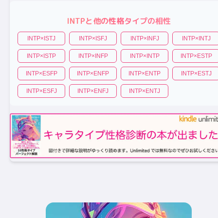
INTP
と他の性格タイプの相性
INTP
×
ISTJ
INTP
×
ISFJ
INTP
×
INFJ
INTP
×
INTJ
INTP
×
ISTP
INTP
×
INFP
INTP
×
INTP
INTP
×
ESTP
INTP
×
ESFP
INTP
×
ENFP
INTP
×
ENTP
INTP
×
ESTJ
INTP
×
ESFJ
INTP
×
ENFJ
INTP
×
ENTJ