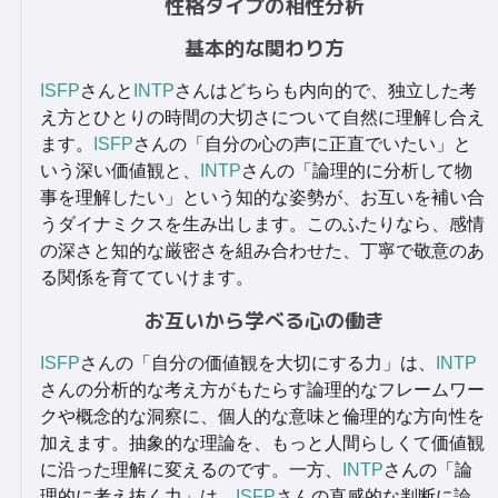
性格タイプの相性分析
基本的な関わり方
ISFP
さんと
INTP
さんはどちらも内向的で、独立した考
え方とひとりの時間の大切さについて自然に理解し合え
ます。
ISFP
さんの「自分の心の声に正直でいたい」と
いう深い価値観と、
INTP
さんの「論理的に分析して物
事を理解したい」という知的な姿勢が、お互いを補い合
うダイナミクスを生み出します。このふたりなら、感情
の深さと知的な厳密さを組み合わせた、丁寧で敬意のあ
る関係を育てていけます。
お互いから学べる心の働き
ISFP
さんの「自分の価値観を大切にする力」は、
INTP
さんの分析的な考え方がもたらす論理的なフレームワー
クや概念的な洞察に、個人的な意味と倫理的な方向性を
加えます。抽象的な理論を、もっと人間らしくて価値観
に沿った理解に変えるのです。一方、
INTP
さんの「論
理的に考え抜く力」は、
ISFP
さんの直感的な判断に論