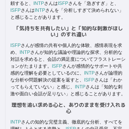
頼すると、
INTP
さんは
ISFP
さんを「急ぎすぎ」と、
ISFP
さんは
INTP
さんを「分析しすぎて決められない」
と感じることがあります。
「気持ちを共有したい」と「知的な刺激がほし
い」のすれ違い
ISFP
さんが感情の共有や個人的な体験、感情表現を求
め、
INTP
さんが知的な議論や理論的な探求、分析的な
対話を求めると、会話の満足度についてフラストレーシ
ョンがたまります。
ISFP
さんが感情的なサポートや共
感的な理解を必要としているのに、
INTP
さんが論理的
な分析や問題解決の提案を返すと、
ISFP
さんは「わか
ってもらえていない」と感じ、
INTP
さんは「知的な刺
激や面白い会話が足りない」と感じることがあります。
理想を追い求める心と、ありのままを受け入れる
心
INTP
さんの知的な完璧主義、徹底的な分析、すべてを
理解しようとする姿勢と、
ISFP
さんの自己受容、不完