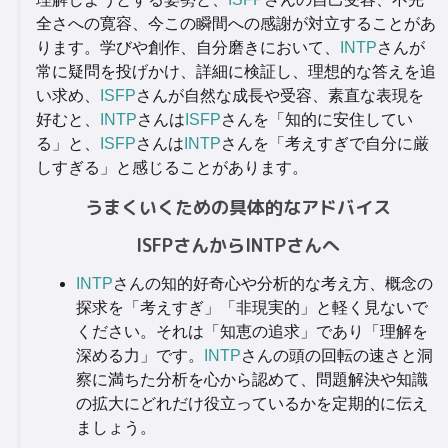
全さへの寛容、今この瞬間への感謝が対立することがあ
ります。学びや創作、自分磨きにおいて、
INTP
さんが
常に疑問を投げかけ、詳細に検証し、理想的な答えを追
い求め、
ISFP
さんが自然な成長や受容、素直な表現を
好むと、
INTP
さんは
ISFP
さんを「知的に安住してい
る」と、
ISFP
さんは
INTP
さんを「考えすぎで自分に厳
しすぎる」と感じることがあります。
うまくいくための具体的なアドバイス
ISFPさんからINTPさんへ
INTP
さんの知的好奇心や分析的な考え方、概念の
探求を「考えすぎ」「非現実的」と軽く見ないで
ください。それは「知恵の追求」であり「理解を
深める力」です。
INTP
さんの頭の回転の速さと洞
察に満ちた分析を心から認めて、問題解決や知識
の拡大にどれだけ役立っているかを定期的に伝え
ましょう。