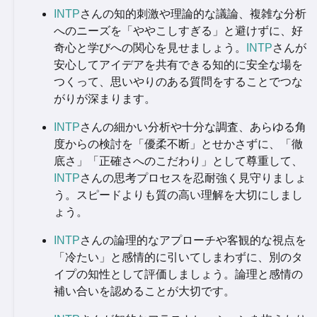
INTP
さんの知的刺激や理論的な議論、複雑な分析
へのニーズを「ややこしすぎる」と避けずに、好
奇心と学びへの関心を見せましょう。
INTP
さんが
安心してアイデアを共有できる知的に安全な場を
つくって、思いやりのある質問をすることでつな
がりが深まります。
INTP
さんの細かい分析や十分な調査、あらゆる角
度からの検討を「優柔不断」とせかさずに、「徹
底さ」「正確さへのこだわり」として尊重して、
INTP
さんの思考プロセスを忍耐強く見守りましょ
う。スピードよりも質の高い理解を大切にしまし
ょう。
INTP
さんの論理的なアプローチや客観的な視点を
「冷たい」と感情的に引いてしまわずに、別のタ
イプの知性として評価しましょう。論理と感情の
補い合いを認めることが大切です。