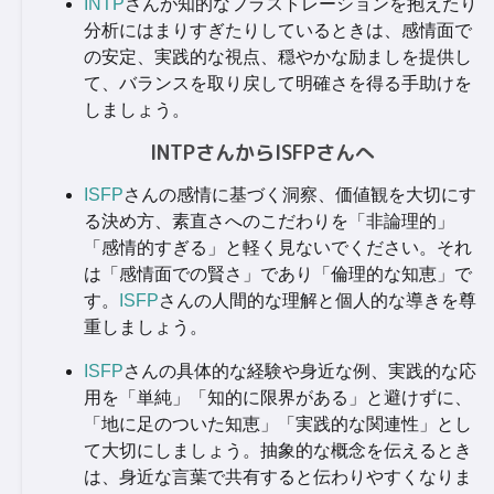
INTP
さんが知的なフラストレーションを抱えたり
分析にはまりすぎたりしているときは、感情面で
の安定、実践的な視点、穏やかな励ましを提供し
て、バランスを取り戻して明確さを得る手助けを
しましょう。
INTPさんからISFPさんへ
ISFP
さんの感情に基づく洞察、価値観を大切にす
る決め方、素直さへのこだわりを「非論理的」
「感情的すぎる」と軽く見ないでください。それ
は「感情面での賢さ」であり「倫理的な知恵」で
す。
ISFP
さんの人間的な理解と個人的な導きを尊
重しましょう。
ISFP
さんの具体的な経験や身近な例、実践的な応
用を「単純」「知的に限界がある」と避けずに、
「地に足のついた知恵」「実践的な関連性」とし
て大切にしましょう。抽象的な概念を伝えるとき
は、身近な言葉で共有すると伝わりやすくなりま