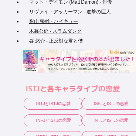
マット・デイモン (Matt Damon) - 俳優
リヴァイ・アッカーマン - 進撃の巨人
影山 飛雄 - ハイキュー
木暮公延 - スラムダンク
谷 悠介 - 正反対な君と僕
ISTJ
と各キャラタイプの恋愛
ISTJ
と
ISTJ
の恋愛
ISFJ
と
ISTJ
の恋愛
INFJ
と
ISTJ
の恋愛
INTJ
と
ISTJ
の恋愛