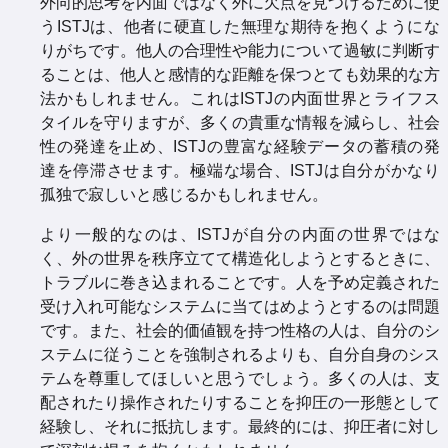
外向的思考を内面ではなく外に欠点を見つけるために使
うISTJは、他者に硬直した無理な期待を抱くようにな
りがちです。他人の合理性や能力について過敏に判断す
ることは、他人と感情的な距離を保つとても効果的な方
法かもしれません。これはISTJの内面世界とライフス
タイルを守りますが、多くの貴重な情報を減らし、社会
性の発達を止め、ISTJの豊富な経験データの蓄積の発
達を停滞させます。極端な場合、ISTJは自分がかなり
孤独で寂しいと感じるかもしれません。
より一般的なのは、ISTJが自分の内面の世界ではな
く、外の世界を秩序立てて構造化しようとするときに、
トラブルに巻き込まれることです。人を予め定義された
受け入れ可能なシステムに当てはめようとするのは問題
です。また、社会的価値観を持つ性格の人は、自分のシ
ステムに従うことを強制されるよりも、自分自身のシス
テムを尊重してほしいと思うでしょう。多くの人は、支
配されたり操作されたりすることを抑圧の一形態として
経験し、それに抵抗します。最終的には、抑圧者に対し