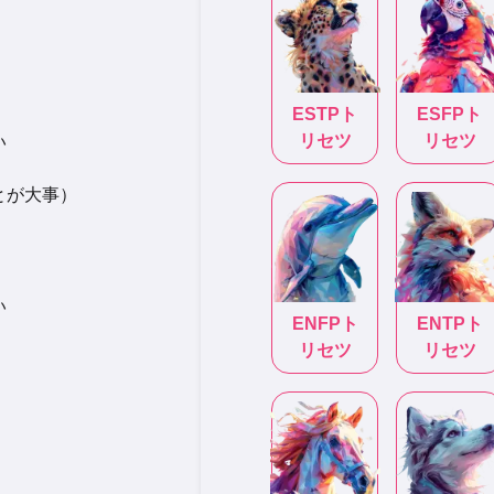
ESTP
ト
ESFP
ト
リセツ
リセツ
い
とが大事）
い
ENFP
ト
ENTP
ト
リセツ
リセツ