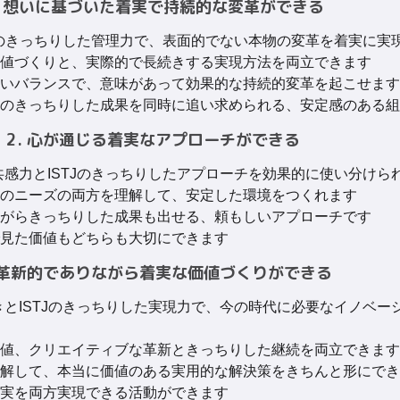
. 想いに基づいた着実で持続的な変革ができる
STJのきっちりした管理力で、表面的でない本物の変革を着実に実
値づくりと、実際的で長続きする実現方法を両立できます
いバランスで、意味があって効果的な持続的変革を起こせます
のきっちりした成果を同時に追い求められる、安定感のある組
2. 心が通じる着実なアプローチができる
の共感力とISTJのきっちりしたアプローチを効果的に使い分けら
のニーズの両方を理解して、安定した環境をつくれます
がらきっちりした成果も出せる、頼もしいアプローチです
見た価値もどちらも大切にできます
. 革新的でありながら着実な価値づくりができる
めきとISTJのきっちりした実現力で、今の時代に必要なイノベー
値、クリエイティブな革新ときっちりした継続を両立できます
解して、本当に価値のある実用的な解決策をきちんと形にでき
実を両方実現できる活動ができます