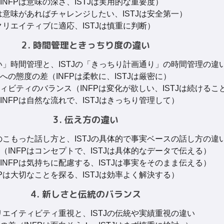
NFPは意味の深さ、ISTJは実用的な重要度）
は意味があればチャレンジしたい、ISTJは安全第一）
クリエイティブに適応、ISTJは慎重に判断）
2. 時間管理ときっちり度の違い
い」時間管理と、ISTJの「きっちり計画通り」の時間管理の違
の態度の差（INFPは柔軟に、ISTJは厳密に）
ィビティのバランス（INFPは変化が欲しい、ISTJは続けるこ
NFPは自然な流れで、ISTJはきっちり管理して）
3. 伝え方の違い
のこもった話し方と、ISTJの具体的で事実ベースの話し方の違
INFPはコンセプトで、ISTJは具体的なデータで伝える）
NFPは気持ちに配慮する、ISTJは事実をそのまま伝える）
Pは大切なことを探る、ISTJは効率よく解決する）
4. 新しさと伝統のバランス
リエイティビティ重視と、ISTJの伝統や実績重視の違い