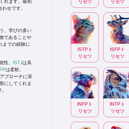
くれます。最初
リセツ
リセツ
合わせです。
う、学びの多い
物であることや
れまでの経験に
ISTP
ト
ISFP
ト
リセツ
リセツ
能性、
ISTJ
は具
NFP
は柔軟、
アプローチに深
形にしてくれま
す。
INFP
ト
INTP
ト
リセツ
リセツ