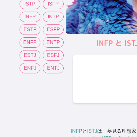
ISTP
ISFP
INFP
INTP
ESTP
ESFP
INFP と
ENFP
ENTP
ESTJ
ESFJ
ENFJ
ENTJ
INFP
と
ISTJ
は、夢見る理想家