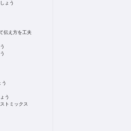
しょう
して伝え方を工夫
う
う
ょう
ょう
ストミックス