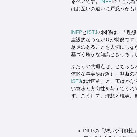
るペアです。
INFP
の「こんな
はお互いの違いに戸惑うかも
INFP
と
ISTJ
の関係は、「理想
建設的なつながりが特徴です
意味のあることを大切にしな
基づく確かな知識ときっちり
ふたりの共通点は、どちらも
体的な事実や経験）、判断の
ISTJ
は計画的）と、実はかな
い意味と方向性を与えてくれ
す。こうして、理想と現実、
INFPの「想いや可能性