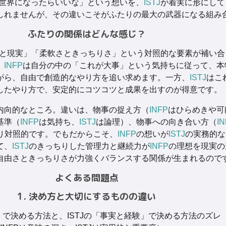
世界になったらいいな」という想いを、
ISTJ
が着実に形にして
しれませんが、その違いこそがふたりの最大の武器になる組み
ふたりの関係はどんな感じ？
と現実」「柔軟さときっちりさ」という対照的な要素が補い合
。
INFP
は自分の中の「これが大事」という気持ちに従って、本
がら、自由で創造的なやり方を追い求めます。一方、
ISTJ
はこ
したやり方で、安定的にコツコツと成果を出すのが得意です。
内向的なところ。違いは、物事の捉え方（
INFP
はひらめきや可
基準（
INFP
は気持ち、
ISTJ
は論理）、物事への向き合い方（
I
り対照的です。でもだからこそ、
INFP
の想いが
ISTJ
の実務的な
て、
ISTJ
のきっちりした管理力と継続力が
INFP
の理想を現実の
自由さときっちりさが力強くバランスする関係が生まれるので
よくある問題点
1. 決め方と大切にするものの違い
」で決める方法と、ISTJの「事実と経験」で決める方法のズレ