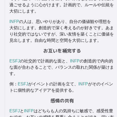
過ごせるように心がけます。計画的で、ルールや伝統を
大切にします。
INFP
の人は、思いやりがあり、自分の価値観や理想を
大切にします。創造的で深く考えるのが好きです。あま
り社交的ではないですが、深い友情を築くことに価値を
見出します。自由な時間と空間を大切にします。
お互いを補完する
ESFJ
の社交的で計画的な面と、
INFP
の創造的で内向的
な面が合わさることで、バランスの取れた関係が築けま
す。
例：
ESFJ
がイベントの計画を立て、
INFP
がそのイベン
トに個性的なアイデアを提供する。
感情の共有
ESFJ
と
INFP
はどちらも人の気持ちに敏感で、感受性豊