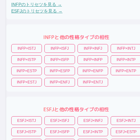
INFP
のトリセツを見る →
ESFJ
のトリセツを見る →
INFP
と他の性格タイプの相性
INFP
×
ISTJ
INFP
×
ISFJ
INFP
×
INFJ
INFP
×
INTJ
INFP
×
ISTP
INFP
×
ISFP
INFP
×
INFP
INFP
×
INTP
INFP
×
ESTP
INFP
×
ESFP
INFP
×
ENFP
INFP
×
ENTP
INFP
×
ESTJ
INFP
×
ENFJ
INFP
×
ENTJ
ESFJ
と他の性格タイプの相性
ESFJ
×
ISTJ
ESFJ
×
ISFJ
ESFJ
×
INFJ
ESFJ
×
INTJ
ESFJ
×
ISTP
ESFJ
×
ISFP
ESFJ
×
INTP
ESFJ
×
ESTP