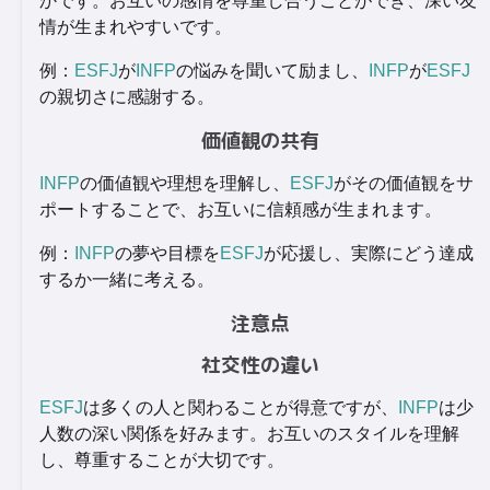
かです。お互いの感情を尊重し合うことができ、深い友
情が生まれやすいです。
例：
ESFJ
が
INFP
の悩みを聞いて励まし、
INFP
が
ESFJ
の親切さに感謝する。
価値観の共有
INFP
の価値観や理想を理解し、
ESFJ
がその価値観をサ
ポートすることで、お互いに信頼感が生まれます。
例：
INFP
の夢や目標を
ESFJ
が応援し、実際にどう達成
するか一緒に考える。
注意点
社交性の違い
ESFJ
は多くの人と関わることが得意ですが、
INFP
は少
人数の深い関係を好みます。お互いのスタイルを理解
し、尊重することが大切です。