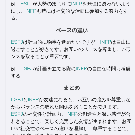
例：
ESFJ
が大勢の集まりに
INFP
を無理に誘わないよう
にし、
INFP
も時には社交的な活動に参加する努力をす
る。
ペースの違い
ESFJ
は計画的に物事を進めたいですが、
INFP
は自由に
過ごすことが好きです。お互いのペースを尊重し、バラ
ンスを取ることが重要です。
例：
ESFJ
が計画を立てる際に
INFP
の自由な時間も考慮
する。
まとめ
ESFJ
と
INFP
が友達になると、お互いの強みを尊重しな
がらバランスの取れた関係を築くことができます。
ESFJ
の社交性と計画力、
INFP
の創造性と深い感情が合
わさることで、楽しく充実した友情が生まれます。お互
いの社交性やペースの違いを理解し、尊重することで、