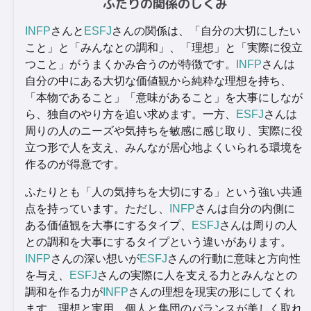
ふたりの関係のしくみ
INFP
さんと
ESFJ
さんの関係は、「自分の大切にしたい
こと」と「みんなとの調和」、「理想」と「実際に役立
つこと」がうまくかみ合うのが特徴です。
INFP
さんは
自分の中にある大切な価値観から純粋な理想を持ち、
「本物であること」「意味があること」を大事にしなが
ら、独自のやり方を追い求めます。一方、
ESFJ
さんは
周りの人のニーズや気持ちを敏感に感じ取り、実際に役
立つ形で人を支え、みんなが居心地よくいられる環境を
作るのが得意です。
ふたりとも「人の気持ちを大切にする」という強い共通
点を持っています。ただし、
INFP
さんは自分の内側に
ある価値観を大事にするタイプ、
ESFJ
さんは周りの人
との調和を大事にするタイプという違いがあります。
INFP
さんの深い想いが
ESFJ
さんの行動に意味と方向性
を与え、
ESFJ
さんの実際に人を支える力とみんなとの
調和を作る力が
INFP
さんの理想を現実の形にしてくれ
ます。理想と実用、個人と集団のバランスが美しく取れ