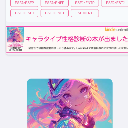
ESFJ
×
ESFP
ESFJ
×
ENFP
ESFJ
×
ENTP
ESFJ
×
ESTJ
ESFJ
×
ESFJ
ESFJ
×
ENFJ
ESFJ
×
ENTJ