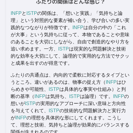
ふたりの関係はどんな感じ？
INFP
と
ISTP
の関係は、「想いと実践」「気持ちと論
理」という対照的な要素が補い合う、学び合いの多い実
践的なつながりが特徴です。
INFP
は自分の中の「これ
が大事」という気持ちに従って、本物であることや意味
のあることを大切にしながら、自由で創造的なやり方を
追い求めます。一方、
ISTP
は現実的な問題解決と技術
的な効率を大切にして、論理的で実用的な方法でサクッ
と成果を出すのが得意です。
ふたりの共通点は、内向的で柔軟に対応するタイプとい
うところ。違いがあるのは、物事の捉え方（
INFP
はひ
らめきや可能性、
ISTP
は具体的な事実や仕組み）と判
断の基準（
INFP
は気持ち、
ISTP
は論理）です。
INFP
の
想いが
ISTP
の実用的なアプローチに深い意味と方向性
を与えてくれて、
ISTP
の技術的な問題解決力と実行力
が
INFP
の理想を具体的な形にしてくれます。こうし
て、理想と技術、気持ちと論理が効果的にバランスする
関係が生まれるのです。