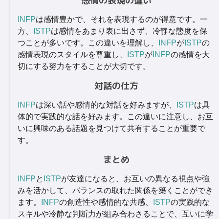
感情の表現の違い
INFP
は感情豊かで、それを表現するのが得意です。一
方、
ISTP
は感情をあまり表に出さず、冷静な態度を保
つことが多いです。この違いを理解し、
INFP
が
ISTP
の
感情表現のスタイルを尊重し、
ISTP
が
INFP
の感情を大
切にする努力をすることが大切です。
対話の仕方
INFP
は深い話や感情的な対話を好みますが、
ISTP
は具
体的で実践的な話を好みます。この違いに注意し、お互
いに興味のある話題を見つけて共有することが重要で
す。
まとめ
INFP
と
ISTP
が友達になると、お互いの異なる視点や強
みを活かして、バランスの取れた関係を築くことができ
ます。
INFP
の創造性や感情的な共感、
ISTP
の実践的な
スキルや冷静な判断力が組み合わさることで、互いに学