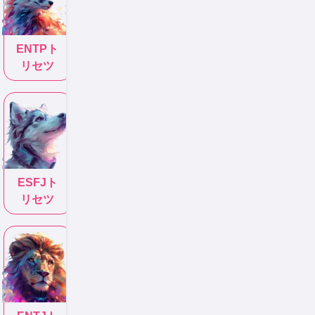
ENTP
ト
リセツ
ESFJ
ト
リセツ