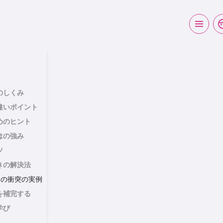
のしくみ
違いポイント
めのヒント
はの強み
ツ
きの解決法
TJ の衝突の実例
を補完する
学び