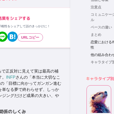
注意点
コミュニケー
結果をシェアする
ル
TI相性をシェアして話のきっかけに！
ペースの違い
まとめ
URLコピー
恋愛におけるIN
性
他の組み合わ
キャラタイプ
るで正反対に見えて実は最高の補
す。
INFP
さんの「本当に大切なこ
キャラタイプ
んの「目標に向かってガンガン進む
を単なる夢で終わらせず、しっか
ンジングだけど成果の大きい、や
関係のしくみ