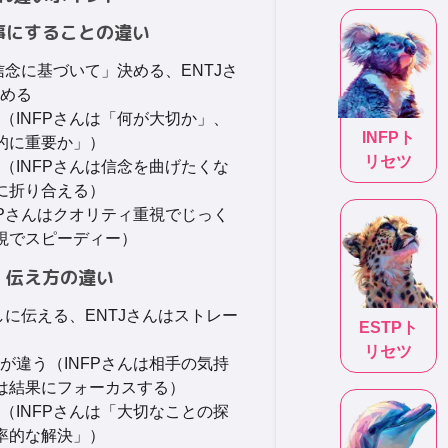
大事にすることの違い
信念に基づいて」決める、ENTJさ
める
（INFPさんは「何が大切か」、
INFP
ト
略的に重要か」）
リセツ
（INFPさんは信念を曲げたくな
的に折り合える）
FPさんはクオリティ重視でじっく
重視でスピーディー）
方・伝え方の違い
しに伝える、ENTJさんはストレー
ESTP
ト
リセツ
が違う（INFPさんは相手の気持
んは結果にフォーカスする）
（INFPさんは「大切なことの探
効率的な解決」）