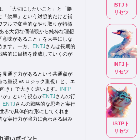
ISTJ
ト
は、「大切にしたいこと」と「勝
リセツ
と「効率」という対照的だけど補
ワフルで変革的なやり取りが特徴
ある大切な価値観から純粋な理想
「意味があること」を大事にしな
めます。一方、
ENTJ
さんは長期的
戦略的に目標を達成していくのが
INFJ
ト
リセツ
を見通す力があるという共通点が
ち重視 vs ロジック重視）と、エ
 外向き）で大きく違います。
INFP
いか」という視点が
ENTJ
さんの行
、
ENTJ
さんの戦略的な思考と実行
世界で具体的な形にしてくれま
的な実行力が強力に合わさる組み
ISTP
ト
リセツ
れ違いポイント