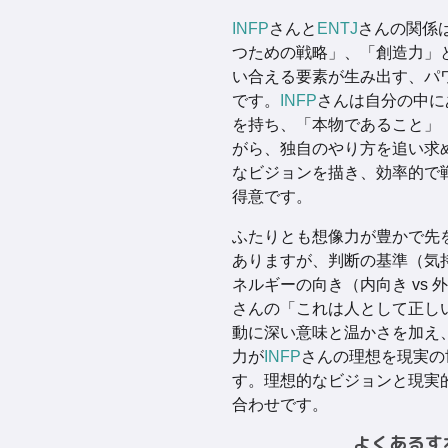
INFP
さんと
ENTJ
さんの関係
つための戦略」、「創造力」
い合える要素が生み出す、パ
です。
INFP
さんは自分の中に
を持ち、「本物であること」
がら、独自のやり方を追い求
なビジョンを描き、効率的で
得意です。
ふたりとも想像力が豊かで先
ありますが、判断の基準（気持
ネルギーの向き（内向き vs
さんの「これは人として正し
動に深い意味と温かさを加え
力が
INFP
さんの理想を現実の
す。理想的なビジョンと現実
合わせです。
よくあるす