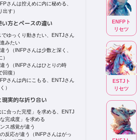
NFPさんは控えめに内に秘める、
り出す）
ENFP
ト
の使い方とペースの違い
リセツ
スでゆっくり動きたい、ENTJさん
進みたい
違う（INFPさんは少数と深く、
に）
違う（INFPさんはひとりの時
で回復）
FPさんは内にこもる、ENTJさん
ESTJ
ト
く）
リセツ
準と現実的な折り合い
念に合った完璧」を求める、ENTJ
な完成度」を求める
ンス感覚が違う
の反応が違う（INFPさんはがっ