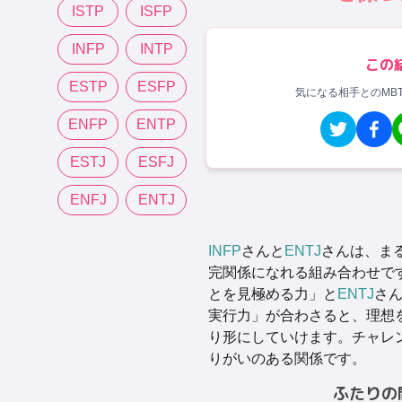
ISTP
ISFP
INFP
INTP
この
ESTP
ESFP
気になる相手とのMB
ENFP
ENTP
ESTJ
ESFJ
ENFJ
ENTJ
INFP
さんと
ENTJ
さんは、ま
完関係になれる組み合わせで
とを見極める力」と
ENTJ
さ
実行力」が合わさると、理想
り形にしていけます。チャレ
りがいのある関係です。
ふたりの