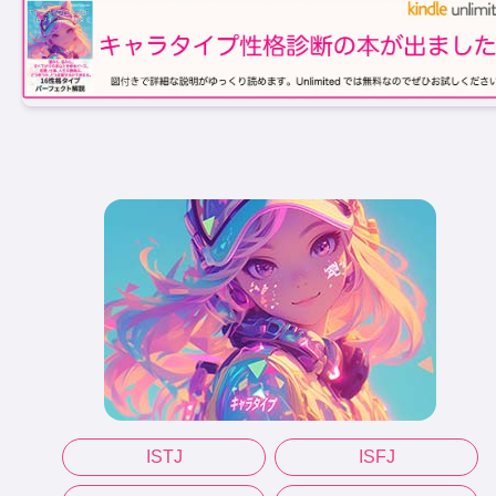
ISTJ
ISFJ