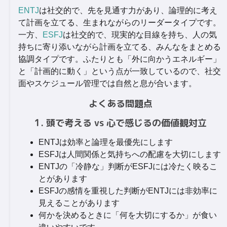
ENTJ
は社交的で、先を見通す力があり、論理的に考え
て計画を立てる、生まれながらのリーダータイプです。
一方、
ESFJ
は社交的で、現実的な目線を持ち、人の気
持ちに寄り添いながら計画を立てる、みんなをまとめる
協調タイプです。ふたりとも「外に向かうエネルギー」
と「計画的に動く」という点が一致しているので、社交
面やスケジュール管理では自然と息が合います。
よくある問題点
1. 頭で考える vs 心で感じるの価値観対立
ENTJは効率と論理を最優先にします
ESFJは人間関係と気持ちへの配慮を大切にします
ENTJの「冷静な」判断がESFJには冷たく映るこ
とがあります
ESFJの感情を重視した判断がENTJには非効率に
見えることがあります
何かを決めるときに「何を大切にするか」が食い