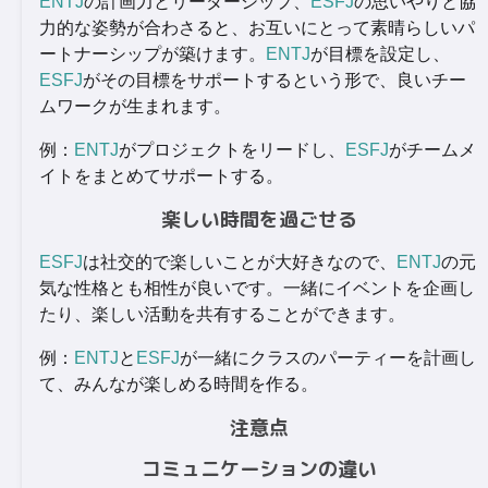
ENTJ
の計画力とリーダーシップ、
ESFJ
の思いやりと協
力的な姿勢が合わさると、お互いにとって素晴らしいパ
ートナーシップが築けます。
ENTJ
が目標を設定し、
ESFJ
がその目標をサポートするという形で、良いチー
ムワークが生まれます。
例：
ENTJ
がプロジェクトをリードし、
ESFJ
がチームメ
イトをまとめてサポートする。
楽しい時間を過ごせる
ESFJ
は社交的で楽しいことが大好きなので、
ENTJ
の元
気な性格とも相性が良いです。一緒にイベントを企画し
たり、楽しい活動を共有することができます。
例：
ENTJ
と
ESFJ
が一緒にクラスのパーティーを計画し
て、みんなが楽しめる時間を作る。
注意点
コミュニケーションの違い