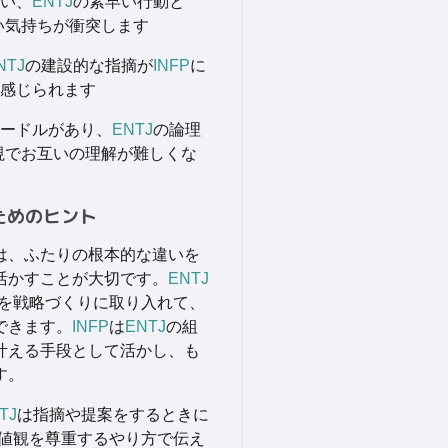
い、
ENTJ
の素早い行動と
い気持ちが衝突します
NTJ
の建設的な指摘が
INFP
に
感じられます
ードルがあり、
ENTJ
の論理
視でお互いの理解が難しくな
ためのヒント
は、ふたりの根本的な違いを
活かすことが大切です。
ENTJ
を戦略づくりに取り入れて、
できます。
INFP
は
ENTJ
の組
叶える手段として活かし、も
す。
TJ
は指摘や提案をするときに
値観を尊重するやり方で伝え