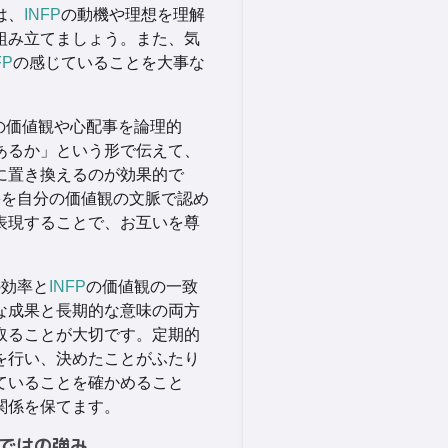
は、
INFP
の動機や理想を理解
組み立てましょう。また、気
FP
の感じていることを大事な
。
の価値観や心配事を論理的
あるか」という形で伝えて、
に置き換えるのが効果的で
果を自分の価値観の文脈で認め
表現することで、お互いを尊
の効率と
INFP
の価値観の一致
な成果と長期的な意味の両方
取ることが大切です。定期的
を行い、決めたことがふたり
ていることを確かめること
関係を保てます。
ではの強み