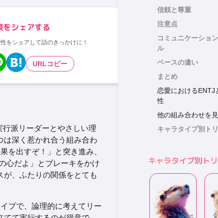
信頼と尊重
注意点
果をシェアする
コミュニケーショ
相性をシェアして話のきっかけに！
ル
ペースの違い
URLコピー
まとめ
恋愛におけるENTJと
性
他の組み合わせを
実行派リーダーとやさしい理
キャラタイプ別ト
つは深く惹かれ合う組み合わ
結果を出すぞ！」と突き進み、
キャラタイプ別トリ
の心だよ」とブレーキをかけ
スが、ふたりの関係をとても
タイプで、論理的に考えてリー
立てて実行するのが得意で