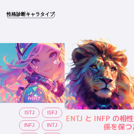
性格診断キャラタイプ
ISTJ
ISFJ
ENTJ と INFP 
係を保つ
INFJ
INTJ