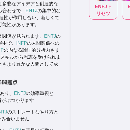
は多彩なアイデアと創造的な
ENFJ
ト
み合わせで、
ENTJ
の集中的な
リセツ
造性が作用し合い、新しくて
可能性があります。
う関係が見られます。
ENTJ
の
展中で、
INFP
の人間関係への
FP
の内なる論理的分析力もま
なスキルから恩恵を受けられま
ともより豊かな人間として成
る問題点
あり、
ENTJ
の効率重視と
断がぶつかります
NTJ
のストレートなやり方と
かみ合いません