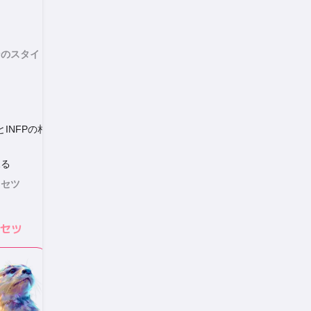
ンのスタイ
INFPの相
見る
リセツ
セツ