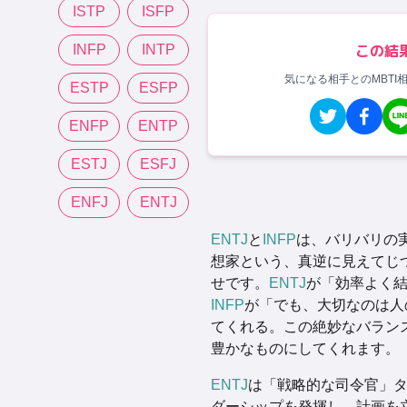
ISTP
ISFP
この結
INFP
INTP
気になる相手とのMBTI
ESTP
ESFP
ENFP
ENTP
ESTJ
ESFJ
ENFJ
ENTJ
ENTJ
と
INFP
は、バリバリの
想家という、真逆に見えてじ
せです。
ENTJ
が「効率よく
INFP
が「でも、大切なのは人
てくれる。この絶妙なバラン
豊かなものにしてくれます。
ENTJ
は「戦略的な司令官」
ダーシップを発揮し、計画を