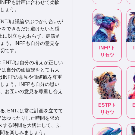
INFPも計画に合わせて柔軟
しょう。
 ENTJは議論やぶつかり合いが
争いをできるだけ避けたいと感
以上に対立をあおらず、建設的
ょう。INFPも自分の意見を
INFP
ト
切です。
リセツ
: ENTJは自分の考えが正しい
FPは自分の価値観をとても大
はINFPの意見や価値観を尊重
しょう。INFPも自分の思い
、お互いの意見を尊重し合え
ESTP
ト
る
: ENTJは常に計画を立てて
リセツ
FPはゆったりした時間を求め
クスする時間を大切にして、ふ
間を楽しみましょう。