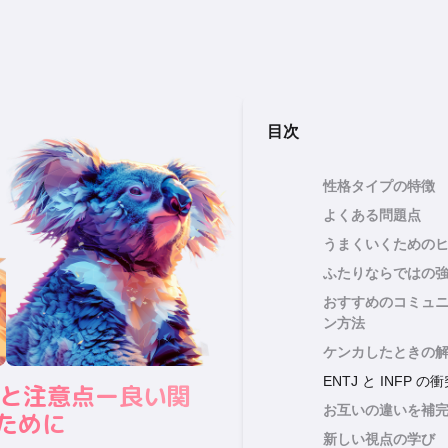
目次
性格タイプの特徴
よくある問題点
うまくいくための
ふたりならではの
おすすめのコミュ
ン方法
ケンカしたときの
ENTJ と INFP 
の相性と注意点ー良い関
お互いの違いを補
ために
新しい視点の学び