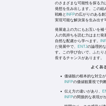
のさまざまな可能性を探る力
発想を生み出します。この組
戦略と
INFP
の広がりのある創
実現可能な解決策を生み出す
発展途上の力にもお互いを補
人の気持ちを読む力はまだ発
自然な配慮から学べます。
IN
だ発展中で、
ENTJ
の論理的
す。この学び合いで、ふたり
長するチャンスがあります。
よくあ
価値観の根本的な対立が
INFP
の価値観重視で判
伝え方の違いがあり、
E
INFP
の間接的な表現が