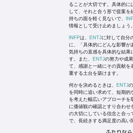
ることが大切です。具体的に
して、それと合う形で提案を
持ちの面を軽く見ないで、
IN
情報として受け止めましょう
INFP
は、
ENTJ
に対して自分
に、「具体的にどんな影響が
気持ちの直感を具体的な結果
す。また、
ENTJ
の努力や成
て、感謝と一緒にその貢献を
重する土台を築けます。
何かを決めるときは、
ENTJ
を同時に追い求めて、短期的
を考えた幅広いアプローチを
に価値観の確認とすり合わせ
の大切にしている信念と合っ
で、長続きする満足度の高い
ふたりなら