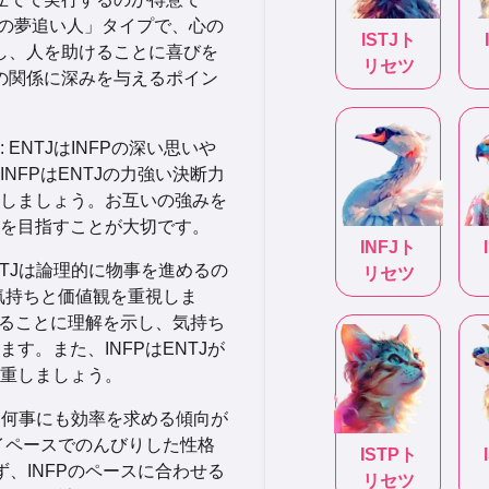
の夢追い人」タイプで、心の
ISTJ
ト
し、人を助けることに喜びを
リセツ
の関係に深みを与えるポイン
: ENTJはINFPの深い思いや
NFPはENTJの力強い決断力
しましょう。お互いの強みを
を目指すことが大切です。
INFJ
ト
ENTJは論理的に物事を進めるの
リセツ
は気持ちと価値観を重視しま
感じることに理解を示し、気持ち
す。また、INFPはENTJが
重しましょう。
TJは何事にも効率を求める傾向が
マイペースでのんびりした性格
ISTP
ト
ず、INFPのペースに合わせる
リセツ