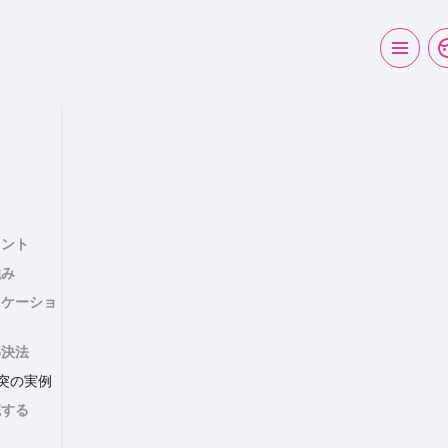
ヒント
強み
ニケーショ
解決法
の衝突の実例
完する