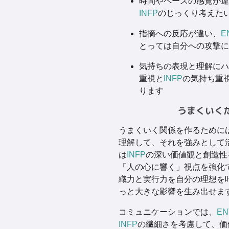
時間やペースの感覚が違
INFP
のじっくり考えた
指摘への反応が違い、
E
とっては自分への攻撃に
気持ちの表現と理解にハ
重視と
INFP
の気持ち重
ります
うまくいく
うまくいく関係を作るために
理解して、それを強みとして
は
INFP
の深い価値観と創造性
「人の心に響く」視点を強化
織力と実行力を自分の理想を
っと大きな影響を生み出せま
コミュニケーションでは、
EN
INFP
の繊細さを考慮して、価