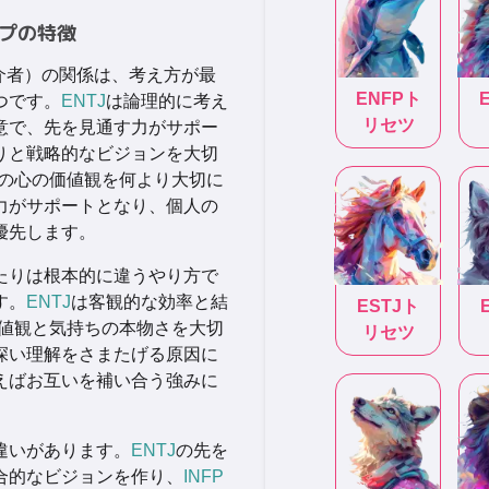
プの特徴
介者）の関係は、考え方が最
ENFP
ト
つです。
ENTJ
は論理的に考え
リセツ
意で、先を見通す力がサポー
りと戦略的なビジョンを大切
の心の価値観を何より大切に
力がサポートとなり、個人の
優先します。
たりは根本的に違うやり方で
す。
ENTJ
は客観的な効率と結
ESTJ
ト
値観と気持ちの本物さを大切
リセツ
深い理解をさまたげる原因に
えばお互いを補い合う強みに
違いがあります。
ENTJ
の先を
合的なビジョンを作り、
INFP