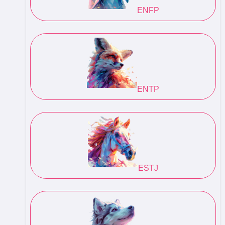
ENFP
ENTP
ESTJ