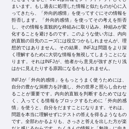
まいます。もし過去に処理した情報と似たものが心に入
ってきたら、「外向的感情」を使ってすぐにその情報を
拒否します。「外向的感情」を使ってその考えを拒否
し、その情報を直観的な枠組みに取り込み、枠組みが変
化することを避けるのです。このような使い方は、内向
的直観の目先のニーズには役立つかもしれませんが、理
想的ではありません。その結果、INFJは問題をより深
く理解するために大切な情報を無視してしまうことにな
ります。それはINFJが、他者から意見が強すぎたり浅
はかに見えたりする原因になるかもしれません。
INFJが「外向的感情」をもっとうまく使うためには、
自分の豊かな洞察力を評価し、外の世界と照らし合わせ
ることが重要です。内向的直観を判断するためではな
く、入ってくる情報をブロックするために「外向的感
情」を使うと、自分をだますことになります。それは、
問題を本当に理解せずにテストの答えを得るようなもの
です。全部わかるよりも、さっさと答えを出した方が楽
だと感じるからです。たくさんの情報と「勉強」に向き