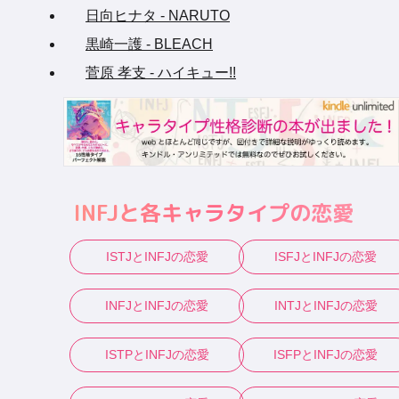
日向ヒナタ - NARUTO
黒崎一護 - BLEACH
菅原 孝支 - ハイキュー!!
INFJ
と各キャラタイプの恋愛
ISTJ
と
INFJ
の恋愛
ISFJ
と
INFJ
の恋愛
INFJ
と
INFJ
の恋愛
INTJ
と
INFJ
の恋愛
ISTP
と
INFJ
の恋愛
ISFP
と
INFJ
の恋愛