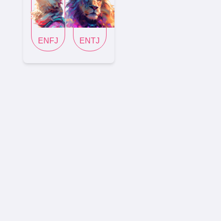
ENFJ
ENTJ