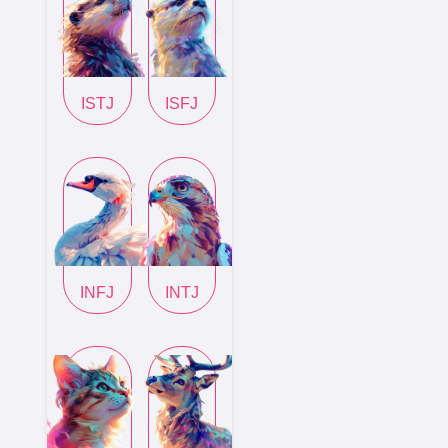
ISTJ
ISFJ
INFJ
INTJ