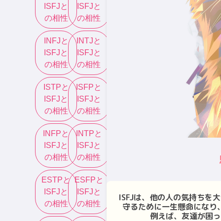
ISFJ
と
ISFJ
と
の相性
の相性
INFJ
と
INTJ
と
ISFJ
と
ISFJ
と
の相性
の相性
ISTP
と
ISFP
と
ISFJ
と
ISFJ
と
の相性
の相性
INFP
と
INTP
と
ISFJ
と
ISFJ
と
の相性
の相性
ESTP
と
ESFP
と
ISFJ
と
ISFJ
と
ISFJは、他の人の気持ち
の相性
の相性
守るために一生懸命になり
例えば、友達が困っ