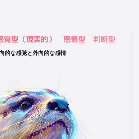
向型 感覚型（現実的） 感情型 判断型
向的な感覚と外向的な感情