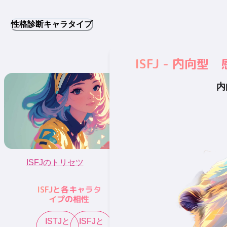
性格診断キャラタイプ
ISFJ - 内
内
ISFJ
のトリセツ
ISFJ
と各キャラタ
イプの相性
ISTJ
と
ISFJ
と