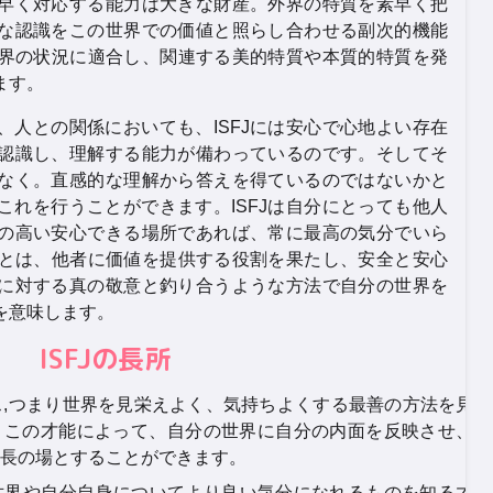
早く対応する能力は大きな財産。外界の特質を素早く把
な認識をこの世界での価値と照らし合わせる副次的機能
実世界の状況に適合し、関連する美的特質や本質的特質を発
ます。
、人との関係においても、ISFJには安心で心地よい存在
認識し、理解する能力が備わっているのです。そしてそ
なく。直感的な理解から答えを得ているのではないかと
これを行うことができます。ISFJは自分にとっても他人
の高い安心できる場所であれば、常に最高の気分でいら
成功とは、他者に価値を提供する役割を果たし、安全と安心
に対する真の敬意と釣り合うような方法で自分の世界を
を意味します。
ISFJの長所
ンス,つまり世界を見栄えよく、気持ちよくする最善の方法を見抜
。この才能によって、自分の世界に自分の内面を反映させ、他
長の場とすることができます。
が世界や自分自身についてより良い気分になれるものを知る才能