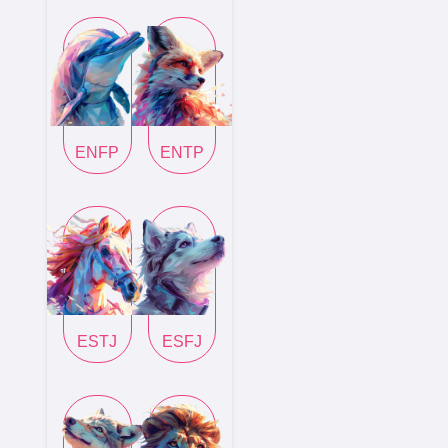
ENFP
ENTP
ESTJ
ESFJ