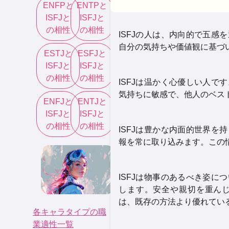
ENFP
と
ENTP
と
ISFJ
と
ISFJ
と
の相性
の相性
ISFJの人は、内向的で五
自分の気持ちや価値観に基づ
ESTJ
と
ESFJ
と
ISFJ
と
ISFJ
と
の相性
の相性
ISFJは温かく心優しい人
気持ちに敏感で、他人のベス
ENFJ
と
ENTJ
と
ISFJ
と
ISFJ
と
の相性
の相性
ISFJは豊かな内面的世界
報を常に取り込みます。この
ISFJは物事のあるべき姿
します。安全や親切を重ん
は、既存の方法より優れてい
各キャラタイプの職
業適性一覧