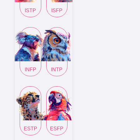
ISTP
ISFP
INFP
INTP
ESTP
ESFP