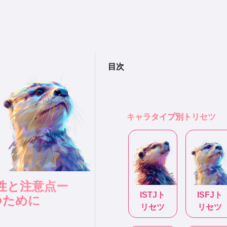
目次
キャラタイプ別トリセツ
の相性と注意点ー
ISTJ
ト
ISFJ
ト
つために
リセツ
リセツ