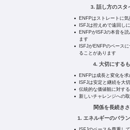
3. 話し方のス
ENFPはストレートに
ISFJは控えめで遠回し
ENFPがISFJの本音
ます
ISFJがENFPのペー
ることがあります
4. 大切にする
ENFPは成長と変化を求
ISFJは安定と継続を大
伝統的な価値観に対する
新しいチャレンジへの取
関係を長続き
1. エネルギーのバラ
ISFJのペースを尊重し