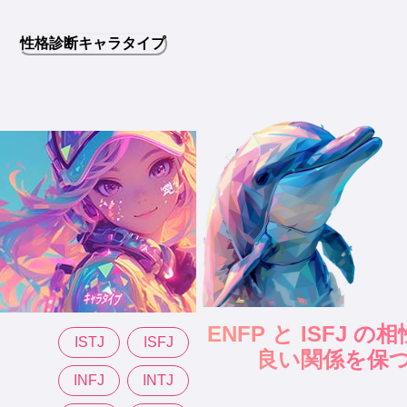
性格診断キャラタイプ
ENFP と ISFJ 
ISTJ
ISFJ
良い関係を保
INFJ
INTJ