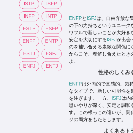
ISTP
ISFP
INFP
INTP
ENFP
と
ISFJ
は、自由奔放な
の下の力持ちというユニーク
ESTP
ESFP
ワフルで新しいことが大好き
安定を大切にする
ISFJ
が出会
ENFP
ENTP
のを補い合える素敵な関係に
ESTJ
ESFJ
からこそ、理解し合えたとき
よ。
ENFJ
ENTJ
性格のしくみ
ENFP
は外向的で直感的、気
なタイプで、新しい可能性を
を注ぎます。一方、
ISFJ
は内
思いやりが深く、安定と調和
す。この根っこの違いが、関
ジの両方をもたらします。
よくあるト