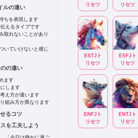
リセツ
リセツ
タイルの違い
気持ちを表現します
に伝えるタイプです
を読み取れないことがあり
スについていけないと感じ
ESTJ
ト
ESFJ
ト
リセツ
リセツ
ものの違い
めます
切にします
考え方が違います
り組み方が異なります
させるコツ
ENFJ
ト
ENTJ
ト
リセツ
リセツ
ンスを工夫しよう
て、「今日は静かに過ご