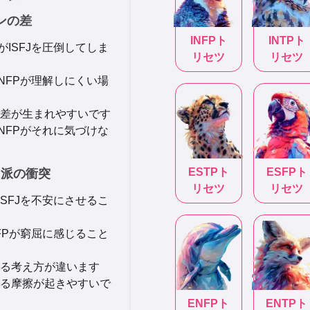
ョンの差
INFP
ト
INTP
ト
がISFJを圧倒してしま
リセツ
リセツ
ENFPが理解しにくい場
差が生まれやすいです
ENFPがそれに気づけな
ESTP
ト
ESFP
ト
由派の衝突
リセツ
リセツ
ISFJを不安にさせるこ
NFPが窮屈に感じること
る考え方が違います
る摩擦が起きやすいで
ENFP
ト
ENTP
ト