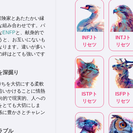
冒険家とあたたかい縁
な組み合わせです。パ
な
ENFP
と、献身的で
INFJ
ト
INTJ
ト
うと、お互いにないも
リセツ
リセツ
なります。違いが多い
の絆はとても強いです
を深掘り
持ちを大切にする柔軟
追いかけることに情熱
ISTP
ト
ISFP
ト
向的で現実的、人への
リセツ
リセツ
をとても大切にしま
係に豊かさとチャレン
ラブル