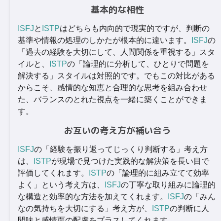
基本的な相性
ISFJ
と
ISTP
はどちらも内向的で現実的ですが、判断の
基準や情報の処理のしかたが根本的に違います。
ISFJ
の
「過去の経験を大切にして、人間関係を重視する」スタ
イルと、
ISTP
の「論理的に分析して、ひとりで問題を
解決する」スタイルは対照的です。でもこの対比がある
からこそ、感情的な知恵と合理的な思考を組み合わせ
た、バランスのとれた視点を一緒に築くことができま
す。
お互いの考え方が補い合う
ISFJ
の「経験を振り返ってじっくり判断する」考え方
は、
ISTP
が現場で見つけた実践的な解決策を長い目で
評価してくれます。
ISTP
の「論理的に組み立てて効率
よく」という考え方は、
ISFJ
の丁寧な取り組みに論理的
な構造と効率的な方法を加えてくれます。
ISFJ
の「みん
なの気持ちを大切にする」考え方が、
ISTP
の判断に人
間味と感情面の配慮をプラスしてくれます。