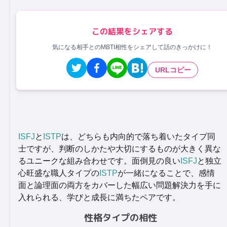
この結果をシェアする
気になる相手とのMBTI相性をシェアして話のきっかけに！
URLコピー
ISFJ
と
ISTP
は、どちらも内向的で落ち着いたタイプ同
士ですが、判断のしかたや大切にするものが大きく異な
るユニークな組み合わせです。面倒見の良い
ISFJ
と独立
心旺盛な職人タイプの
ISTP
が一緒になることで、感情
面と論理面の両方をカバーした幅広い問題解決力を手に
入れられる、学びと成長に満ちたペアです。
性格タイプの相性