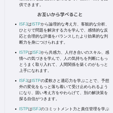
供できます。
お互いから学べること
ISFJ
は
ISTP
から論理的な考え方、客観的な分析、
ひとりで問題を解決する力を学んで、感情的な反
応と合理的な評価をバランスしたより効果的な判
断力を身につけられます。
ISTP
は
ISFJ
から共感力、人付き合いのスキル、感
情への気づきを学んで、人の気持ちを判断にもっ
とうまく取り入れて、人間関係を築くのがもっと
上手になれます。
ISFJ
は
ISTP
の柔軟さと適応力を学ぶことで、予想
外の変化をもっと落ち着いて受け止められるよう
になり、固い考え方をやわらげて、別の解決策を
探る自信がつきます。
ISTP
は
ISFJ
のコミットメント力と責任管理を学ぶ