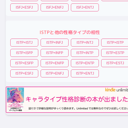
ISFJ
×
ESFJ
ISFJ
×
ENFJ
ISFJ
×
ENTJ
ISTP
と他の性格タイプの相性
ISTP
×
ISTJ
ISTP
×
INFJ
ISTP
×
INTJ
ISTP
×
ISTP
ISTP
×
ISFP
ISTP
×
INFP
ISTP
×
INTP
ISTP
×
ESTP
ISTP
×
ESFP
ISTP
×
ENFP
ISTP
×
ENTP
ISTP
×
ESTJ
ISTP
×
ESFJ
ISTP
×
ENFJ
ISTP
×
ENTJ