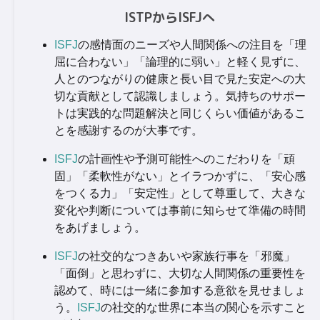
ISTPからISFJへ
ISFJ
の感情面のニーズや人間関係への注目を「理
屈に合わない」「論理的に弱い」と軽く見ずに、
人とのつながりの健康と長い目で見た安定への大
切な貢献として認識しましょう。気持ちのサポー
トは実践的な問題解決と同じくらい価値があるこ
とを感謝するのが大事です。
ISFJ
の計画性や予測可能性へのこだわりを「頑
固」「柔軟性がない」とイラつかずに、「安心感
をつくる力」「安定性」として尊重して、大きな
変化や判断については事前に知らせて準備の時間
をあげましょう。
ISFJ
の社交的なつきあいや家族行事を「邪魔」
「面倒」と思わずに、大切な人間関係の重要性を
認めて、時には一緒に参加する意欲を見せましょ
う。
ISFJ
の社交的な世界に本当の関心を示すこと