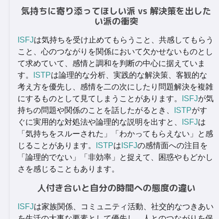
気持ちに寄り添ってほしい派 vs 解決策を出した
い派の衝突
ISFJ
は気持ちを受け止めてもらうこと、共感してもらう
こと、心のつながりを関係において欠かせないものとし
て求めていて、感情と調和を判断の中心に据えていま
す。
ISTP
は論理的な分析、実践的な解決策、客観的な
考え方を優先し、感情を二の次にしたり問題解決を複雑
にするものとして見てしまうことがあります。
ISFJ
が気
持ちの問題や関係のことを話したがるとき、
ISTP
がす
ぐに実用的な対処法や論理的な説明を出すと、
ISFJ
は
「気持ちをスルーされた」「わかってもらえない」と感
じることがあります。
ISTP
は
ISFJ
の感情面への注目を
「論理的でない」「非効率」と捉えて、困惑やもどかし
さを感じることもあります。
人付き合いと自分の時間への態度の違い
ISFJ
は家族関係、コミュニティ活動、社交的なつきあい
を生活の大事な要素として優先し、人とのつながりを保