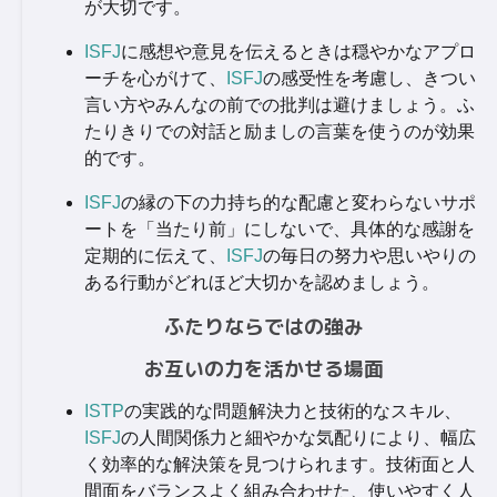
が大切です。
ISFJ
に感想や意見を伝えるときは穏やかなアプロ
ーチを心がけて、
ISFJ
の感受性を考慮し、きつい
言い方やみんなの前での批判は避けましょう。ふ
たりきりでの対話と励ましの言葉を使うのが効果
的です。
ISFJ
の縁の下の力持ち的な配慮と変わらないサポ
ートを「当たり前」にしないで、具体的な感謝を
定期的に伝えて、
ISFJ
の毎日の努力や思いやりの
ある行動がどれほど大切かを認めましょう。
ふたりならではの強み
お互いの力を活かせる場面
ISTP
の実践的な問題解決力と技術的なスキル、
ISFJ
の人間関係力と細やかな気配りにより、幅広
く効率的な解決策を見つけられます。技術面と人
間面をバランスよく組み合わせた、使いやすく人