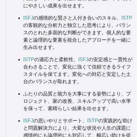
にやさしい成果を出せます。
ISFJ
の感情的な賢さと人付き合いのスキル、
ISTP
の客観的な分析力と独立した思考により、バラン
スのとれた多面的な判断ができます。個人的な要
素と論理的な要素を統合したアプローチを一緒に
生み出せます。
ISTP
の適応力と柔軟性、
ISFJ
の安定感と一貫性が
合わさることで、変化に強くて信頼できるライフ
スタイルを保てます。変化への対応と安定した土
台のバランスが取れます。
ふたりの品質と能力を大事にする姿勢により、プ
ロジェクト、家の改善、スキルアップで高い水準
を保って、素晴らしい結果を出せます。
ISFJ
の思いやりとサポート、
ISTP
の実践的な助け
と問題解決力により、大変な状況や人生の課題に
感情的にも論理的にも対応して、幅広い助けを提