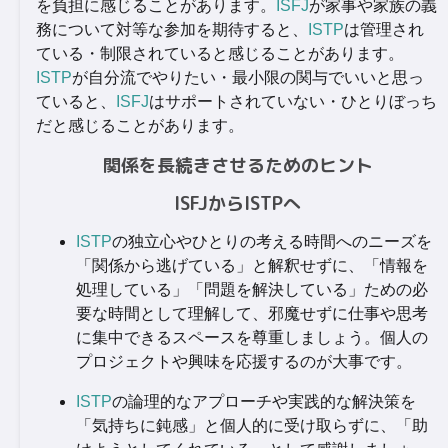
を負担に感じることがあります。
ISFJ
が家事や家族の義
務について対等な参加を期待すると、
ISTP
は管理され
ている・制限されていると感じることがあります。
ISTP
が自分流でやりたい・最小限の関与でいいと思っ
ていると、
ISFJ
はサポートされていない・ひとりぼっち
だと感じることがあります。
関係を長続きさせるためのヒント
ISFJからISTPへ
ISTP
の独立心やひとりの考える時間へのニーズを
「関係から逃げている」と解釈せずに、「情報を
処理している」「問題を解決している」ための必
要な時間として理解して、邪魔せずに仕事や思考
に集中できるスペースを尊重しましょう。個人の
プロジェクトや興味を応援するのが大事です。
ISTP
の論理的なアプローチや実践的な解決策を
「気持ちに鈍感」と個人的に受け取らずに、「助