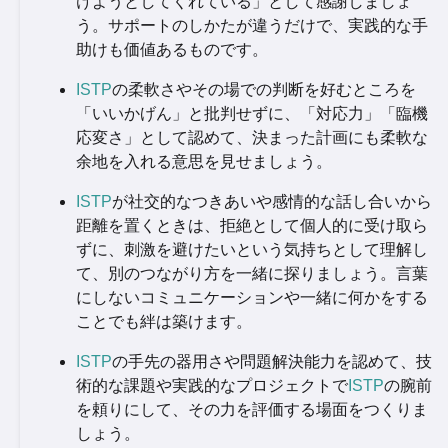
けようとしてくれている」として感謝しましょ
う。サポートのしかたが違うだけで、実践的な手
助けも価値あるものです。
ISTP
の柔軟さやその場での判断を好むところを
「いいかげん」と批判せずに、「対応力」「臨機
応変さ」として認めて、決まった計画にも柔軟な
余地を入れる意思を見せましょう。
ISTP
が社交的なつきあいや感情的な話し合いから
距離を置くときは、拒絶として個人的に受け取ら
ずに、刺激を避けたいという気持ちとして理解し
て、別のつながり方を一緒に探りましょう。言葉
にしないコミュニケーションや一緒に何かをする
ことでも絆は築けます。
ISTP
の手先の器用さや問題解決能力を認めて、技
術的な課題や実践的なプロジェクトで
ISTP
の腕前
を頼りにして、その力を評価する場面をつくりま
しょう。