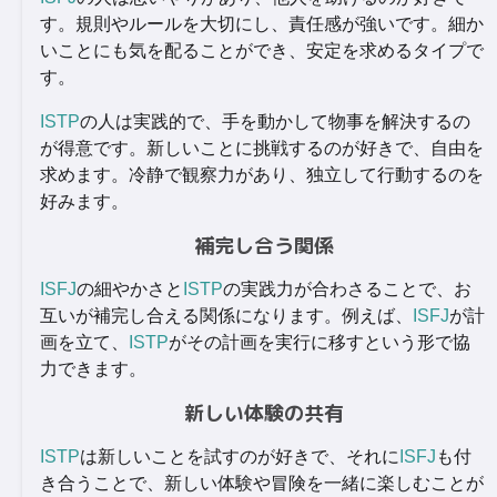
す。規則やルールを大切にし、責任感が強いです。細か
いことにも気を配ることができ、安定を求めるタイプで
す。
ISTP
の人は実践的で、手を動かして物事を解決するの
が得意です。新しいことに挑戦するのが好きで、自由を
求めます。冷静で観察力があり、独立して行動するのを
好みます。
補完し合う関係
ISFJ
の細やかさと
ISTP
の実践力が合わさることで、お
互いが補完し合える関係になります。例えば、
ISFJ
が計
画を立て、
ISTP
がその計画を実行に移すという形で協
力できます。
新しい体験の共有
ISTP
は新しいことを試すのが好きで、それに
ISFJ
も付
き合うことで、新しい体験や冒険を一緒に楽しむことが