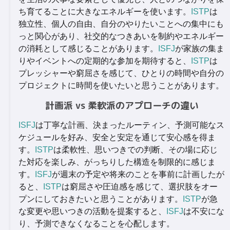
ち育てることに大きなエネルギーを使います。
ISTP
は
独立性、個人の自由、自分のやりたいことへの集中にも
っと関心があり、社交的なつきあいを制約やエネルギー
の消耗として感じることがあります。
ISFJ
が家族の集ま
りやイベントへの定期的な参加を期待すると、
ISTP
は
プレッシャーや窮屈さを感じて、ひとりの時間や自分の
プロジェクトに時間を使いたいと思うことがあります。
計画派 vs 柔軟派のアプローチの違い
ISFJ
は丁寧な計画、決まったルーティン、予測可能なス
ケジュールを好み、安全と安定を通じて安心感を得ま
す。
ISTP
は柔軟性、思いつきでの判断、その場に応じ
た対応を楽しみ、がっちりした構造を制限的に感じま
す。
ISFJ
が週末の予定や将来のことを事前に計画したが
ると、
ISTP
は窮屈さや圧迫感を感じて、選択肢をオー
プンにしておきたいと思うことがあります。
ISTP
が急
な変更や思いつきの活動を提案すると、
ISFJ
は不安にな
り、予測できなくなることを心配します。