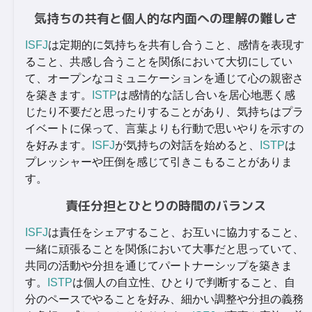
気持ちの共有と個人的な内面への理解の難しさ
ISFJ
は定期的に気持ちを共有し合うこと、感情を表現す
ること、共感し合うことを関係において大切にしてい
て、オープンなコミュニケーションを通じて心の親密さ
を築きます。
ISTP
は感情的な話し合いを居心地悪く感
じたり不要だと思ったりすることがあり、気持ちはプラ
イベートに保って、言葉よりも行動で思いやりを示すの
を好みます。
ISFJ
が気持ちの対話を始めると、
ISTP
は
プレッシャーや圧倒を感じて引きこもることがありま
す。
責任分担とひとりの時間のバランス
ISFJ
は責任をシェアすること、お互いに協力すること、
一緒に頑張ることを関係において大事だと思っていて、
共同の活動や分担を通じてパートナーシップを築きま
す。
ISTP
は個人の自立性、ひとりで判断すること、自
分のペースでやることを好み、細かい調整や分担の義務