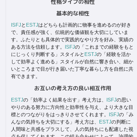
性格タイプの相性
基本的な相性
ISFJ
と
ESTJ
はどちらも計画的に物事を進めるのが好き
で、責任感が強く、伝統的な価値観を大切にしていま
す。ふたりとも具体的で実践的なやり方を好み、実績の
ある方法を信頼します。
ISFJ
の「これまでの経験をもと
にじっくり判断する」スタイルと
ESTJ
の「経験を活か
して効率よく進める」スタイルが自然に響き合い、細か
いところまで目が行き届いた丁寧な暮らし方を自然に共
有できます。
お互いの考え方の良い相互作用
ESTJ
の「効率よく結果を出す」考え方は、
ISFJ
の思い
やりのある努力に方向性と効率性を与え、より大きな目
標とのつながりをはっきりさせてくれます。
ISFJ
の「み
んなの気持ちを大切にする」考え方は、
ESTJ
の判断に
人間味と共感をプラスして、人の気持ちにも配慮した視
点を促してくれます。この組み合わせによって、論理的