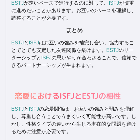
ESTJ
が速いペースで進行するのに対して、
ISFJ
が慎重
に進めたいことがあります。お互いのペースを理解し、
調整することが必要です。
まとめ
ESTJ
と
ISFJ
はお互いの強みを補完し合い、協力するこ
とでとても安定した友達関係を築けます。
ESTJ
のリー
ダーシップと
ISFJ
の思いやりが合わさることで、信頼で
きるパートナーシップが生まれます。
恋愛におけるISFJとESTJの相性
ESTJ
と
ISFJ
の恋愛関係は、お互いの強みと弱みを理解
し、尊重し合うことでうまくいく可能性が高いです。し
かし、性格タイプの違いから生じる潜在的な問題を避け
るために注意が必要です。