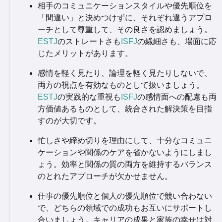
相手のコミュニケーションスタイルや優先順位を
「間違い」と決めつけずに、それぞれ違うアプロ
ーチとして尊重して、その良さを認めましょう。
ESTJ
のストレートさも
ISFJ
の繊細さも、場面に応
じたメリットがあります。
感情を軽く見たり、論理を軽く見たりしないで、
両方の視点を有効なものとして扱いましょう。
ESTJ
の実践的な重視も
ISFJ
の感情面への配慮も両
方価値あるものとして、統合された解決策を目指
すのが大切です。
忙しさや締め切りを理由にして、十分なコミュニ
ケーションや関係のケアを省かないようにしまし
ょう。効率と関係の質の両方を維持するバランス
のとれたアプローチが欠かせません。
仕事の優先順位と個人の優先順位で競い合わない
で、どちらの領域での成功もお互いにサポートし
合いましょう。キャリアの成果と家族の幸せは対