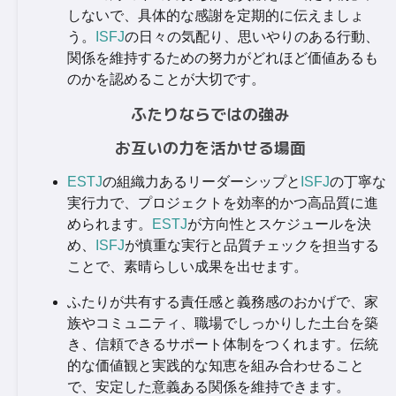
しないで、具体的な感謝を定期的に伝えましょ
う。
ISFJ
の日々の気配り、思いやりのある行動、
関係を維持するための努力がどれほど価値あるも
のかを認めることが大切です。
ふたりならではの強み
お互いの力を活かせる場面
ESTJ
の組織力あるリーダーシップと
ISFJ
の丁寧な
実行力で、プロジェクトを効率的かつ高品質に進
められます。
ESTJ
が方向性とスケジュールを決
め、
ISFJ
が慎重な実行と品質チェックを担当する
ことで、素晴らしい成果を出せます。
ふたりが共有する責任感と義務感のおかげで、家
族やコミュニティ、職場でしっかりした土台を築
き、信頼できるサポート体制をつくれます。伝統
的な価値観と実践的な知恵を組み合わせること
で、安定した意義ある関係を維持できます。