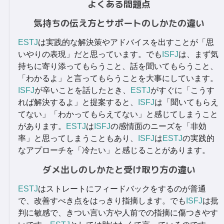
よくある問題点
気持ちの伝え方とサポートのしかたの違い
ESTJ
は実践的な解決策やアドバイスを出すことが「思
いやりの表現」だと思っています。でも
ISFJ
は、まず気
持ちに寄り添ってもらうこと、話を聞いてもらうこと、
「わかるよ」と言ってもらうことを大事にしています。
ISFJ
が辛いことを話したとき、
ESTJ
がすぐに「こうす
れば解決するよ」と提案すると、
ISFJ
は「聞いてもらえ
てない」「わかってもらえてない」と感じてしまうこと
があります。
ESTJ
は
ISFJ
の感情面のニーズを「非効
率」と思ってしまうこともあり、
ISFJ
は
ESTJ
の実践的
なアプローチを「冷たい」と感じることがあります。
ダメ出しのしかたと受け取り方の違い
ESTJ
はストレートにフィードバックをするのが普通
で、改善すべき点をはっきり指摘します。でも
ISFJ
は批
判に敏感で、きつい言い方や人前での指摘に傷つきやす