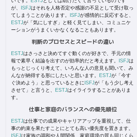
いです。
ESTJ
としては助けたくて言っているのです
が、
ISFJ
はそれを人格否定や感謝の不足として受け取っ
てしまうことがあります。
ISFJ
が感情的に反応すると、
ESTJ
が「気にしすぎ」と軽く見てしまい、コミュニケ
ーションがうまくいかなくなることもあります。
判断のプロセスとスピードの違い
ESTJ
はさっさと決めてすぐ動くのが好きで、手元の情
報で素早く結論を出すのが効率的だと考えます。
ISFJ
は
もっとじっくり考えて、いろんな人の意見も聞いて、み
んなが納得する形にしたいと思います。
ESTJ
が「今す
ぐ決めよう」と思っているときに
ISFJ
が「もう少し考え
させて」と言うと、
ESTJ
はイライラすることがありま
す。
仕事と家庭のバランスへの優先順位
ESTJ
は仕事での成果やキャリアアップを重視して、仕
事の約束を果たすことにとても高い優先度を置きます。
ISFJ
は家族の調和や人間関係、家庭環境の質も同じくら