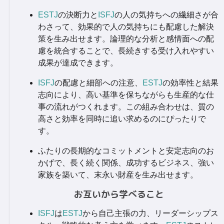
ESTJ
の決断力と
ISFJ
の人の気持ちへの繊細さが合
わさって、効果的で人の気持ちにも配慮した解決
策を生み出せます。論理的な分析と感情面への配
慮を統合することで、長続きする受け入れやすい
成果が達成できます。
ISFJ
の配慮と細部への注意、
ESTJ
の効率性と結果
志向により、高い基準を保ちながらも生産的な仕
事の流れがつくれます。この組み合わせは、質の
高さと効率を同時に追い求めるのにぴったりで
す。
ふたりの長期的なコミットメントと安定志向のお
かげで、長く続く関係、成功するビジネス、強い
家族を築いて、末永い財産を生み出せます。
お互いから学べること
ISFJ
は
ESTJ
から自己主張の力、リーダーシップス