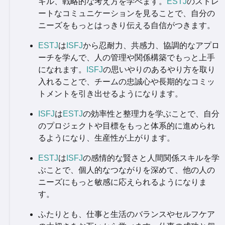
キル、戦略的な考え方を学べます。
ESTJ
のストレ
ートなコミュニケーションを見ることで、自分の
ニーズをもっとはっきり伝える自信がつきます。
ESTJ
は
ISFJ
から忍耐力、共感力、協調的なアプロ
ーチを学んで、人の管理や関係構築でもっと上手
になれます。
ISFJ
の思いやりのあるやり方を取り
入れることで、チームの忠誠心や長期的なコミッ
トメントを引き出せるようになります。
ISFJ
は
ESTJ
の効率性と整理力を学ぶことで、自分
のプロジェクトや目標をもっと体系的に進められ
るようになり、生産性が上がります。
ESTJ
は
ISFJ
の感情的な賢さと人間関係スキルを学
ぶことで、個人的なつながりを深めて、他の人の
ニーズにもっと敏感に応えられるようになりま
す。
ふたりとも、仕事と生活のバランスやセルフケア