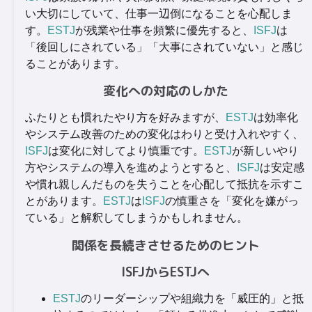
い大切にしていて、仕事一辺倒になることを心配しま
す。
ESTJ
が残業や仕事を頻繁に優先すると、
ISFJ
は
「後回しにされている」「大事にされていない」と感じ
ることがあります。
変化への対応のしかた
ふたりとも慣れたやり方を好みますが、
ESTJ
は効率化
やシステム改善のための変化はわりと受け入れやすく、
ISFJ
は変化に対してより慎重です。
ESTJ
が新しいやり
方やシステムの導入を進めようとすると、
ISFJ
は安定感
や慣れ親しんだものを失うことを心配して抵抗を示すこ
とがあります。
ESTJ
は
ISFJ
の慎重さを「変化を嫌がっ
ている」と解釈してしまうかもしれません。
関係を長続きさせるためのヒント
ISFJからESTJへ
ESTJ
のリーダーシップや組織力を「威圧的」と抵