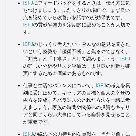
ISFJ
にフィードバックをするときは、伝え方に気
をつけましょう。ふたりきりの場面で、まず良い
点を認めてから改善点を話すのが効果的です。
ISFJ
の貢献や努力を定期的に認めることが大切で
す。
ISFJ
のじっくり考えたい・みんなの意見を聞きた
いという姿勢を「優柔不断」と焦るのではなく、
「知恵」と「丁寧さ」として認めましょう。
ISFJ
の詳しい分析やリスク評価は、より良い判断を確
実にするために価値のあるものです。
仕事と生活のバランスについて、
ISFJ
の考えを真
剣に受け止めて、キャリアの目標と個人の幸せの
両方を達成するバランスのとれた方法を一緒に考
えましょう。家族の時間や関係への投資もキャリ
アと同じくらい大事にしている姿勢を見せること
が重要です。
ISFJ
の縁の下の力持ち的な貢献を「当たり前」に