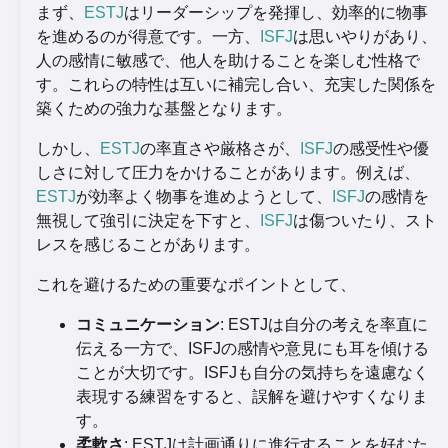
まず、
ESTJ
はリーダーシップを発揮し、効率的に物事
を進めるのが得意です。一方、
ISFJ
は思いやりがあり、
人の感情に敏感で、他人を助けることを楽しむ性格で
す。これらの特性は互いに補完し合い、充実した関係を
築くための強力な基盤となります。
しかし、
ESTJ
の率直さや厳格さが、
ISFJ
の感受性や優
しさに対して圧力をかけることがあります。例えば、
ESTJ
が効率よく物事を進めようとして、
ISFJ
の感情を
無視して強引に決定を下すと、
ISFJ
は傷ついたり、スト
レスを感じることがあります。
これを避けるための重要なポイントとして、
コミュニケーション
: ESTJは自分の考えを率直に
伝える一方で、ISFJの感情や意見にも耳を傾ける
ことが大切です。ISFJも自分の気持ちを遠慮なく
表現する練習をすると、誤解を避けやすくなりま
す。
柔軟さ
: ESTJは計画通りに進行することを好むた