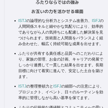
ふたりならではの強み
お互いの力を活かせる場面
ISTJ
の論理的な分析力とシステム改善力、
ISFJ
の
人間関係スキルと細やかな気配りにより、効率的
でありながら人の気持ちにも配慮した解決策を見
つけられます。技術面と人間面をバランスよく組
み合わせた、幅広く持続可能な成果を出せます。
ふたりが共有する責任感と品質へのこだわりによ
り、家族の管理、お金の計画、キャリアの発展で
しっかり連携して一貫した結果を出せます。長期
目標に向けて着実に進んで、安定した土台を築け
ます。
ISTJ
の整理整頓力と
ISFJ
の細部への注意により、
プロジェクト、イベント、日々のルーティンを効
率的に管理しながら高い基準を保てます。
ふたりの伝統的な価値観とコミュニティへの思い