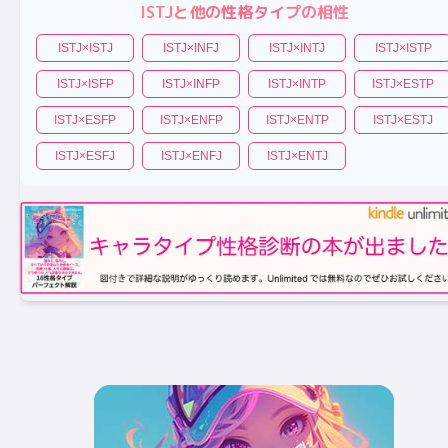
ISTJ
と他の性格タイプの相性
ISTJ
×
ISTJ
ISTJ
×
INFJ
ISTJ
×
INTJ
ISTJ
×
ISTP
ISTJ
×
ISFP
ISTJ
×
INFP
ISTJ
×
INTP
ISTJ
×
ESTP
ISTJ
×
ESFP
ISTJ
×
ENFP
ISTJ
×
ENTP
ISTJ
×
ESTJ
ISTJ
×
ESFJ
ISTJ
×
ENFJ
ISTJ
×
ENTJ