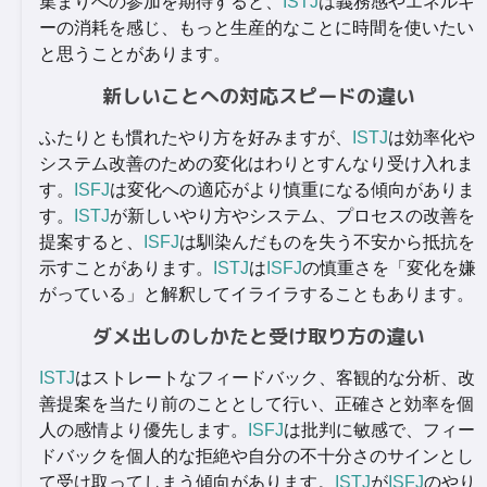
集まりへの参加を期待すると、
ISTJ
は義務感やエネルギ
ーの消耗を感じ、もっと生産的なことに時間を使いたい
と思うことがあります。
新しいことへの対応スピードの違い
ふたりとも慣れたやり方を好みますが、
ISTJ
は効率化や
システム改善のための変化はわりとすんなり受け入れま
す。
ISFJ
は変化への適応がより慎重になる傾向がありま
す。
ISTJ
が新しいやり方やシステム、プロセスの改善を
提案すると、
ISFJ
は馴染んだものを失う不安から抵抗を
示すことがあります。
ISTJ
は
ISFJ
の慎重さを「変化を嫌
がっている」と解釈してイライラすることもあります。
ダメ出しのしかたと受け取り方の違い
ISTJ
はストレートなフィードバック、客観的な分析、改
善提案を当たり前のこととして行い、正確さと効率を個
人の感情より優先します。
ISFJ
は批判に敏感で、フィー
ドバックを個人的な拒絶や自分の不十分さのサインとし
て受け取ってしまう傾向があります。
ISTJ
が
ISFJ
のやり