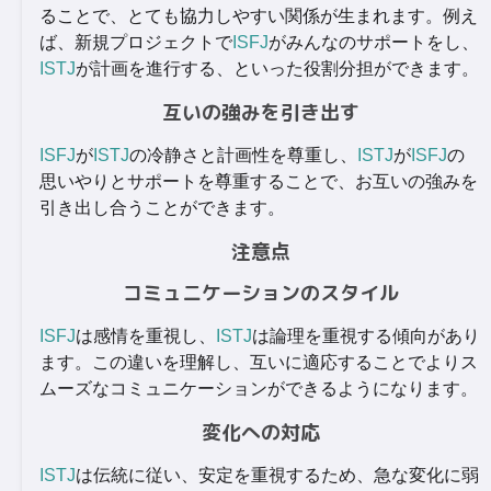
ることで、とても協力しやすい関係が生まれます。例え
ば、新規プロジェクトで
ISFJ
がみんなのサポートをし、
ISTJ
が計画を進行する、といった役割分担ができます。
互いの強みを引き出す
ISFJ
が
ISTJ
の冷静さと計画性を尊重し、
ISTJ
が
ISFJ
の
思いやりとサポートを尊重することで、お互いの強みを
引き出し合うことができます。
注意点
コミュニケーションのスタイル
ISFJ
は感情を重視し、
ISTJ
は論理を重視する傾向があり
ます。この違いを理解し、互いに適応することでよりス
ムーズなコミュニケーションができるようになります。
変化への対応
ISTJ
は伝統に従い、安定を重視するため、急な変化に弱