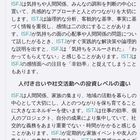
ISFJ
は気持ちや人間関係、みんなの調和を判断の中心に
置いて、共感的なアプローチと人とのつながりを大切に
します。
ISTJ
は論理的な分析、客観的な基準、事実に基
づく情報を重視し、感情は二の次にすることがありま
す。
ISFJ
が気持ちの面の心配事や人間関係の問題につい
て話したがるとき、
ISTJ
がすぐ実践的な解決策や論理的
な説明を出すと、
ISFJ
は「気持ちをスルーされた」「わ
かってもらえてない」と感じることがあります。
ISTJ
は
ISFJ
の感情面への注目を「非効率」と捉えてしまうこと
もあります。
人付き合いや社交活動への投資レベルの違い
ISFJ
は人間関係、家族の集まり、地域の活動を暮らしの
中心として大切にし、人とのつながりを保ち育てること
に大きなエネルギーを使います。
ISTJ
は仕事の効率、個
人のプロジェクト、自分の成果により集中していて、社
交的な義務をあまり重要でない・時間がかかると感じる
ことがあります。
ISFJ
が定期的な家族イベントや友人の