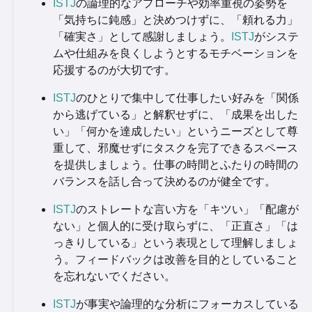
ISTJ
の論理的なアプローチや効率重視の姿勢を
「気持ちに鈍感」と決めつけずに、「頼れる力」
「確実さ」として感謝しましょう。
ISTJ
がシステ
ムや仕組みを良くしようとするモチベーションを
応援するのが大切です。
ISTJ
のひとりで集中して仕事したい好みを「関係
から逃げている」と解釈せずに、「成果を出した
い」「何かを達成したい」というニーズとして尊
重して、邪魔せずにタスクを完了できるスペース
を提供しましょう。仕事の時間とふたりの時間の
バランスを話し合って決めるのが健全です。
ISTJ
のストレートな言い方を「キツい」「配慮が
ない」と個人的に受け取らずに、「正直さ」「は
っきりしている」という表現として理解しましょ
う。フィードバックは改善を目的としていること
を忘れないでください。
ISTJ
が事実や論理的な分析にフォーカスしている