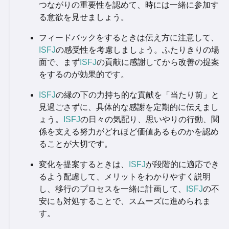
つながりの重要性を認めて、時には一緒に参加す
る意欲を見せましょう。
フィードバックをするときは伝え方に注意して、
ISFJ
の感受性を考慮しましょう。ふたりきりの場
面で、まず
ISFJ
の貢献に感謝してから改善の提案
をするのが効果的です。
ISFJ
の縁の下の力持ち的な貢献を「当たり前」と
見過ごさずに、具体的な感謝を定期的に伝えまし
ょう。
ISFJ
の日々の気配り、思いやりの行動、関
係を支える努力がどれほど価値あるものかを認め
ることが大切です。
変化を提案するときは、
ISFJ
が段階的に適応でき
るよう配慮して、メリットをわかりやすく説明
し、移行のプロセスを一緒に計画して、
ISFJ
の不
安にも対処することで、スムーズに進められま
す。