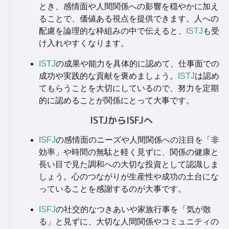
とき、感情面や人間関係への影響を穏やかに加え
ることで、価値ある視点を提供できます。人への
配慮を論理的な枠組みの中で伝えると、
ISTJ
も受
け入れやすくなります。
ISTJ
の成果や能力を具体的に認めて、仕事面での
成功や実践的な貢献を褒めましょう。
ISTJ
は認め
てもらうことを大切にしているので、努力を定期
的に認めることが関係にとって大事です。
ISTJからISFJへ
ISFJ
の感情面のニーズや人間関係への注目を「非
効率」や時間の無駄と軽く見ずに、関係の健康と
長い目で見た調和への大切な投資として認識しま
しょう。心のつながりが生産性や成功の土台にな
っていることを感謝するのが大事です。
ISFJ
の社交的なつきあいや家族行事を「気が散
る」と見ずに、大切な人間関係やコミュニティの