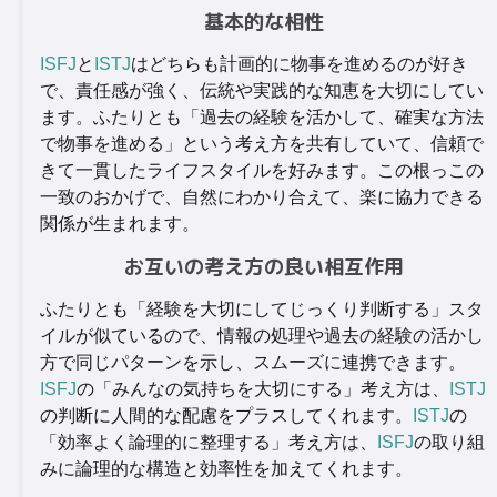
基本的な相性
ISFJ
と
ISTJ
はどちらも計画的に物事を進めるのが好き
で、責任感が強く、伝統や実践的な知恵を大切にしてい
ます。ふたりとも「過去の経験を活かして、確実な方法
で物事を進める」という考え方を共有していて、信頼で
きて一貫したライフスタイルを好みます。この根っこの
一致のおかげで、自然にわかり合えて、楽に協力できる
関係が生まれます。
お互いの考え方の良い相互作用
ふたりとも「経験を大切にしてじっくり判断する」スタ
イルが似ているので、情報の処理や過去の経験の活かし
方で同じパターンを示し、スムーズに連携できます。
ISFJ
の「みんなの気持ちを大切にする」考え方は、
ISTJ
の判断に人間的な配慮をプラスしてくれます。
ISTJ
の
「効率よく論理的に整理する」考え方は、
ISFJ
の取り組
みに論理的な構造と効率性を加えてくれます。