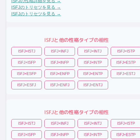
ISFJ
の性格詳細を見る →
ISFJ
のトリセツを見る →
ISFJ
のトリセツを見る →
ISFJ
と他の性格タイプの相性
ISFJ
×
ISTJ
ISFJ
×
INFJ
ISFJ
×
INTJ
ISFJ
×
ISTP
ISFJ
×
ISFP
ISFJ
×
INFP
ISFJ
×
INTP
ISFJ
×
ESTP
ISFJ
×
ESFP
ISFJ
×
ENFP
ISFJ
×
ENTP
ISFJ
×
ESTJ
ISFJ
×
ESFJ
ISFJ
×
ENFJ
ISFJ
×
ENTJ
ISFJ
と他の性格タイプの相性
ISFJ
×
ISTJ
ISFJ
×
INFJ
ISFJ
×
INTJ
ISFJ
×
ISTP
ISFJ
×
ISFP
ISFJ
×
INFP
ISFJ
×
INTP
ISFJ
×
ESTP