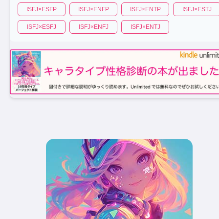
ISFJ
×
ESFP
ISFJ
×
ENFP
ISFJ
×
ENTP
ISFJ
×
ESTJ
ISFJ
×
ESFJ
ISFJ
×
ENFJ
ISFJ
×
ENTJ