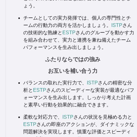
ょう。
チームとしての実力発揮では、個人の専門性とチ
ームの行動力の両方を活かしましょう。
ISTP
さん
の技術的な熟練と
ESTP
さんのグループを動かす力
を組み合わせて、実力と連携を兼ね備えたチーム
パフォーマンスを生み出しましょう。
ふたりならではの強み
お互いを補い合う力
バランスの取れた実行力で、
ISTP
さんの精密な分
析と
ESTP
さんのスピーディーな実装が最適なパフ
ォーマンスを生み出します。しっかり考えた計画
と素早い行動を効果的に融合できます。
柔軟な対応力で、
ISTP
さんの状況を見極める力と
ESTP
さんの即座のアクションが、ダイナミックな
問題解決を実現します。慎重な評価とスピーディ