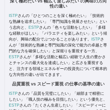
深く極めたい vs 幅広く楽しみたい の興味の方向
性の違い
ISTP
さんの「ひとつのことを深く極めたい」「技術的
な熟練を追求したい」「専門知識を発展させたい」とい
う志向と、
ESTP
さんの「色々な活動をしたい」「多様
な経験がほしい」「バラエティを楽しみたい」という傾
向が、興味の配分でぶつかることがあります。
ISTP
さ
んが「技術的な熟練と専門知識の深化で能力の卓越と専
門的な力を確保したい」と深堀りを重視する一方、
ESTP
さんが「多様な活動と幅広い経験で人生の豊かさ
とチャンスの最大化を達成したい」と広さを重視する
と、注力する領域とエネルギーの投資先について根本的
な方向性の違いが出てきます。
品質重視 vs スピード重視 の仕事の基準の違い
ISTP
さんの「品質を完璧にしたい」「細部まで精密に
したい」「職人技の極みを目指したい」という優先と、
ESTP
さんの「たくさん生産したい」「スピーディーに