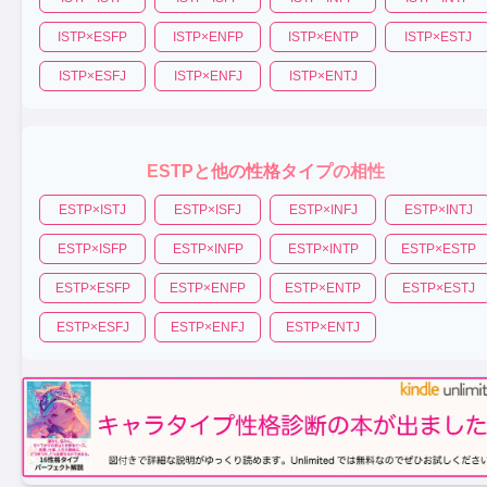
ISTP
×
ESFP
ISTP
×
ENFP
ISTP
×
ENTP
ISTP
×
ESTJ
ISTP
×
ESFJ
ISTP
×
ENFJ
ISTP
×
ENTJ
ESTP
と他の性格タイプの相性
ESTP
×
ISTJ
ESTP
×
ISFJ
ESTP
×
INFJ
ESTP
×
INTJ
ESTP
×
ISFP
ESTP
×
INFP
ESTP
×
INTP
ESTP
×
ESTP
ESTP
×
ESFP
ESTP
×
ENFP
ESTP
×
ENTP
ESTP
×
ESTJ
ESTP
×
ESFJ
ESTP
×
ENFJ
ESTP
×
ENTJ