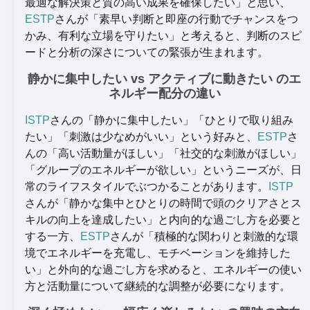
最適な解決策と質の高い成果を確保したい」と思い、
ESTP
さんが「素早い判断と即座の行動でチャンスをつ
かみ、有利な立場を守りたい」と考えると、判断のスピ
ードと分析の深さについての緊張が生まれます。
静かに集中したい vs アクティブに動きたい のエ
ネルギー配分の違い
ISTP
さんの「静かに集中したい」「ひとりで取り組み
たい」「刺激は少なめがいい」という好みと、
ESTP
さ
んの「高い活動量がほしい」「社交的な刺激がほしい」
「グループのエネルギーが欲しい」というニーズが、日
常のライフスタイルでぶつかることがあります。
ISTP
さんが「静かな集中とひとりの時間で頭のクリアさとス
キルの向上を達成したい」と内向的な過ごし方を必要と
する一方、
ESTP
さんが「積極的な関わりと刺激的な環
境でエネルギーを充電し、モチベーションを維持した
い」と外向的な過ごし方を求めると、エネルギーの使い
方と活動量について継続的な調整が必要になります。