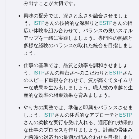
み出すことが大切です。
興味の配分では、深さと広さを融合させましょ
う。
ISTP
さんの技術的な深堀りと
ESTP
さんの幅
広い体験を組み合わせて、バランスの良いスキル
アップを一緒に実践しましょう。専門性の熟練と
多様な経験のバランスの取れた統合を目指しまし
ょう。
仕事の基準では、品質と効率を調和させましょ
う。
ISTP
さんの精密さへのこだわりと
ESTP
さん
のスピード重視を合わせて、質が高くてタイムリ
ーな成果を生み出しましょう。職人技の卓越と生
産的な効率の相乗効果を育みましょう。
やり方の調整では、準備と即興をバランスさせま
しょう。
ISTP
さんの体系的なアプローチと
ESTP
さんの柔軟な実行を受け入れる、適応的で効果的
な仕事のプロセスを作りましょう。計画の骨組み
と瞬時の対応力の最適な組み合わせを目指しまし