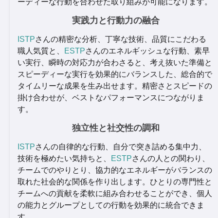
ーディーな行動を合わせた取り組みが可能になります。
実践力と行動力の融合
ISTP
さんの精密な分析、丁寧な技術、品質にこだわる
職人気質と、
ESTP
さんのエネルギッシュな行動、素早
い実行、瞬時の対応力が合わさると、考え抜いた準備と
スピーディーな実行を効果的にバランスした、総合的で
タイムリーな成果を生み出せます。精密さとスピードの
掛け合わせが、ベストなパフォーマンスにつながりま
す。
独立性と社交性の調和
ISTP
さんの自律的な行動、自分で突き詰める集中力、
技術を極めたい気持ちと、
ESTP
さんの人との関わり、
チームでのやりとり、協力的なエネルギーがバランスの
取れた社会的な関係を作り出します。ひとりの専門性と
チームへの貢献を柔軟に組み合わせることができ、個人
の能力とグループとしての行動を効果的に統合できま
す。