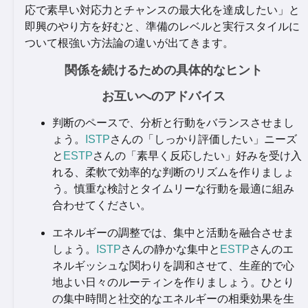
応で素早い対応力とチャンスの最大化を達成したい」と
即興のやり方を好むと、準備のレベルと実行スタイルに
ついて根強い方法論の違いが出てきます。
関係を続けるための具体的なヒント
お互いへのアドバイス
判断のペースで、分析と行動をバランスさせまし
ょう。
ISTP
さんの「しっかり評価したい」ニーズ
と
ESTP
さんの「素早く反応したい」好みを受け入
れる、柔軟で効率的な判断のリズムを作りましょ
う。慎重な検討とタイムリーな行動を最適に組み
合わせてください。
エネルギーの調整では、集中と活動を融合させま
しょう。
ISTP
さんの静かな集中と
ESTP
さんのエ
ネルギッシュな関わりを調和させて、生産的で心
地よい日々のルーティンを作りましょう。ひとり
の集中時間と社交的なエネルギーの相乗効果を生