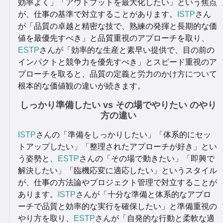
効率よく」「アウトプットを最大化したい」という焦点
が、仕事の基準で対立することがあります。
ISTP
さん
が「品質の卓越と精密な技で、熟練の発揮と長期的な価
値を最優先すべき」と品質重視のアプローチを取り、
ESTP
さんが「効率的な生産と素早い提供で、目の前の
インパクトと競争力を優先すべき」とスピード重視のア
プローチを取ると、品質の定義と労力のかけ方について
根本的な価値観の違いが続きます。
しっかり準備したい vs その場でやりたい のやり
方の違い
ISTP
さんの「準備をしっかりしたい」「体系的にセッ
トアップしたい」「整理されたアプローチが好き」とい
う姿勢と、
ESTP
さんの「その場で動きたい」「即興で
解決したい」「臨機応変に適応したい」というスタイル
が、仕事の方法論やプロジェクト管理で対立することが
あります。
ISTP
さんが「十分な準備と体系的なアプロ
ーチで品質と効率的な実行を確保したい」と準備重視の
やり方を取り、
ESTP
さんが「自発的な行動と柔軟な適