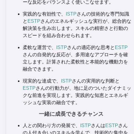
ーな反応をバランスよく使いこなせます。
実践的な有効性で、
ISTP
さんの技術的な専門知識
と
ESTP
さんのエネルギッシュな実行が、総合的な
解決策を生み出します。スキルの精密さと行動の
スピードを組み合わせられます。
柔軟な運営で、
ISTP
さんの適応的な思考と
ESTP
さんの自発的な反応が、多用途なアプローチを確
立します。計算された柔軟性と本能的な機動力を
融合できます。
現実的な達成で、
ISTP
さんの実用的な判断と
ESTP
さんの行動力が、地に足のついたダイナミッ
クな前進を実現します。実践的な知恵とエネルギ
ッシュな実装の融合です。
一緒に成長できるチャンス
人との関わり方の発展で、
ISTP
さんは
ESTP
さん
の人付き合いのスキルを学んで、技術的な集中を