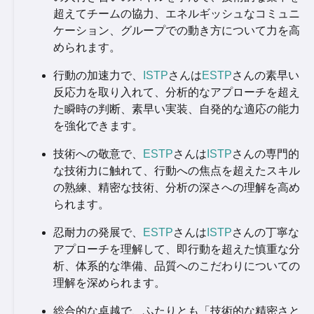
超えてチームの協力、エネルギッシュなコミュニ
ケーション、グループでの動き方について力を高
められます。
行動の加速力で、
ISTP
さんは
ESTP
さんの素早い
反応力を取り入れて、分析的なアプローチを超え
た瞬時の判断、素早い実装、自発的な適応の能力
を強化できます。
技術への敬意で、
ESTP
さんは
ISTP
さんの専門的
な技術力に触れて、行動への焦点を超えたスキル
の熟練、精密な技術、分析の深さへの理解を高め
られます。
忍耐力の発展で、
ESTP
さんは
ISTP
さんの丁寧な
アプローチを理解して、即行動を超えた慎重な分
析、体系的な準備、品質へのこだわりについての
理解を深められます。
総合的な卓越で、ふたりとも「技術的な精密さと