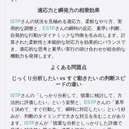
適応力と瞬発力の相乗効果
ISTP
さんの状況を見極める適応力、柔軟なやり方、実
用的な調整と、
ESTP
さんの瞬時の反応、素早い判断、
自発的な行動がダイナミックな均衡を生み出します。計
算された柔軟性と本能的な対応力を効果的にバランスで
き、適応的な思考と素早い実行の掛け合わせが総合的な
機動力を発揮します。
よくある問題点
じっくり分析したい vs すぐ動きたい の判断スピ
ードの違い
ISTP
さんの「しっかり分析して、慎重に検討して、方
法的に評価したい」という姿勢と、
ESTP
さんの「素早
く決めて、すぐ行動して、瞬時に対応したい」という好
みが、判断のタイミングで大きな対立を生むことがあり
ます。
ISTP
さんが「慎重な分析としっかりした評価で