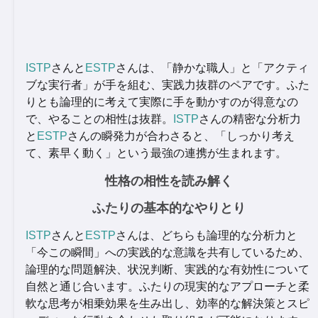
ISTP
さんと
ESTP
さんは、「静かな職人」と「アクティ
ブな実行者」が手を組む、実践力抜群のペアです。ふた
りとも論理的に考えて実際に手を動かすのが得意なの
で、やることの相性は抜群。
ISTP
さんの精密な分析力
と
ESTP
さんの瞬発力が合わさると、「しっかり考え
て、素早く動く」という最強の連携が生まれます。
性格の相性を読み解く
ふたりの基本的なやりとり
ISTP
さんと
ESTP
さんは、どちらも論理的な分析力と
「今この瞬間」への実践的な意識を共有しているため、
論理的な問題解決、状況判断、実践的な有効性について
自然と通じ合います。ふたりの現実的なアプローチと柔
軟な思考が相乗効果を生み出し、効率的な解決策とスピ