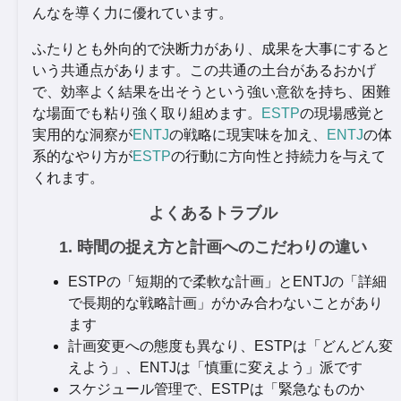
んなを導く力に優れています。
ふたりとも外向的で決断力があり、成果を大事にすると
いう共通点があります。この共通の土台があるおかげ
で、効率よく結果を出そうという強い意欲を持ち、困難
な場面でも粘り強く取り組めます。
ESTP
の現場感覚と
実用的な洞察が
ENTJ
の戦略に現実味を加え、
ENTJ
の体
系的なやり方が
ESTP
の行動に方向性と持続力を与えて
くれます。
よくあるトラブル
1. 時間の捉え方と計画へのこだわりの違い
ESTPの「短期的で柔軟な計画」とENTJの「詳細
で長期的な戦略計画」がかみ合わないことがあり
ます
計画変更への態度も異なり、ESTPは「どんどん変
えよう」、ENTJは「慎重に変えよう」派です
スケジュール管理で、ESTPは「緊急なものか