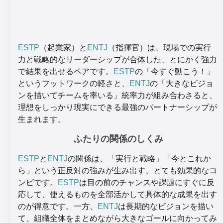
ESTP
（起業家）と
ENTJ
（指揮官）は、現場での実行
力と戦略的なリーダーシップが合体した、とにかく強力
で結果を出せるペアです。
ESTP
の「今すぐ動こう！」
というフットワークの軽さと、
ENTJ
の「大きなビジョ
ンを描いてチームを率いる」統率力が組み合わさると、
理想をしっかり現実にできる最強のパートナーシップが
生まれます。
ふたりの関係のしくみ
ESTP
と
ENTJ
の関係は、「実行と戦略」「今とこれか
ら」という正反対の強みが生み出す、とても効果的なコ
ンビです。
ESTP
は目の前のチャンスや課題にすぐに反
応して、使えるものを全部活かして具体的な成果を出す
のが得意です。一方、
ENTJ
は長期的なビジョンを描い
て、組織全体をまとめながら大きなゴールに向かってみ