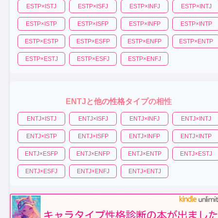
ESTP
×
ISTJ
ESTP
×
ISFJ
ESTP
×
INFJ
ESTP
×
INTJ
ESTP
×
ISTP
ESTP
×
ISFP
ESTP
×
INFP
ESTP
×
INTP
ESTP
×
ESTP
ESTP
×
ESFP
ESTP
×
ENFP
ESTP
×
ENTP
ESTP
×
ESTJ
ESTP
×
ESFJ
ESTP
×
ENFJ
ENTJ
と他の性格タイプの相性
ENTJ
×
ISTJ
ENTJ
×
ISFJ
ENTJ
×
INFJ
ENTJ
×
INTJ
ENTJ
×
ISTP
ENTJ
×
ISFP
ENTJ
×
INFP
ENTJ
×
INTP
ENTJ
×
ESFP
ENTJ
×
ENFP
ENTJ
×
ENTP
ENTJ
×
ESTJ
ENTJ
×
ESFJ
ENTJ
×
ENFJ
ENTJ
×
ENTJ