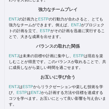
強力なチームプレイ
ENTJ
の計画力と
ESTP
の行動力が合わさると、とても
強力なチームができます。例えば、
ENTJ
がプロジェク
トの計画を立て、
ESTP
がその計画を迅速に実行するこ
とで、大きな成果を出せます。
バランスの取れた関係
ENTJ
は未来の目標や計画に集中し、
ESTP
は現在を楽
しむことが得意です。このバランスが取れることで、共
に成長しながら楽しい時間を過ごせます。
お互いに学び合う
ENTJ
は
ESTP
からリラクゼーションや楽しむ技術を学
び、
ESTP
は
ENTJ
から計画する方法や目標を達成する
コツを学べます。お互いにとって良い影響を与え合いま
す。