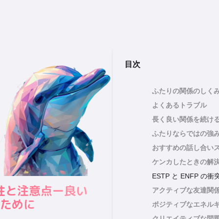
目次
ふたりの関係のしく
よくあるトラブル
長く良い関係を続け
ふたりならではの強
おすすめの話し合い
ケンカしたときの解
ESTP と ENFP の
の相性と注意点ー良い
アクティブな友達関
つために
ポジティブなエネル
クリエイティブな問