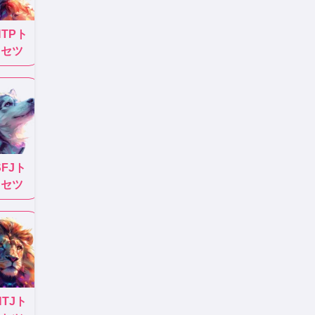
NTP
ト
リセツ
SFJ
ト
リセツ
NTJ
ト