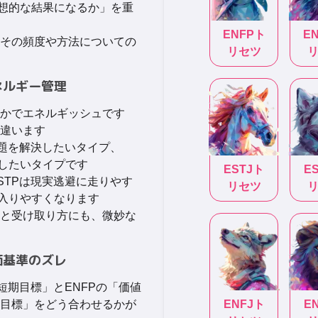
理想的な結果になるか」を重
ENFP
ト
E
その頻度や方法についての
リセツ
エネルギー管理
かでエネルギッシュです
違います
問題を解決したいタイプ、
決したいタイプです
ESTJ
ト
E
STPは現実逃避に走りやす
リセツ
に入りやすくなります
と受け取り方にも、微妙な
評価基準のズレ
短期目標」とENFPの「価値
目標」をどう合わせるかが
ENFJ
ト
E