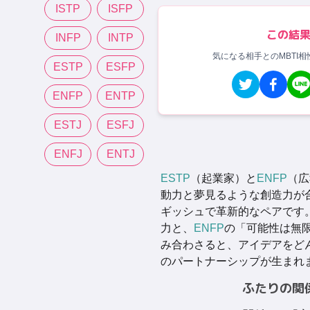
ISTP
ISFP
この結
INFP
INTP
気になる相手とのMBTI
ESTP
ESFP
ENFP
ENTP
ESTJ
ESFJ
ENFJ
ENTJ
ESTP
（起業家）と
ENFP
（広
動力と夢見るような創造力が
ギッシュで革新的なペアです
力と、
ENFP
の「可能性は無
み合わさると、アイデアをど
のパートナーシップが生まれ
ふたりの関