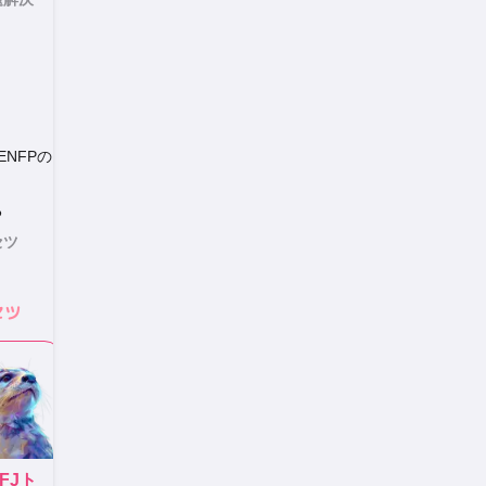
ENFPの
る
セツ
セツ
SFJ
ト