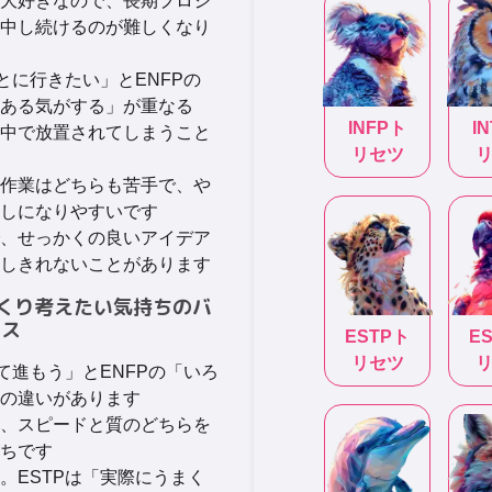
大好きなので、長期プロジ
中し続けるのが難しくなり
とに行きたい」とENFPの
ある気がする」が重なる
INFP
ト
I
中で放置されてしまうこと
リセツ
作業はどちらも苦手で、や
しになりやすいです
、せっかくの良いアイデア
しきれないことがあります
っくり考えたい気持ちのバ
ンス
ESTP
ト
E
リセツ
て進もう」とENFPの「いろ
の違いがあります
、スピードと質のどちらを
ちです
。ESTPは「実際にうまく