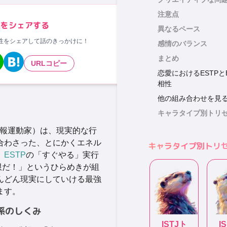
注意点
果をシェアする
異なるペース
相性をシェアして話のきっかけに！
感情のバランス
まとめ
URLコピー
恋愛におけるESTPと
相性
他の組み合わせを見
キャラタイプ別トリ
報運動家）は、現実的な行
合わさった、とにかくエネル
キャラタイプ別トリ
。
ESTP
の「すぐやる」実行
限だ！」というひらめきが組
んどん現実にしていける最強
ます。
係のしくみ
ISTJ
ト
I