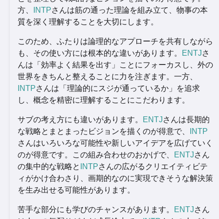
方、
INTP
さんは筋の通った理論を組み立て、物事の本
質を深く理解することを大切にします。
このため、ふたりは論理的なアプローチを共有しながら
も、その使い方には根本的な違いがあります。
ENTJ
さ
んは「効率よく結果を出す」ことにフォーカスし、外の
世界をきちんと整えることに力を注ぎます。一方、
INTP
さんは「理論的にスジが通っているか」を追求
し、概念を精密に理解することにこだわります。
サブの考え方にも違いがあります。
ENTJ
さんは長期的
な戦略とまとまったビジョンを描くのが得意で、
INTP
さんはいろいろな可能性や新しいアイデアを広げていく
のが得意です。この組み合わせのおかげで、
ENTJ
さん
の集中的な戦略と
INTP
さんの広がるクリエイティビテ
ィがかけ合わさり、画期的なのに実現できそうな解決策
を生み出せる可能性があります。
苦手な部分にも学びのチャンスがあります。
ENTJ
さん