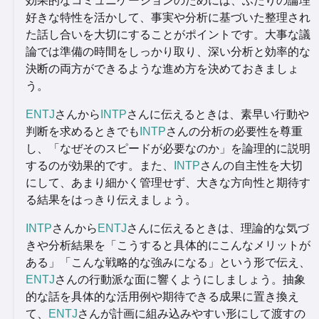
効果的なコミュニケーションのためには、ふたりの論理
好きな特性を活かして、事実や分析に基づいた整理され
た話し合いを大切にすることがポイントです。大事な議
論では準備の時間をしっかり取り、深い分析と効率的な
決断の両方ができるような進め方を決めておきましょ
う。
ENTJ
さんから
INTP
さんに伝えるときは、素早い行動や
判断を求めるときでも
INTP
さんの分析の必要性を尊重
し、「なぜそのスピードが必要なのか」を論理的に説明
するのが効果的です。また、
INTP
さんの自主性を大切
にして、あまり細かく管理せず、大きな方向性と期待す
る結果をはっきり伝えましょう。
INTP
さんから
ENTJ
さんに伝えるときは、理論的な気づ
きや分析結果を「こうすると具体的にこんなメリットが
ある」「こんな戦略的な強みになる」という形で伝え、
ENTJ
さんの行動派な面に響くようにしましょう。抽象
的な話を具体的な活用例や期待できる成果に置き換え
て、
ENTJ
さんが計画に組み込みやすい形にして渡すの