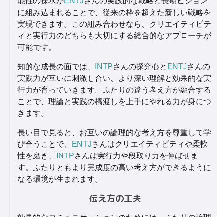
能性の探求が
ENTJ
さんの実践的な戦略と長期ビジョン
に組み込まれることで、従来の枠を超えた新しい戦略を
実現できます。この組み合わせなら、クリエイティビテ
ィと実行力のどちらも大切にする総合的なアプローチが
可能です。
知的な成長の面では、
INTP
さんの探究心と
ENTJ
さんの
実践力が互いに刺激し合い、より深い理解と効果的な実
行力が育っていきます。ふたりの違う考え方が融合する
ことで、理論と実践の橋渡しを上手にやれる力が身につ
きます。
長い目で見ると、お互いの論理的な考え方を尊重して学
び合うことで、
ENTJ
さんはクリエイティビティや柔軟
性を磨き、
INTP
さんは実行力や段取り力を伸ばせま
す。ふたりともより完成度の高い考え方ができるように
なる環境が生まれます。
伝え方の工夫