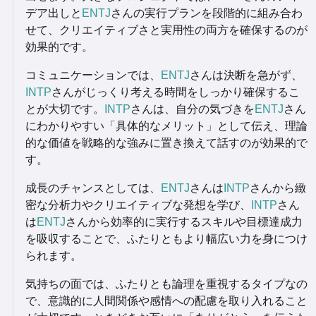
デア出しと
ENTJ
さんの実行プランを段階的に組み合わ
せて、クリエイティブさと実用性の両方を確保するのが
効果的です。
コミュニケーションでは、
ENTJ
さんは決断を急がず、
INTP
さんがじっくり考える時間をしっかり確保するこ
とが大切です。
INTP
さんは、自分の気づきを
ENTJ
さん
にわかりやすい「具体的なメリット」として伝え、理論
的な価値を戦略的な強みに置き換えて話すのが効果的で
す。
成長のチャンスとしては、
ENTJ
さんは
INTP
さんから緻
密な分析力やクリエイティブな発想を学び、
INTP
さん
は
ENTJ
さんから効率的に実行するスキルや目標達成力
を吸収することで、ふたりともより幅広い力を身につけ
られます。
気持ちの面では、ふたりとも論理を重視するタイプなの
で、意識的に人間関係や感情への配慮を取り入れること