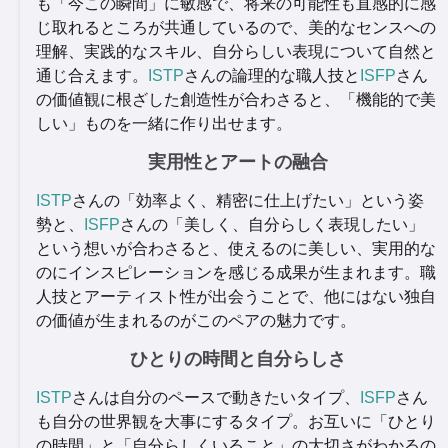
も「今この瞬間」に敏感で、将来の可能性も直感的に感
じ取れるところが共通しているので、美的なセンスへの
理解、実践的なスキル、自分らしい表現について自然と
通じ合えます。
ISTP
さんの論理的な職人技と
ISFP
さん
の価値観に根ざした創造性が合わさると、「機能的で美
しい」ものを一緒に作り出せます。
実用性とアートの融合
ISTP
さんの「効率よく、精密に仕上げたい」という姿
勢と、
ISFP
さんの「美しく、自分らしく表現したい」
という想いが合わさると、使えるのに美しい、実用的な
のにインスピレーションを感じる成果が生まれます。職
人技とアーティスト性が出会うことで、他にはない独自
の価値が生まれるのがこのペアの魅力です。
ひとりの時間と自分らしさ
ISTP
さんは自分のペースで動きたいタイプ、
ISFP
さん
も自分の世界観を大事にするタイプ。お互いに「ひとり
の時間」と「自分らしくいること」の大切さがわかるの