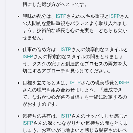
切にした選び方がベストです。
興味の配分は、
ISTP
さんのスキル重視と
ISFP
さん
の人間的な意味重視をバランスよく取り入れまし
ょう。技術的な成長も心の充実も、どちらも欠か
せません。
仕事の進め方は、
ISTP
さんの効率的なスタイルと
ISFP
さんの探索的なスタイルの間をとりましょ
う。タスクの完了と創造的なプロセスの両方を大
切にするアプローチを見つけてください。
目標を立てるときは、
ISTP
さんの現実感覚と
ISFP
さんの理想を組み合わせましょう。「達成でき
て、なおかつ心が躍る目標」を一緒に設定するの
がおすすめです。
気持ちの共有は、
ISTP
さんのサッパリした感じと
ISFP
さんの深くつながりたい気持ちの間をとりま
しょう。お互いが心地よいと感じる親密さのレベ