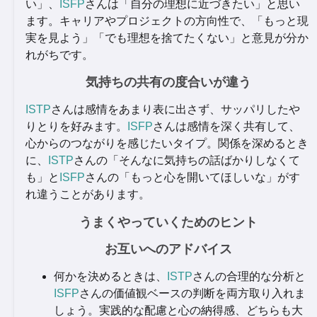
い」、
ISFP
さんは「自分の理想に近づきたい」と思い
ます。キャリアやプロジェクトの方向性で、「もっと現
実を見よう」「でも理想を捨てたくない」と意見が分か
れがちです。
気持ちの共有の度合いが違う
ISTP
さんは感情をあまり表に出さず、サッパリしたや
りとりを好みます。
ISFP
さんは感情を深く共有して、
心からのつながりを感じたいタイプ。関係を深めるとき
に、
ISTP
さんの「そんなに気持ちの話ばかりしなくて
も」と
ISFP
さんの「もっと心を開いてほしいな」がす
れ違うことがあります。
うまくやっていくためのヒント
お互いへのアドバイス
何かを決めるときは、
ISTP
さんの合理的な分析と
ISFP
さんの価値観ベースの判断を両方取り入れま
しょう。実践的な配慮と心の納得感、どちらも大