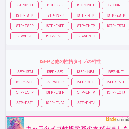
ISTP
×
ISTJ
ISTP
×
ISFJ
ISTP
×
INFJ
ISTP
×
INTJ
ISTP
×
ISTP
ISTP
×
INFP
ISTP
×
INTP
ISTP
×
ESTP
ISTP
×
ESFP
ISTP
×
ENFP
ISTP
×
ENTP
ISTP
×
ESTJ
ISTP
×
ESFJ
ISTP
×
ENFJ
ISTP
×
ENTJ
ISFP
と他の性格タイプの相性
ISFP
×
ISTJ
ISFP
×
ISFJ
ISFP
×
INFJ
ISFP
×
INTJ
ISFP
×
ISFP
ISFP
×
INFP
ISFP
×
INTP
ISFP
×
ESTP
ISFP
×
ESFP
ISFP
×
ENFP
ISFP
×
ENTP
ISFP
×
ESTJ
ISFP
×
ESFJ
ISFP
×
ENFJ
ISFP
×
ENTJ