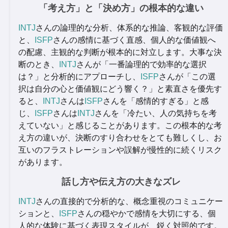
「考え方」と「決め方」の根本的な違い
INTJ
さんの論理的な分析、体系的な推論、客観的な評価
と、
ISFP
さんの感情に基づく直感、個人的な価値観へ
の配慮、主観的な判断が根本的に対立します。大事な決
断のとき、
INTJ
さんが「一番論理的で効率的な選択
は？」と分析的にアプローチし、
ISFP
さんが「この選
択は自分の心と価値観にどう響く？」と素直さを優先す
ると、
INTJ
さんは
ISFP
さんを「感情的すぎる」と感
じ、
ISFP
さんは
INTJ
さんを「冷たい、人の気持ちを考
えていない」と感じることがあります。この根本的な考
え方の違いが、決断のすり合わせをとても難しくし、お
互いのフラストレーションや誤解が慢性的に続くリスク
があります。
話し方や伝え方の大きなズレ
INTJ
さんの直接的で分析的な、概念重視のコミュニケー
ションと、
ISFP
さんの穏やかで感情を大切にする、個
人的な体験に基づく表現スタイルが、鋭く対照的です。