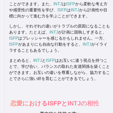
ことができます。また、
INTJ
は
ISFP
から柔軟な考え方
や感受性の重要性を学び、
ISFP
は
INTJ
から計画性や目
標に向かって進む力を学ぶことができます。
しかし、それぞれの違いがトラブルの原因になることも
あります。たとえば、
INTJ
が計画に固執しすぎると、
ISFP
はプレッシャーを感じるかもしれません。一方、
ISFP
があまりにも自由な行動をすると、
INTJ
がイライ
ラすることもあるでしょう。
まとめると、
INTJ
と
ISFP
はお互いに違う視点を持つこ
とで、学び合い、バランスの取れた友達関係を築くこと
ができます。お互いの違いを尊重しながら、協力するこ
とでさらに強い絆を育むことができるでしょう。
恋愛におけるISFPとINTJの相性