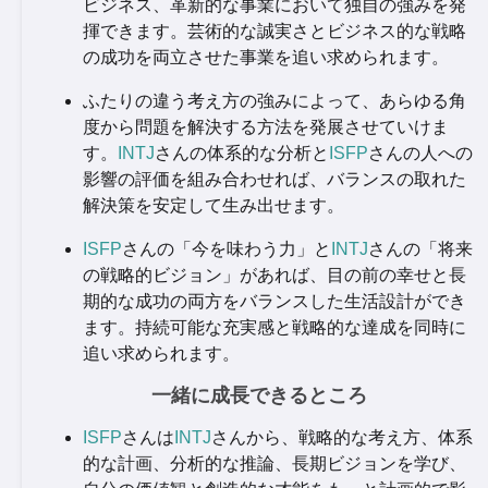
ビジネス、革新的な事業において独自の強みを発
揮できます。芸術的な誠実さとビジネス的な戦略
の成功を両立させた事業を追い求められます。
ふたりの違う考え方の強みによって、あらゆる角
度から問題を解決する方法を発展させていけま
す。
INTJ
さんの体系的な分析と
ISFP
さんの人への
影響の評価を組み合わせれば、バランスの取れた
解決策を安定して生み出せます。
ISFP
さんの「今を味わう力」と
INTJ
さんの「将来
の戦略的ビジョン」があれば、目の前の幸せと長
期的な成功の両方をバランスした生活設計ができ
ます。持続可能な充実感と戦略的な達成を同時に
追い求められます。
一緒に成長できるところ
ISFP
さんは
INTJ
さんから、戦略的な考え方、体系
的な計画、分析的な推論、長期ビジョンを学び、