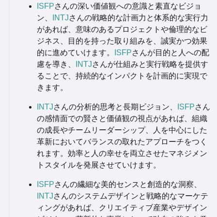
ISFP
さんの深い価値観への意識と素直なビジョ
ン、
INTJ
さんの戦略的な計画力と体系的な実行力
があれば、意味のあるプロジェクトや倫理的なビ
ジネス、目的を持った取り組みを、誠実かつ効果
的に進めていけます。
ISFP
さんが目的と人への配
慮を導き、
INTJ
さんが仕組みと実行戦略を提供す
ることで、持続的なインパクトを計画的に実現で
きます。
INTJ
さんの分析的思考と長期ビジョン、
ISFP
さん
の感情面での賢さと価値観の視点があれば、組織
の成長やチームリーダーシップ、人を中心にした
革新においてバランスの取れたアプローチをつく
れます。効率と人の幸せを両立させたマネジメン
トスタイルを発展させていけます。
ISFP
さんの繊細な美的センスと創造的な洞察、
INTJ
さんのシステムデザインと戦略的なマーケテ
ィングがあれば、クリエイティブ産業やデザイン