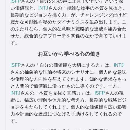
ISFP
さんの「自分の心の声に正直でいたい」という深
い価値観と、
INTJ
さんの「複雑な物事の本質を見抜き、
長期的なビジョンを描く力」が、チャレンジングだけど
豊かな可能性を秘めたダイナミクスを生み出します。こ
のふたりなら、個人的な意味と戦略的な達成を組み合わ
せた、総合的なアプローチを関係のなかで育てていけま
す。
お互いから学べる心の働き
ISFP
さんの「自分の価値観を大切にする力」は、
INTJ
さんの抽象的な理論や将来のシナリオに、個人的な意味
や倫理的な方向性を与えてくれます。知的な追求をもっ
と人間的で価値観に沿ったものに導くのです。一方、
INTJ
さんの「本質を見抜く直感力」は、
ISFP
さんの視
野に、幅広い理解や体系的な考え方、長期的な戦略ビジ
ョンをもたらしてくれます。個人的な価値観を広い影響
力や計画的な達成につなげる手助けをしてくれるので
す。