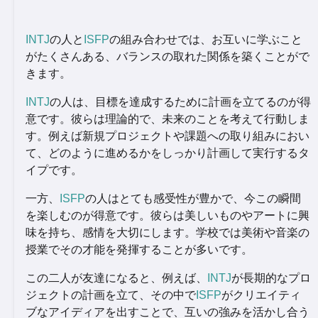
INTJ
の人と
ISFP
の組み合わせでは、お互いに学ぶこと
がたくさんある、バランスの取れた関係を築くことがで
きます。
INTJ
の人は、目標を達成するために計画を立てるのが得
意です。彼らは理論的で、未来のことを考えて行動しま
す。例えば新規プロジェクトや課題への取り組みにおい
て、どのように進めるかをしっかり計画して実行するタ
イプです。
一方、
ISFP
の人はとても感受性が豊かで、今この瞬間
を楽しむのが得意です。彼らは美しいものやアートに興
味を持ち、感情を大切にします。学校では美術や音楽の
授業でその才能を発揮することが多いです。
この二人が友達になると、例えば、
INTJ
が長期的なプロ
ジェクトの計画を立て、その中で
ISFP
がクリエイティ
ブなアイディアを出すことで、互いの強みを活かし合う