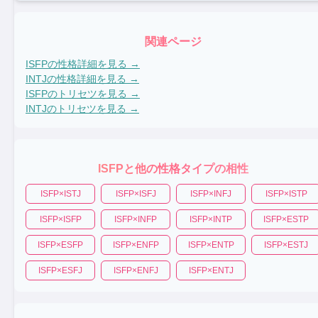
関連ページ
ISFP
の性格詳細を見る →
INTJ
の性格詳細を見る →
ISFP
のトリセツを見る →
INTJ
のトリセツを見る →
ISFP
と他の性格タイプの相性
ISFP
×
ISTJ
ISFP
×
ISFJ
ISFP
×
INFJ
ISFP
×
ISTP
ISFP
×
ISFP
ISFP
×
INFP
ISFP
×
INTP
ISFP
×
ESTP
ISFP
×
ESFP
ISFP
×
ENFP
ISFP
×
ENTP
ISFP
×
ESTJ
ISFP
×
ESFJ
ISFP
×
ENFJ
ISFP
×
ENTJ