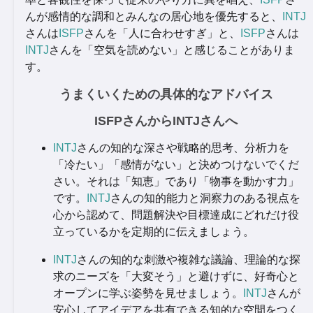
んが感情的な調和とみんなの居心地を優先すると、
INTJ
さんは
ISFP
さんを「人に合わせすぎ」と、
ISFP
さんは
INTJ
さんを「空気を読めない」と感じることがありま
す。
うまくいくための具体的なアドバイス
ISFPさんからINTJさんへ
INTJ
さんの知的な深さや戦略的思考、分析力を
「冷たい」「感情がない」と決めつけないでくだ
さい。それは「知恵」であり「物事を動かす力」
です。
INTJ
さんの知的能力と洞察力のある視点を
心から認めて、問題解決や目標達成にどれだけ役
立っているかを定期的に伝えましょう。
INTJ
さんの知的な刺激や複雑な議論、理論的な探
求のニーズを「大変そう」と避けずに、好奇心と
オープンに学ぶ姿勢を見せましょう。
INTJ
さんが
安心してアイデアを共有できる知的な空間をつく