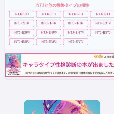
INTJ
と他の性格タイプの相性
INTJ
×
ISTJ
INTJ
×
ISFJ
INTJ
×
INFJ
INTJ
×
INTJ
INTJ
×
ISTP
INTJ
×
INFP
INTJ
×
INTP
INTJ
×
ESTP
INTJ
×
ESFP
INTJ
×
ENFP
INTJ
×
ENTP
INTJ
×
ESTJ
INTJ
×
ESFJ
INTJ
×
ENFJ
INTJ
×
ENTJ