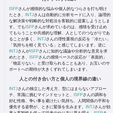
ISFP
さんが感情的な悩みや個人的なつらさを打ち明け
たとき、
INTJ
さんは自動的に分析モードに入り、論理的
な解決策や戦略的な対処法を客観的に提案しようとしま
す。でも
ISFP
さんが求めているのは、感情を受け止め
てもらうことや共感的な理解、人としてのつながりであ
ることが多く、
INTJ
さんの理性重視の反応を「冷たい」
「気持ちを軽く見ている」と感じてしまいます。逆に
INTJ
さんが
ISFP
さんに知的な議論や分析的な意見を求
めたとき、
ISFP
さんの感情ベースの反応が「表面的」
「物足りない」と受け取られることもあり、お互いのサ
ポートへの期待が大きくずれてしまいます。
人との付き合い方と個人の境界線の違い
INTJ
さんの独立した考え方、型にはまらないアプロー
チ、常識に挑むマインドセットと、
ISFP
さんの調和を
好む性格、争い事を避けたい気持ち、人間関係の平和を
優先する姿勢が、ときに緊張を生みます。
INTJ
さんが効
率と客観性を保って従来のやり方に異を唱え、
ISFP
さ