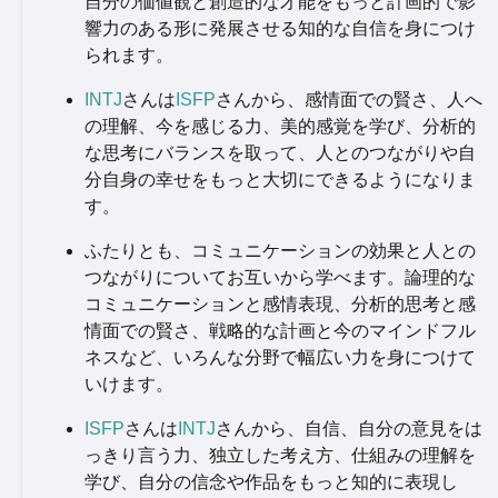
自分の価値観と創造的な才能をもっと計画的で影
響力のある形に発展させる知的な自信を身につけ
られます。
INTJ
さんは
ISFP
さんから、感情面での賢さ、人へ
の理解、今を感じる力、美的感覚を学び、分析的
な思考にバランスを取って、人とのつながりや自
分自身の幸せをもっと大切にできるようになりま
す。
ふたりとも、コミュニケーションの効果と人との
つながりについてお互いから学べます。論理的な
コミュニケーションと感情表現、分析的思考と感
情面での賢さ、戦略的な計画と今のマインドフル
ネスなど、いろんな分野で幅広い力を身につけて
いけます。
ISFP
さんは
INTJ
さんから、自信、自分の意見をは
っきり言う力、独立した考え方、仕組みの理解を
学び、自分の信念や作品をもっと知的に表現し