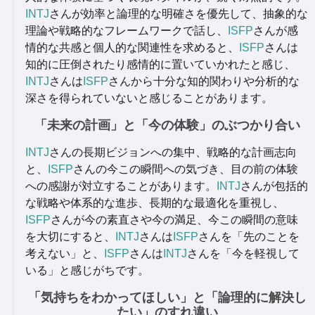
INTJ
さんが効率と論理的な明確さを優先して、抽象的な
理論や戦略的なフレームワークで話し、
ISFP
さんが感
情的な共感と個人的な関連性を求めると、
ISFP
さんは
知的に圧倒されたり感情的に置いていかれたと感じ、
INTJ
さんは
ISFP
さんから十分な知的関わりや分析的な
深さを得られていないと感じることがあります。
「未来の計画」と「今の体験」のぶつかり合い
INTJ
さんの長期ビジョンへの集中、戦略的な計画志向
と、
ISFP
さんの今この瞬間への気づき、目の前の体験
への感謝が対立することがあります。
INTJ
さんが包括的
な戦略や体系的な進歩、長期的な最適化を重視し、
ISFP
さんが今の素直さや今の満足、今この瞬間の意味
を大切にすると、
INTJ
さんは
ISFP
さんを「先のことを
考えない」と、
ISFP
さんは
INTJ
さんを「今を軽視して
いる」と感じがちです。
「気持ちをわかってほしい」と「論理的に解決し
たい」のすれ違い