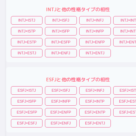
INTJ
と他の性格タイプの相性
INTJ
×
ISTJ
INTJ
×
ISFJ
INTJ
×
INFJ
INTJ
×
INT
INTJ
×
ISTP
INTJ
×
ISFP
INTJ
×
INFP
INTJ
×
INT
INTJ
×
ESTP
INTJ
×
ESFP
INTJ
×
ENFP
INTJ
×
EN
INTJ
×
ESTJ
INTJ
×
ENFJ
INTJ
×
ENTJ
ESFJ
と他の性格タイプの相性
ESFJ
×
ISTJ
ESFJ
×
ISFJ
ESFJ
×
INFJ
ESFJ
×
IS
ESFJ
×
ISFP
ESFJ
×
INFP
ESFJ
×
INTP
ESFJ
×
ES
ESFJ
×
ESFP
ESFJ
×
ENFP
ESFJ
×
ENTP
ESFJ
×
ES
ESFJ
×
ESFJ
ESFJ
×
ENFJ
ESFJ
×
ENTJ