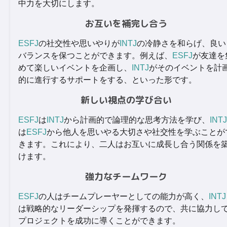
中力を大切にします。
お互いを補完し合う
ESFJ
の社交性や思いやりが
INTJ
の冷静さを和らげ、良い
バランスを保つことができます。例えば、
ESFJ
が友達を
めて楽しいイベントを企画し、
INTJ
がそのイベントを計
的に進行するサポートをする、といった形です。
新しい視点の学び合い
ESFJ
は
INTJ
から計画的で論理的な思考方法を学び、
INTJ
は
ESFJ
から他人を思いやる大切さや社交性を学ぶことが
きます。これにより、二人はお互いに成長し合う関係を
けます。
強力なチームワーク
ESFJ
の人はチームプレーヤーとしての能力が高く、
INTJ
は戦略的なリーダーシップを発揮するので、共に協力し
プロジェクトを成功に導くことができます。