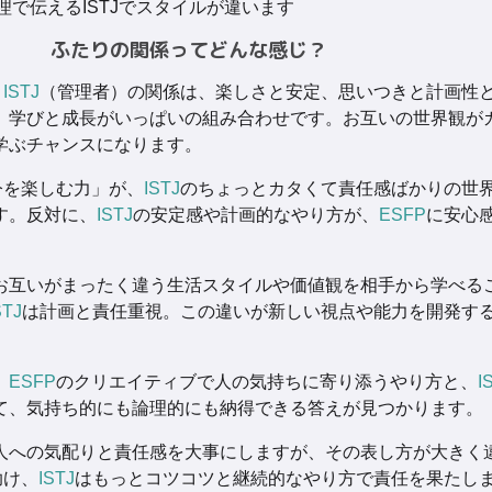
理で伝えるISTJでスタイルが違います
ふたりの関係ってどんな感じ？
と
ISTJ
（管理者）の関係は、楽しさと安定、思いつきと計画性
、学びと成長がいっぱいの組み合わせです。お互いの世界観が
学ぶチャンスになります。
今を楽しむ力」が、
ISTJ
のちょっとカタくて責任感ばかりの世
す。反対に、
ISTJ
の安定感や計画的なやり方が、
ESFP
に安心
お互いがまったく違う生活スタイルや価値観を相手から学べる
STJ
は計画と責任重視。この違いが新しい視点や能力を開発す
、
ESFP
のクリエイティブで人の気持ちに寄り添うやり方と、
I
て、気持ち的にも論理的にも納得できる答えが見つかります。
人への気配りと責任感を大事にしますが、その表し方が大きく
助け、
ISTJ
はもっとコツコツと継続的なやり方で責任を果たし