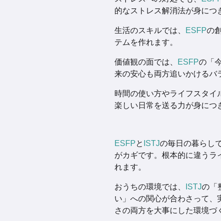
的なストレス解消法が身につ
生活のスキルでは、
ESFP
の
テムを作れます。
価値観の面では、
ESFP
の「
来の安心も両方追いかけるバ
時間の使い方やライフスタイ
楽しい日常を送る力が身につ
ESFP
と
ISTJ
の毎日の暮らし
がカギです。根本的に違うラ
れます。
おうちの環境では、
ISTJ
の「
い」への関心が合わさって、
さの両方を大事にした環境づ