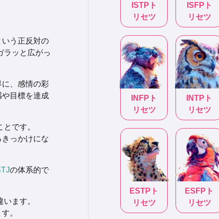
ISTP
ト
ISFP
ト
リセツ
リセツ
という正反対の
ガラッと広がっ
界に、感情の彩
感や目標を達成
INFP
ト
INTP
ト
リセツ
リセツ
ことです。
るきっかけにな
STJ
の体系的で
ESTP
ト
ESFP
ト
違います。
リセツ
リセツ
ます。