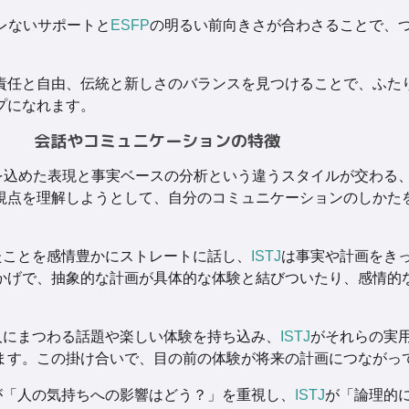
レないサポートと
ESFP
の明るい前向きさが合わさることで、
責任と自由、伝統と新しさのバランスを見つけることで、ふた
プになれます。
会話やコミュニケーションの特徴
を込めた表現と事実ベースの分析という違うスタイルが交わる
視点を理解しようとして、自分のコミュニケーションのしかた
たことを感情豊かにストレートに話し、
ISTJ
は事実や計画をき
かげで、抽象的な計画が具体的な体験と結びついたり、感情的
人にまつわる話題や楽しい体験を持ち込み、
ISTJ
がそれらの実
ます。この掛け合いで、目の前の体験が将来の計画につながっ
が「人の気持ちへの影響はどう？」を重視し、
ISTJ
が「論理的