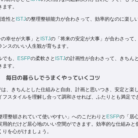
きます。
創造性と
ISTJ
の整理整頓能力が合わさって、効率的なのに楽し
今の幸せが大事」と
ISTJ
の「将来の安定が大事」が合わさって
ランスのいい人生観が育ちます。
ルでも、
ESFP
の柔軟さと
ISTJ
の計画性が合わさって、きちん
きます。
毎日の暮らしでうまくやっていくコツ
では、きちんとした仕組みと自由、計画と思いつき、安定と楽
イフスタイルを理解し合って調和させれば、ふたりとも満足で
整理整頓されていて使いやすい」へのこだわりと
ESFP
の「居
実用的だけど居心地のいい空間ができます。効率的な仕組みと
くりを心がけましょう。