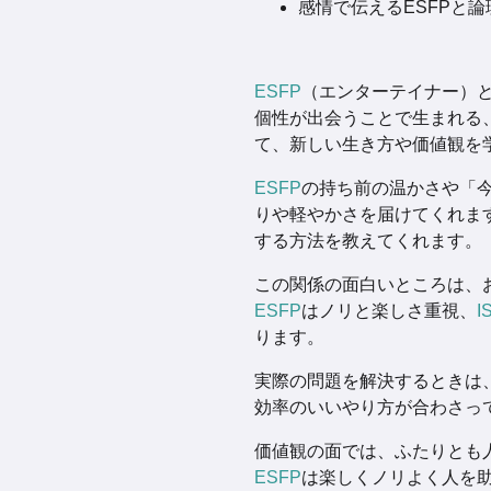
感情で伝えるESFPと論
ESFP
（エンターテイナー）
個性が出会うことで生まれる
て、新しい生き方や価値観を
ESFP
の持ち前の温かさや「
りや軽やかさを届けてくれま
する方法を教えてくれます。
この関係の面白いところは、
ESFP
はノリと楽しさ重視、
I
ります。
実際の問題を解決するときは
効率のいいやり方が合わさっ
価値観の面では、ふたりとも
ESFP
は楽しくノリよく人を