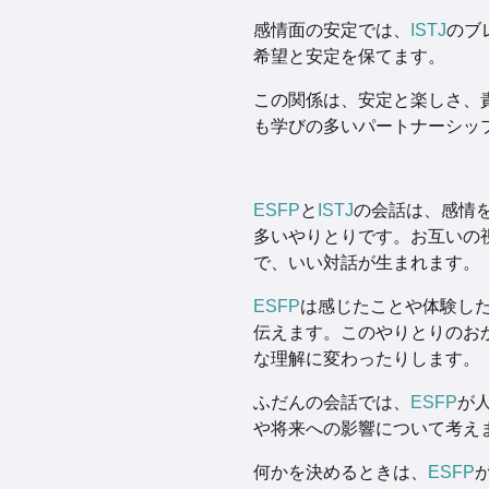
感情面の安定では、
ISTJ
のブ
希望と安定を保てます。
この関係は、安定と楽しさ、
も学びの多いパートナーシッ
ESFP
と
ISTJ
の会話は、感情
多いやりとりです。お互いの
で、いい対話が生まれます。
ESFP
は感じたことや体験し
伝えます。このやりとりのお
な理解に変わったりします。
ふだんの会話では、
ESFP
が
や将来への影響について考え
何かを決めるときは、
ESFP