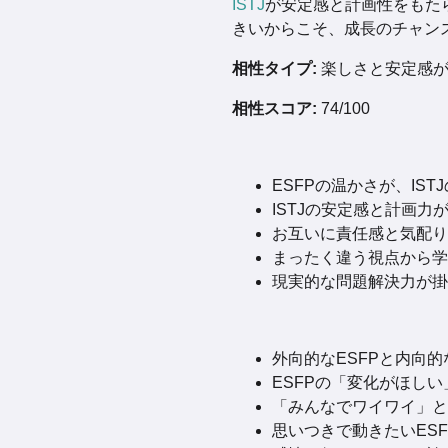
ISTJ
が安定感と計画性をもた
きいからこそ、成長のチャン
相性タイプ:
楽しさと安定感が
相性スコア:
74/100
ESFPの温かさが、IS
ISTJの安定感と計画
お互いに責任感と気配り
まったく違う視点から学
現実的な問題解決力が掛
外向的なESFPと内向的
ESFPの「変化がほしい
「みんなでワイワイ」と
思いつきで動きたいESF