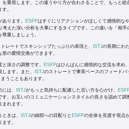
」を重視します。この違うやり方が合わさることで、もっと総
ます。
があります。
ESFP
はすぐにリアクションがほしくて感情的な
り考えた深い分析を大事にするタイプです。この違いを「相手
を尊重しましょう。
ストレートでスキンシップたっぷりの表現と、
ISTJ
の長期にわ
な形の愛情交換ができます。
度と深さの調整です。
ESFP
はひんぱんに感情的な交流を求め
視します。また、
ISTJ
のストレートで事実ベースのフィードバ
しまうこともあります。
めには、
ISTJ
がもっと気持ちに配慮した言い方を心がけ、
ESF
です。お互いのコミュニケーションスタイルの良さを認めて調
生まれます。
うときは、
ISTJ
の細部への目配りと
ESFP
の全体を見渡す視点
ります。