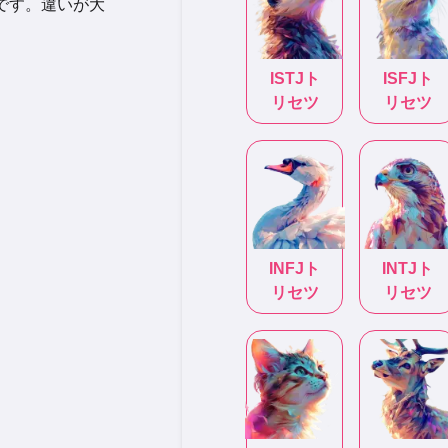
です。違いが大
ISTJ
ト
ISFJ
ト
リセツ
リセツ
INFJ
ト
INTJ
ト
リセツ
リセツ