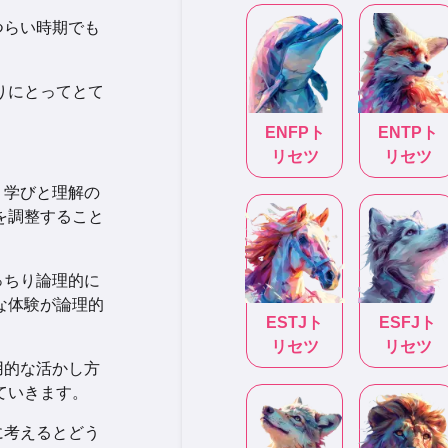
つらい時期でも
りにとってとて
ENFP
ト
ENTP
ト
リセツ
リセツ
、学びと理解の
を調整すること
っちり論理的に
な体験が論理的
ESTJ
ト
ESFJ
ト
リセツ
リセツ
用的な活かし方
ていきます。
に考えるとどう