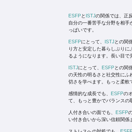
ESFP
と
ISTJ
の関係では、正
自分の一番苦手な分野を相手
っぱいです。
ESFP
にとって、
ISTJ
との関
り方と安定した暮らしぶりに
るようになります。長い目で
ISTJ
にとって、
ESFP
との関
の天性の明るさと社交性にふ
切さを学べます。もっと柔軟
感情的な成長でも、
ESFP
の
て、もっと豊かでバランスの
人付き合いの面でも、
ESFP
い付き合いから深い信頼関係
ストレスへの対処でも、
ESF