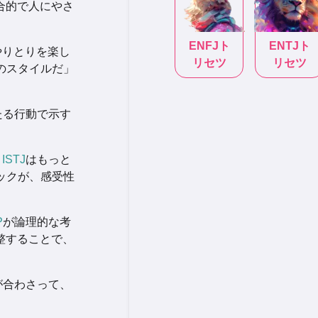
合的で人にやさ
ENFJ
ト
ENTJ
ト
やりとりを楽し
リセツ
リセツ
のスタイルだ」
たる行動で示す
、
ISTJ
はもっと
ックが、感受性
P
が論理的な考
整することで、
が合わさって、