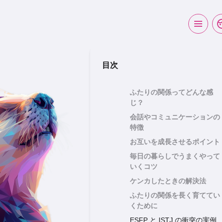
目次
ふたりの関係ってどんな感
じ？
会話やコミュニケーションの
特徴
お互いを成長させるポイント
毎日の暮らしでうまくやって
いくコツ
ケンカしたときの解決法
ふたりの関係を長く育ててい
くために
ESFP と ISTJ の衝突の実例