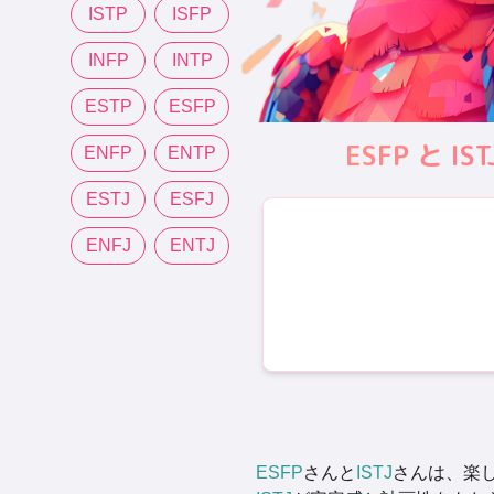
ISTP
ISFP
INFP
INTP
ESTP
ESFP
ESFP と
ENFP
ENTP
ESTJ
ESFJ
ENFJ
ENTJ
ESFP
さんと
ISTJ
さんは、楽