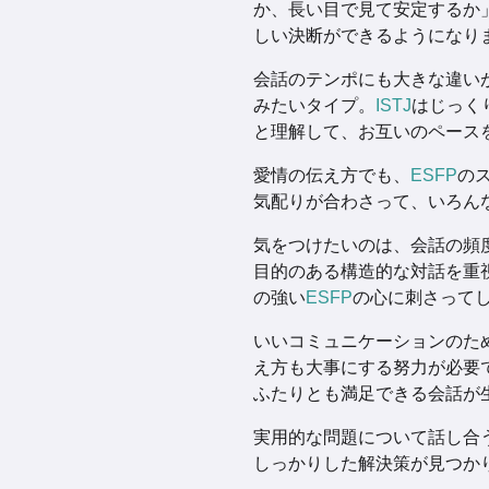
か、長い目で見て安定するか
しい決断ができるようになり
会話のテンポにも大きな違い
みたいタイプ。
ISTJ
はじっく
と理解して、お互いのペース
愛情の伝え方でも、
ESFP
の
気配りが合わさって、いろん
気をつけたいのは、会話の頻
目的のある構造的な対話を重
の強い
ESFP
の心に刺さって
いいコミュニケーションのた
え方も大事にする努力が必要
ふたりとも満足できる会話が
実用的な問題について話し合
しっかりした解決策が見つか