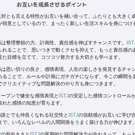
お互いを成長させるポイント
反対とも言える特性がお互いを補い合って、ふたりとも大きく
が得意としているので、まったく新しい生活スキルを身につけ
係は整理整頓の力、計画性、責任感を伸ばすチャンスです。
IST
ふれることで、思いつきで動くクセを抑えて、もっと責任感の
見た目標を立てて、コツコツ努力する大切さも学べます。
係は思い切りの良さ、感情表現、人生の楽しさを発見するチャ
れることで、ルールや計画にガチガチにならず、今この瞬間を
でクリエイティブな問題解決のやり方も身につきます。
オープンで健全な感情表現と
ISTJ
の安定した感情コントロール
取れた感情の知恵が育ちます。
の誰とでも仲良くなれる社交性と
ISTJ
の信頼感がお互いに学び
まで、いろんなレベルの人間関係をうまく築ける力が伸びます
P
の前向きさと
ISTJ
の実用的な問題解決力が合わさって、もっ