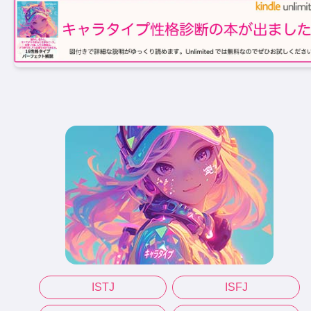
ISTJ
ISFJ