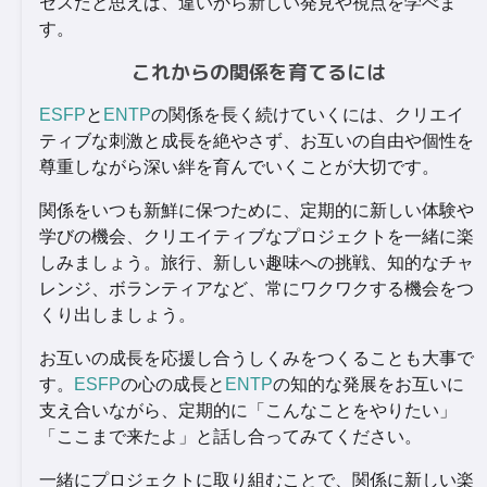
セスだと思えば、違いから新しい発見や視点を学べま
す。
これからの関係を育てるには
ESFP
と
ENTP
の関係を長く続けていくには、クリエイ
ティブな刺激と成長を絶やさず、お互いの自由や個性を
尊重しながら深い絆を育んでいくことが大切です。
関係をいつも新鮮に保つために、定期的に新しい体験や
学びの機会、クリエイティブなプロジェクトを一緒に楽
しみましょう。旅行、新しい趣味への挑戦、知的なチャ
レンジ、ボランティアなど、常にワクワクする機会をつ
くり出しましょう。
お互いの成長を応援し合うしくみをつくることも大事で
す。
ESFP
の心の成長と
ENTP
の知的な発展をお互いに
支え合いながら、定期的に「こんなことをやりたい」
「ここまで来たよ」と話し合ってみてください。
一緒にプロジェクトに取り組むことで、関係に新しい楽