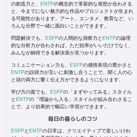
の創造力と、
ENTP
の概念的で革新的な発想が合わさる
と、今までにない魅力的な作品やプロジェクトが生まれ
る可能性があります。アート、エンタメ、教育など、い
ろんな分野で一緒に面白いことができます。
問題解決でも、
ESFP
の人間的な洞察力と
ENTP
の論理
的な分析力が合わされば、ただ効率がいいだけでなく、
みんなが納得できる解決策が見つかります。
コミュニケーション力も、
ESFP
の感情表現の豊かさと
ENTP
の説得力が互いに刺激し合うことで、聞く人の心
と頭の両方に響く伝え方ができるようになります。
学び方の面でも、
ESFP
の「まずやってみる」スタイル
と
ENTP
の「理論から入る」スタイルが組み合わさるこ
とで、より効果的で幅広い学習ができます。
毎日の暮らしのコツ
ESFP
と
ENTP
の日常は、クリエイティブで楽しいけれ