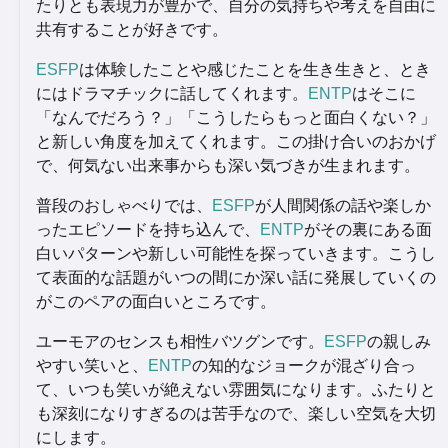
たりとも表現力が豊かで、自分の気持ちや考えを自由に
共有することが好きです。
ESFP
は体験したことや感じたことを生き生きと、とき
にはドラマチックに話してくれます。
ENTP
はそこに
「なんでだろう？」「こうしたらもっと面白くない？」
と新しい角度を加えてくれます。この掛け合いのおかげ
で、何気ない出来事からも深い気づきが生まれます。
普段のおしゃべりでは、
ESFP
が人間関係の話や楽しか
ったエピソードを持ち込んで、
ENTP
がその裏にある面
白いパターンや新しい可能性を探っていきます。こうし
て表面的な話題がいつの間にか深い話に発展していくの
がこのペアの面白いところです。
ユーモアのセンスも相性バツグンです。
ESFP
の親しみ
やすい笑いと、
ENTP
の知的なジョークが混ざり合っ
て、いつも笑いが絶えない雰囲気になります。ふたりと
も深刻になりすぎるのは苦手なので、楽しい空気を大切
にします。