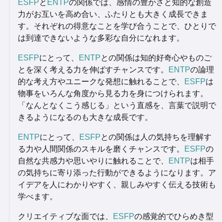
ESFP
と
ENTP
の関係では、感情の豊かさと知的な創造
力がお互いを高め合い、ふたりとも大きく成長できま
す。それぞれの得意なことを学び合うことで、ひとりで
は到達できないような多彩な自分になれます。
ESFP
にとって、
ENTP
との関係は知的好奇心やものご
とを深く考える力を伸ばすチャンスです。
ENTP
の論理
的な考え方やユニークな発想に触れることで、
ESFP
は
物事をいろんな角度から見る力を身につけられます。
「なんとなくこう感じる」という直感を、言葉で説明で
きるようになるのも大きな成長です。
ENTP
にとって、
ESFP
との関係は人の気持ちを理解す
る力や人間関係のスキルを磨くチャンスです。
ESFP
の
自然な共感力や思いやりに触れることで、
ENTP
は相手
の気持ちに寄り添った行動ができるようになります。ア
イデアを人にわかりやすく、親しみやすく伝える技術も
学べます。
クリエイティブな面では、
ESFP
の感覚的でひらめき型