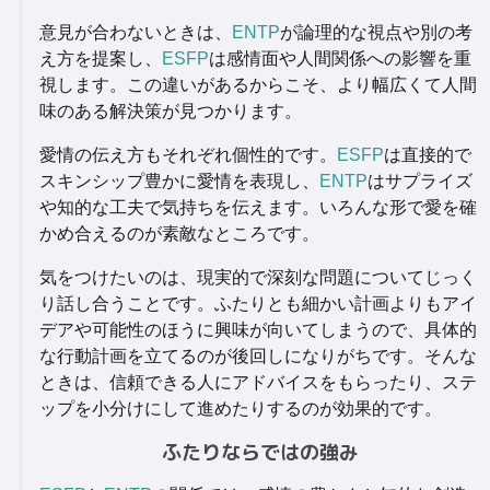
意見が合わないときは、
ENTP
が論理的な視点や別の考
え方を提案し、
ESFP
は感情面や人間関係への影響を重
視します。この違いがあるからこそ、より幅広くて人間
味のある解決策が見つかります。
愛情の伝え方もそれぞれ個性的です。
ESFP
は直接的で
スキンシップ豊かに愛情を表現し、
ENTP
はサプライズ
や知的な工夫で気持ちを伝えます。いろんな形で愛を確
かめ合えるのが素敵なところです。
気をつけたいのは、現実的で深刻な問題についてじっく
り話し合うことです。ふたりとも細かい計画よりもアイ
デアや可能性のほうに興味が向いてしまうので、具体的
な行動計画を立てるのが後回しになりがちです。そんな
ときは、信頼できる人にアドバイスをもらったり、ステ
ップを小分けにして進めたりするのが効果的です。
ふたりならではの強み