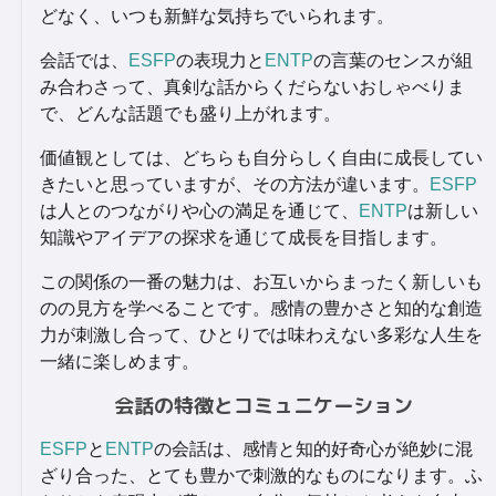
どなく、いつも新鮮な気持ちでいられます。
会話では、
ESFP
の表現力と
ENTP
の言葉のセンスが組
み合わさって、真剣な話からくだらないおしゃべりま
で、どんな話題でも盛り上がれます。
価値観としては、どちらも自分らしく自由に成長してい
きたいと思っていますが、その方法が違います。
ESFP
は人とのつながりや心の満足を通じて、
ENTP
は新しい
知識やアイデアの探求を通じて成長を目指します。
この関係の一番の魅力は、お互いからまったく新しいも
のの見方を学べることです。感情の豊かさと知的な創造
力が刺激し合って、ひとりでは味わえない多彩な人生を
一緒に楽しめます。
会話の特徴とコミュニケーション
ESFP
と
ENTP
の会話は、感情と知的好奇心が絶妙に混
ざり合った、とても豊かで刺激的なものになります。ふ