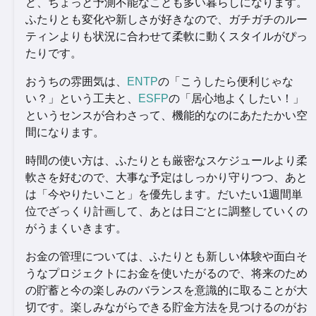
ど、ちょっと予測不能なことも多い暮らしになります。
ふたりとも変化や新しさが好きなので、ガチガチのルー
ティンよりも状況に合わせて柔軟に動くスタイルがぴっ
たりです。
おうちの雰囲気は、
ENTP
の「こうしたら便利じゃな
い？」という工夫と、
ESFP
の「居心地よくしたい！」
というセンスが合わさって、機能的なのにあたたかい空
間になります。
時間の使い方は、ふたりとも厳密なスケジュールより柔
軟さを好むので、大事な予定はしっかり守りつつ、あと
は「今やりたいこと」を優先します。だいたい1週間単
位でざっくり計画して、あとは日ごとに調整していくの
がうまくいきます。
お金の管理については、ふたりとも新しい体験や面白そ
うなプロジェクトにお金を使いたがるので、将来のため
の貯蓄と今の楽しみのバランスを意識的に取ることが大
切です。楽しみながらできる貯金方法を見つけるのがお