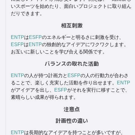
いスポーツを始めたり、面白いプロジェクトに取り組ん
だりできます。
相互刺激
ENTP
は
ESFP
のエネルギーと明るさに刺激を受け、
ESFP
は
ENTP
の独創的なアイデアにワクワクします。
お互いに新しいことを学び合える関係です。
バランスの取れた活動
ENTP
の人が持つ計画力と
ESFP
の人の行動力が合わさ
ることで、楽しく充実した活動を作り出せます。
ENTP
がアイデアを出し、
ESFP
がそれを実行に移すことで、
素晴らしい成果が得られます。
注意点
計画性の違い
ENTP
は長期的なアイデアを持つことが多いですが、