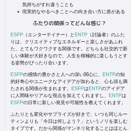
気持ちがすれ違うことも
現実的なやるべきことへの向き合い方に差がある
ふたりの関係ってどんな感じ？
ESFP
（エンターテイナー）と
ENTP
（討論者）のふた
りは、クリエイティブなエネルギーと楽しさがあふれ
た、とてもワクワクする関係です。どちらも社交的で新
しい体験が大好きなので、人生を積極的に楽しもうとす
る姿勢がぴったり合います。
ESFP
の感情の豊かさと人への深い関心に、
ENTP
の知
的好奇心やユニークなアイデアが加わると、心も頭も満
たされる関係が生まれます。
ESFP
は
ENTP
のアイデア
に人間味やリアルな視点を加えてくれますし、
ENTP
は
ESFP
の日常に新しい発見や可能性を教えてくれます。
ふたりとも変化やサプライズが好きで、いつも同じルー
ティンよりも「今日は何しよう？」というノリを楽しむ
タイプです。だから関係がマンネリ化することはほとん