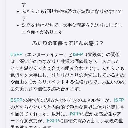
す
ふたりとも行動力や持続力が課題になりやすいで
す
対立を避けがちで、大事な問題を先送りにしてし
まう傾向があります
ふたりの関係ってどんな感じ？
ESFP
（エンターテイナー）と
ISFP
（冒険家）の関係
は、深い心のつながりと共通の価値観をベースにした、
とても温かくて支え合える組み合わせです。ふたりとも
気持ちを大事にし、ひとりひとりの大切にしているもの
や自由を心からリスペクトする性格なので、お互いの内
面の美しさや個性を認め合えます。
ESFP
の持ち前の明るさと外向きのエネルギーが、
ISFP
のどちらかというと内向的で静かな世界に活力と楽しさ
を届けてくれます。反対に、
ISFP
の豊かな感受性やア
ートな洞察力が、
ESFP
に感情の深みと新しい表現の世
界を教えてくれます。