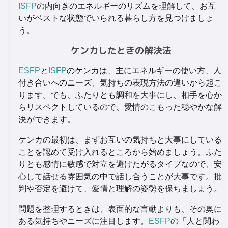
ISFP
の内向きのエネルギーのリズムを理解して、お互
いがベストな状態でいられる暮らし方を見つけましょ
う。
ケンカしたときの解決法
ESFP
と
ISFP
のケンカは、主にエネルギーの使い方、人
付き合いへのニーズ、気持ちの表現方法の違いから起こ
ります。でも、ふたりとも調和を大事にし、相手を心か
らリスペクトしているので、愛情のこもった穏やかな解
決ができます。
ケンカの最初は、まずお互いの気持ちと大事にしている
ことを認めて受け入れるところから始めましょう。ふた
りとも感情に敏感で対立を避けたがるタイプなので、安
心して話せる雰囲気の中で話し合うことが大事です。批
判や否定を避けて、愛情と理解の姿勢を保ちましょう。
問題を整理するときは、表面的な言動よりも、その奥に
ある気持ちやニーズに注目します。
ESFP
の「人と関わ