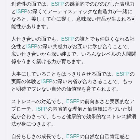
創造性の面では、
ESFP
の感覚的でのびのびした表現力
と
ISFP
の深くてアーティスティックな創造力が一緒に
なると、美しくて心に響く、意味深い作品が生まれる可
能性があります。
人付き合いの面でも、
ESFP
の誰とでも仲良くなれる社
交性と
ISFP
の深い共感力がお互いに学び合うことで、
広い付き合いから深い絆まで、いろんなレベルの人間関
係をうまく築ける力が育ちます。
大事にしていることをはっきりさせる面では、
ESFP
の
実際の体験と
ISFP
の深い内省が合わさることで、もっ
と明確でブレない自分の価値観を育てられます。
ストレスへの対処でも、
ESFP
の前向きさと実践的なア
プローチ、
ISFP
の内省的な理解と価値観に基づいた対
処が合わさって、もっと健康的で効果的なストレス解消
法が身につきます。
自分らしさの成長でも、
ESFP
の自然な自己肯定感と