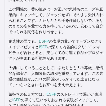
この関係の一番の強みは、お互いの気持ちのニーズを直
感的にキャッチして、ジャッジせずにそのまま受け入れ
られることです。ふたりとも相手を評価しないで、あり
のままの姿を愛する力を持っているので、安心して自分
でいられる関係を作り出せます。
創造性の面でも、
ESFP
の表現力豊かでオープンなクリ
エイティビティと
ISFP
の深くて内省的なクリエイティ
ビティが合わさると、美しくて心に響く作品やプロジェ
クトが生まれる可能性があります。
大切にしていることとして、ふたりとも人の尊厳、感情
的な誠実さ、人間関係の調和を重視しています。この共
通の価値観がふたりの関係のしっかりした土台になっ
て、つらいときにもお互いを支え合えます。
気持ちの伝え方では、
ESFP
のストレートで温かい表現
と
ISFP
の深くて思いやりあふれる表現がマッチして、
とても満足度の高い心のつながりが築けます。