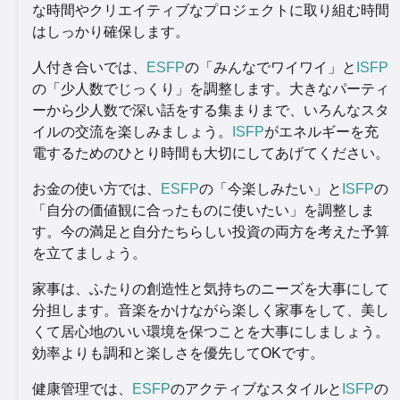
な時間やクリエイティブなプロジェクトに取り組む時間
はしっかり確保します。
人付き合いでは、
ESFP
の「みんなでワイワイ」と
ISFP
の「少人数でじっくり」を調整します。大きなパーティ
ーから少人数で深い話をする集まりまで、いろんなスタ
イルの交流を楽しみましょう。
ISFP
がエネルギーを充
電するためのひとり時間も大切にしてあげてください。
お金の使い方では、
ESFP
の「今楽しみたい」と
ISFP
の
「自分の価値観に合ったものに使いたい」を調整しま
す。今の満足と自分たちらしい投資の両方を考えた予算
を立てましょう。
家事は、ふたりの創造性と気持ちのニーズを大事にして
分担します。音楽をかけながら楽しく家事をして、美し
くて居心地のいい環境を保つことを大事にしましょう。
効率よりも調和と楽しさを優先してOKです。
健康管理では、
ESFP
のアクティブなスタイルと
ISFP
の