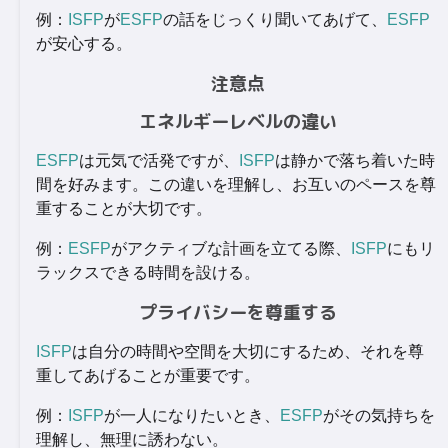
例：
ISFP
が
ESFP
の話をじっくり聞いてあげて、
ESFP
が安心する。
注意点
エネルギーレベルの違い
ESFP
は元気で活発ですが、
ISFP
は静かで落ち着いた時
間を好みます。この違いを理解し、お互いのペースを尊
重することが大切です。
例：
ESFP
がアクティブな計画を立てる際、
ISFP
にもリ
ラックスできる時間を設ける。
プライバシーを尊重する
ISFP
は自分の時間や空間を大切にするため、それを尊
重してあげることが重要です。
例：
ISFP
が一人になりたいとき、
ESFP
がその気持ちを
理解し、無理に誘わない。