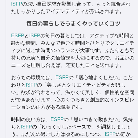
ISFP
の深い自己探求が影響し合って、もっと統合され
たしっかりしたアイデンティティが形成されます。
毎日の暮らしでうまくやっていくコツ
ESFP
と
ISFP
の毎日の暮らしでは、アクティブな時間と
静かな時間、みんなで過ごす時間とひとりでクリエイテ
ィブに過ごす時間のバランスが大事です。ふたりとも気
持ちの充実と自分の価値観を大切にするので、お互いの
ニーズを理解し合えば、充実した日々を送れます。
おうちの環境では、
ESFP
の「居心地よくしたい」こだ
わりと
ISFP
の「美しさとクリエイティビティがほし
い」欲求が合わさって、温かくて美しく、個性的な空間
ができあがります。心のくつろぎと創造的なインスピレ
ーションの両方がある環境です。
時間の使い方は、
ESFP
の「思いつきで動きたい」気持
ちと
ISFP
の「ゆっくりしたペースで」を調整しましょ
う。ふだんの過ごし方はゆるめにしつつ、
ISFP
の静か