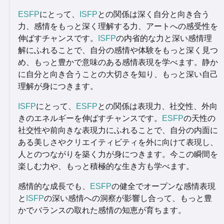
ESFP
にとって、
ISFP
との関係は深く自分と向き合う
力、感情をもっと深く理解する力、アートへの感受性を
伸ばすチャンスです。
ISFP
の内省的な力と深い感情理
解にふれることで、自分の感情や体験をもっと深く見つ
め、もっと豊かで意味のある感情表現を学べます。静か
に自分と向き合うことの大切さを知り、もっと深い自己
理解が身につきます。
ISFP
にとって、
ESFP
との関係は表現力、社交性、外向
きのエネルギーを伸ばすチャンスです。
ESFP
の天性の
社交性や前向きな表現力にふれることで、自分の内面に
ある美しさやクリエイティビティを外に向けて表現し、
人とのつながりを築く力が身につきます。今この瞬間を
楽しむ力や、もっと積極的な生き方も学べます。
感情的な成長でも、
ESFP
の健全でオープンな感情表現
と
ISFP
の深い感情への洞察が影響し合って、もっと豊
かでバランスの取れた感情の知恵が育ちます。