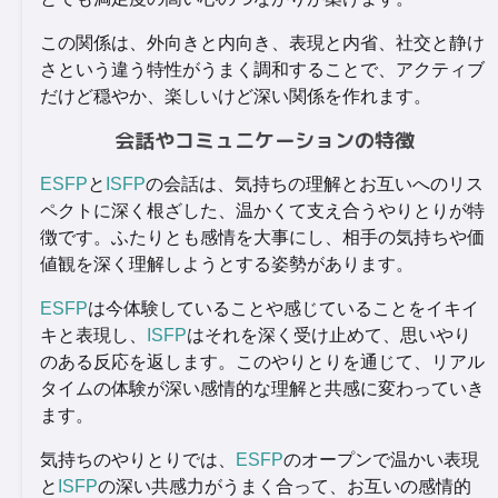
この関係は、外向きと内向き、表現と内省、社交と静け
さという違う特性がうまく調和することで、アクティブ
だけど穏やか、楽しいけど深い関係を作れます。
会話やコミュニケーションの特徴
ESFP
と
ISFP
の会話は、気持ちの理解とお互いへのリス
ペクトに深く根ざした、温かくて支え合うやりとりが特
徴です。ふたりとも感情を大事にし、相手の気持ちや価
値観を深く理解しようとする姿勢があります。
ESFP
は今体験していることや感じていることをイキイ
キと表現し、
ISFP
はそれを深く受け止めて、思いやり
のある反応を返します。このやりとりを通じて、リアル
タイムの体験が深い感情的な理解と共感に変わっていき
ます。
気持ちのやりとりでは、
ESFP
のオープンで温かい表現
と
ISFP
の深い共感力がうまく合って、お互いの感情的