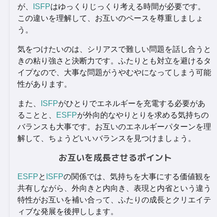
が、
ISFP
はゆっくりじっくり考える時間が必要です。
この違いを理解して、お互いのペースを尊重しましょ
う。
気をつけたいのは、シリアスで難しい問題を話し合うと
きの粘り強さと決断力です。ふたりとも対立を避けるタ
イプなので、大事な問題がうやむやになってしまう可能
性があります。
また、
ISFP
がひとりでエネルギーを充電する必要があ
ることと、
ESFP
が外向的なやりとりを求める気持ちの
バランスも大事です。お互いのエネルギーパターンを理
解して、ちょうどいいバランスを見つけましょう。
お互いを成長させるポイント
ESFP
と
ISFP
の関係では、気持ちを大事にする価値観を
共有しながら、外向きと内向き、表現と内省という違う
特性がお互いを補い合って、ふたりの成長とクリエイテ
ィブな発展を後押しします。