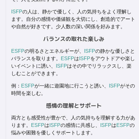
ISFP
の人は、静かで優しく、人の気持ちをよく理解し
ます。自分の感情や価値観を大切にし、創造的でアート
や自然が好きです。少人数の深い関係を好みます。
バランスの取れた楽しみ
ESFP
の明るさとエネルギーが、
ISFP
の静かな優しさと
バランスを取ります。
ESFP
は
ISFP
をアウトドアや楽し
いイベントに誘い、
ISFP
はその中でリラックスし、楽
しむことができます。
例：
ESFP
が一緒に遊園地に行こうと誘い、
ISFP
がその
時間を楽しむ。
感情の理解とサポート
両方とも感受性が豊かで、人の気持ちを理解する力があ
ります。
ESFP
は
ISFP
の感情に共感し、
ISFP
は
ESFP
の
悩みや困難を優しくサポートします。