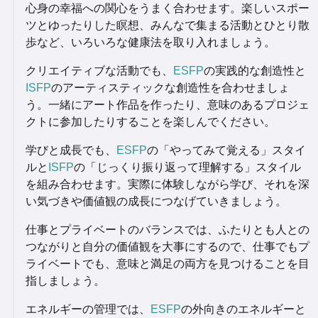
心身の幸福への関心をうまく合わせます。楽しいスポー
ツとゆったりした瞑想、みんなで集まる活動とひとり散
歩など、いろいろな健康法を取り入れましょう。
クリエイティブな活動でも、
ESFP
の実践的な創造性と
ISFP
のアーティスティックな創造性を合わせましょ
う。一緒にアート作品を作ったり、意味のあるプロジェ
クトに参加したりすることを楽しんでください。
学びと成長でも、
ESFP
の「やってみて覚える」スタイ
ルと
ISFP
の「じっくり振り返って理解する」スタイル
を組み合わせます。実際に体験しながら学び、それを深
い気づきや価値観の成長につなげていきましょう。
仕事とプライベートのバランスでは、ふたりとも人との
つながりと自分の価値観を大事にするので、仕事でもプ
ライベートでも、意味と満足の両方を見つけることを目
指しましょう。
エネルギーの管理では、
ESFP
の外向きのエネルギーと