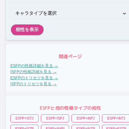
相性を表示
関連ページ
ESFP
の性格詳細を見る →
ISFP
の性格詳細を見る →
ESFP
のトリセツを見る →
ISFP
のトリセツを見る →
ESFP
と他の性格タイプの相性
ESFP
×
ISTJ
ESFP
×
ISFJ
ESFP
×
INFJ
ESFP
×
INTJ
ESFP
×
ISTP
ESFP
×
INFP
ESFP
×
INTP
ESFP
×
ESTP