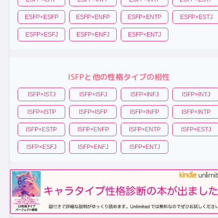
ESFP
×
ESFP
ESFP
×
ENFP
ESFP
×
ENTP
ESFP
×
ESTJ
ESFP
×
ESFJ
ESFP
×
ENFJ
ESFP
×
ENTJ
ISFP
と他の性格タイプの相性
ISFP
×
ISTJ
ISFP
×
ISFJ
ISFP
×
INFJ
ISFP
×
INTJ
ISFP
×
ISTP
ISFP
×
ISFP
ISFP
×
INFP
ISFP
×
INTP
ISFP
×
ESTP
ISFP
×
ENFP
ISFP
×
ENTP
ISFP
×
ESTJ
ISFP
×
ESFJ
ISFP
×
ENFJ
ISFP
×
ENTJ