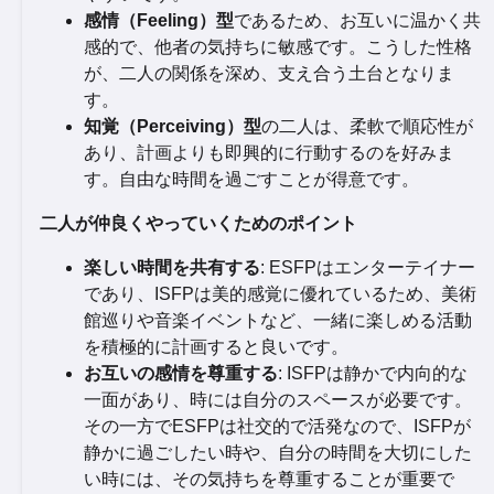
感情（Feeling）型
であるため、お互いに温かく共
感的で、他者の気持ちに敏感です。こうした性格
が、二人の関係を深め、支え合う土台となりま
す。
知覚（Perceiving）型
の二人は、柔軟で順応性が
あり、計画よりも即興的に行動するのを好みま
す。自由な時間を過ごすことが得意です。
二人が仲良くやっていくためのポイント
楽しい時間を共有する
: ESFPはエンターテイナー
であり、ISFPは美的感覚に優れているため、美術
館巡りや音楽イベントなど、一緒に楽しめる活動
を積極的に計画すると良いです。
お互いの感情を尊重する
: ISFPは静かで内向的な
一面があり、時には自分のスペースが必要です。
その一方でESFPは社交的で活発なので、ISFPが
静かに過ごしたい時や、自分の時間を大切にした
い時には、その気持ちを尊重することが重要で