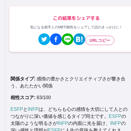
この結果をシェアする
気になる相手とのMBTI相性をシェアして話のきっかけに！
URLコピー
関係タイプ:
感情の豊かさとクリエイティブさが響き合
う、あたたかい関係
相性スコア:
83/100
ESFP
と
INFP
は、どちらも心の感情を大切にして人との
つながりに深い価値を感じるタイプ同士です。
ESFP
の
太陽のような明るさが
INFP
の内面に光を届け、
INFP
の
深い感性と理想が
ESFP
に人生の意味を教えてくれま