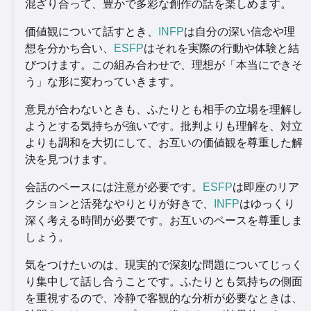
混ざり合って、豊かで多彩な創作の話を楽しめます。
価値観について話すとき、
INFP
は自分の深い信念や理
想を分かち合い、
ESFP
はそれを実際の行動や体験と結
びつけます。この組み合わせで、理想が「本当にできそ
う」な形に変わっていきます。
意見が合わないときも、ふたりとも相手の立場を理解し
ようとする気持ちが強いです。批判よりも理解を、対立
よりも調和を大切にして、お互いの価値観を尊重した解
決を見つけます。
会話のペースには注意が必要です。
ESFP
は即座のリア
クションと活発なやりとりが好きで、
INFP
はゆっくり
深く考える時間が必要です。お互いのペースを尊重しま
しょう。
気をつけたいのは、現実的で深刻な問題についてじっく
り集中して話し合うことです。ふたりとも気持ちの側面
を重視するので、冷静で客観的な分析が必要なときは、