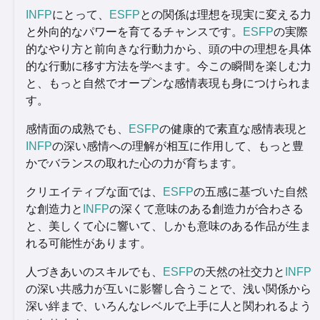
INFP
にとって、
ESFP
との関係は理想を現実に変える力
と外向的なパワーを育てるチャンスです。
ESFP
の実際
的なやり方と前向きな行動力から、頭の中の理想を具体
的な行動に移す方法を学べます。今この瞬間を楽しむ力
と、もっと自然でオープンな感情表現も身につけられま
す。
感情面の成熟でも、
ESFP
の健康的で素直な感情表現と
INFP
の深い感情への理解が相互に作用して、もっと豊
かでバランスの取れた心の力が育ちます。
クリエイティブな面では、
ESFP
の五感に基づいた自然
な創造力と
INFP
の深くて意味のある創造力が合わさる
と、美しくて心に響いて、しかも意味のある作品が生ま
れる可能性があります。
人づきあいのスキルでも、
ESFP
の天然の社交力と
INFP
の深い共感力が互いに影響し合うことで、浅い関係から
深い絆まで、いろんなレベルで上手に人と関われるよう