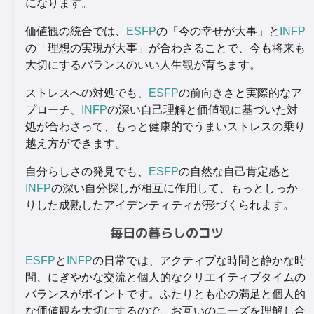
になります。
価値観の統合では、
ESFP
の「今の幸せが大事」と
INFP
の「理想の実現が大事」が合わさることで、今も将来も
大切にするバランスのいい人生観が育ちます。
ストレスへの対処でも、
ESFP
の前向きさと実際的なア
プローチ、
INFP
の深い自己理解と価値観に基づいた対
処が合わさって、もっと健康的でうまいストレスの乗り
越え方ができます。
自分らしさの発見でも、
ESFP
の自然な自己肯定感と
INFP
の深い自分探しが相互に作用して、もっとしっか
りした成熟したアイデンティティが形づくられます。
毎日の暮らしのコツ
ESFP
と
INFP
の日常では、アクティブな時間と静かな時
間、にぎやかな交流と個人的なクリエイティブタイムの
バランスがポイントです。ふたりとも心の満足と個人的
な価値観を大切にするので、お互いのニーズを理解し合