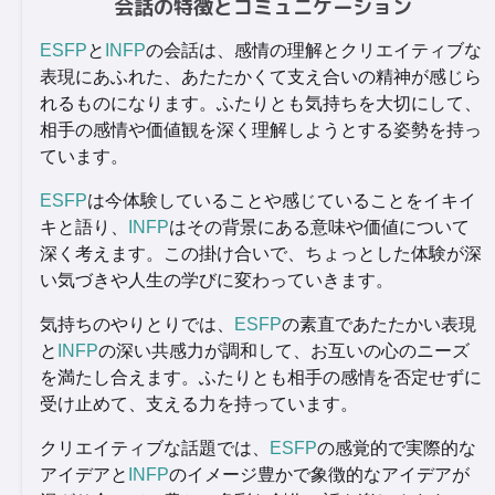
会話の特徴とコミュニケーション
ESFP
と
INFP
の会話は、感情の理解とクリエイティブな
表現にあふれた、あたたかくて支え合いの精神が感じら
れるものになります。ふたりとも気持ちを大切にして、
相手の感情や価値観を深く理解しようとする姿勢を持っ
ています。
ESFP
は今体験していることや感じていることをイキイ
キと語り、
INFP
はその背景にある意味や価値について
深く考えます。この掛け合いで、ちょっとした体験が深
い気づきや人生の学びに変わっていきます。
気持ちのやりとりでは、
ESFP
の素直であたたかい表現
と
INFP
の深い共感力が調和して、お互いの心のニーズ
を満たし合えます。ふたりとも相手の感情を否定せずに
受け止めて、支える力を持っています。
クリエイティブな話題では、
ESFP
の感覚的で実際的な
アイデアと
INFP
のイメージ豊かで象徴的なアイデアが