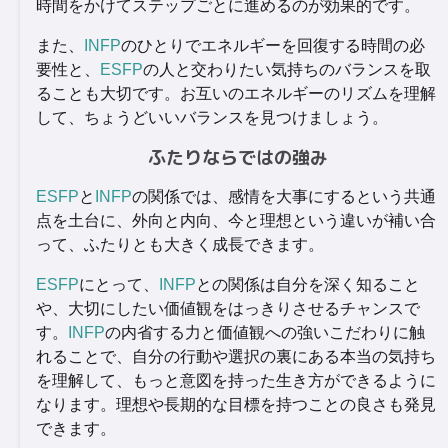
時間をかけてステップごとに進めるのが効果的です。
また、
INFP
のひとりでエネルギーを回復する時間の必
要性と、
ESFP
の人と交わりたい気持ちのバランスを取
ることも大切です。お互いのエネルギーのリズムを理解
して、ちょうどいいバランスを見つけましょう。
ふたりならではの強み
ESFP
と
INFP
の関係では、感情を大事にするという共通
点を土台に、外向と内向、今と理想という違いが補い合
って、ふたりとも大きく成長できます。
ESFP
にとって、
INFP
との関係は自分を深く知ること
や、大切にしたい価値観をはっきりさせるチャンスで
す。
INFP
の内省する力と価値観への強いこだわりに触
れることで、自分の行動や選択の裏にある本当の気持ち
を理解して、もっと意図を持った生き方ができるように
なります。理想や長期的な目標を持つことの良さも発見
できます。