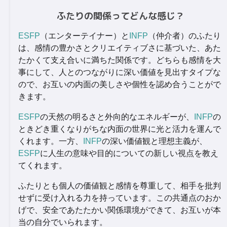
ふたりの関係ってどんな感じ？
ESFP
（エンターテイナー）と
INFP
（仲介者）のふたり
は、感情の豊かさとクリエイティブさに基づいた、あた
たかくて支え合いに満ちた関係です。どちらも感情を大
事にして、人とのつながりに深い価値を見出すタイプな
ので、お互いの内面の美しさや個性を認め合うことがで
きます。
ESFP
の天然の明るさと外向的なエネルギーが、
INFP
の
ときどき重くなりがちな内面の世界に光と活力を運んで
くれます。一方、
INFP
の深い価値観と理想主義が、
ESFP
に人生の意味や目的についての新しい視点を教え
てくれます。
ふたりとも個人の価値観と感情を尊重して、相手を批判
せずに受け入れる力を持っています。この共通点のおか
げで、安全であたたかい関係環境ができて、お互いが本
当の自分でいられます。