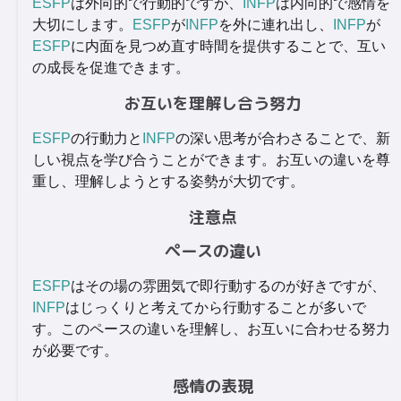
ESFP
は外向的で行動的ですが、
INFP
は内向的で感情を
大切にします。
ESFP
が
INFP
を外に連れ出し、
INFP
が
ESFP
に内面を見つめ直す時間を提供することで、互い
の成長を促進できます。
お互いを理解し合う努力
ESFP
の行動力と
INFP
の深い思考が合わさることで、新
しい視点を学び合うことができます。お互いの違いを尊
重し、理解しようとする姿勢が大切です。
注意点
ペースの違い
ESFP
はその場の雰囲気で即行動するのが好きですが、
INFP
はじっくりと考えてから行動することが多いで
す。このペースの違いを理解し、お互いに合わせる努力
が必要です。
感情の表現