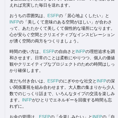
えれば充実した毎日を送れます。
おうちの雰囲気は、
ESFP
の「居心地よくしたい」と
INFP
の「美しくて意味のある空間がほしい」が合わさ
って、あたたかくて美しくて個性的な場所になります。
心が安らぐ空間とクリエイティブなインスピレーション
が湧く空間の両方をつくりましょう。
時間の使い方は、
ESFP
の自由さと
INFP
の理想追求を調
和させます。日常のことは柔軟にやりつつ、個人の価値
観やクリエイティブなプロジェクトのための時間はしっ
かり確保します。
友だち付き合いは、
ESFP
のにぎやかな社交と
INFP
の深
い関係重視を組み合わせます。大人数の集まりから少人
数でのじっくり話まで、いろんなタイプの交流を楽しみ
ます。
INFP
がひとりでエネルギーを回復する時間も忘
れずに。
お金の管理は、
ESFP
の「今楽しみたい」と
INFP
の「自