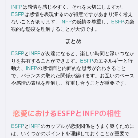
INFP
は感情を感じやすく、それを大切にしますが、
ESFP
は感情を表現するのが得意ですがあまり深く考え
ないことがあります。
INFP
の感情を尊重し、
ESFP
の楽
観的な態度を理解することが大切です。
まとめ
ESFP
と
INFP
が友達になると、楽しい時間と深いつなが
りを共有することができます。
ESFP
のエネルギーと行
動力、
INFP
の感情面と内面的な思考が合わさること
で、バランスの取れた関係が築けます。お互いのペース
や感情の表現を理解し、尊重し合うことが重要です。
恋愛におけるESFPとINFPの相性
ESFP
と
INFP
のカップルが恋愛関係をうまく築くために
は、いくつかのポイントを理解しておくことが重要で