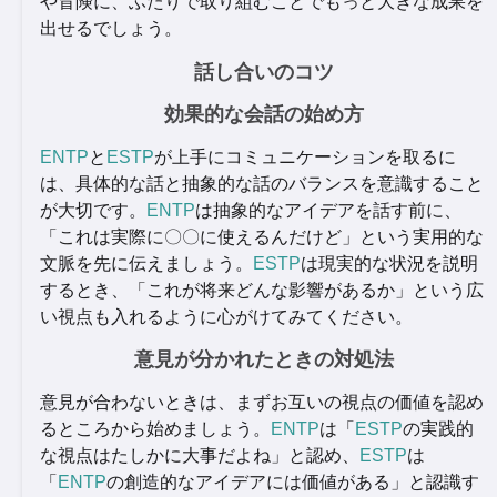
や冒険に、ふたりで取り組むことでもっと大きな成果を
出せるでしょう。
話し合いのコツ
効果的な会話の始め方
ENTP
と
ESTP
が上手にコミュニケーションを取るに
は、具体的な話と抽象的な話のバランスを意識すること
が大切です。
ENTP
は抽象的なアイデアを話す前に、
「これは実際に〇〇に使えるんだけど」という実用的な
文脈を先に伝えましょう。
ESTP
は現実的な状況を説明
するとき、「これが将来どんな影響があるか」という広
い視点も入れるように心がけてみてください。
意見が分かれたときの対処法
意見が合わないときは、まずお互いの視点の価値を認め
るところから始めましょう。
ENTP
は「
ESTP
の実践的
な視点はたしかに大事だよね」と認め、
ESTP
は
「
ENTP
の創造的なアイデアには価値がある」と認識す