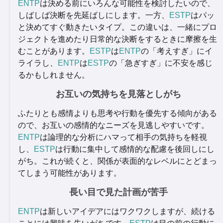
ENTP
は決める前にいろんな可能性を検討したいので、
しばしば決断を先延ばしにします。一方、
ESTP
はパッ
と決めてすぐ動きたいタイプ。この違いは、一緒にプロ
ジェクトを進めたり日常的な決断をするときに摩擦を生
むことがあります。
ESTP
は
ENTP
の「考えすぎ」にイ
ライラし、
ENTP
は
ESTP
の「急ぎすぎ」に不安を感じ
るかもしれません。
お互いの気持ちを見落としがち
ふたりとも感情よりも思考や行動を優先する傾向がある
ので、お互いの感情的なニーズを見逃しやすいです。
ENTP
は論理的な分析にハマって相手の気持ちを軽視
し、
ESTP
は行動に集中して感情的な配慮を後回しにし
がち。これが続くと、関係が表面的なレベルにとどまっ
てしまう可能性があります。
長い目で見た計画が苦手
ENTP
は新しいアイデアにはワクワクしますが、続ける