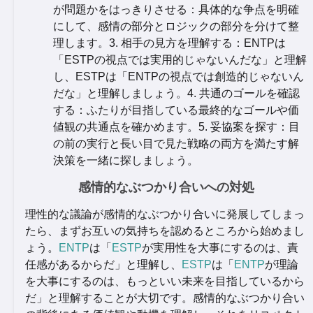
が問題かをはっきりさせる：具体的な争点を明確
にして、感情の部分とロジックの部分を分けて整
理します。3. 相手の見方を理解する：ENTPは
「ESTPの視点では実用的じゃないんだな」と理解
し、ESTPは「ENTPの視点では創造的じゃないん
だな」と理解しましょう。4. 共通のゴールを確認
する：ふたりが目指している最終的なゴールや価
値観の共通点を確かめます。5. 妥協案を探す：目
の前の実行と長い目で見た戦略の両方を満たす解
決策を一緒に探しましょう。
感情的なぶつかり合いへの対処
理性的な議論が感情的なぶつかり合いに発展してしまっ
たら、まずお互いの気持ちを認めるところから始めまし
ょう。
ENTP
は「
ESTP
が実用性を大事にするのは、責
任感があるからだ」と理解し、
ESTP
は「
ENTP
が理論
を大事にするのは、もっといい未来を目指しているから
だ」と理解することが大切です。感情的なぶつかり合い