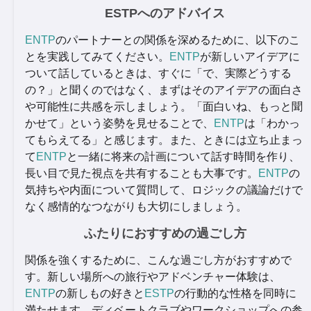
ESTPへのアドバイス
ENTP
のパートナーとの関係を深めるために、以下のこ
とを実践してみてください。
ENTP
が新しいアイデアに
ついて話しているときは、すぐに「で、実際どうする
の？」と聞くのではなく、まずはそのアイデアの面白さ
や可能性に共感を示しましょう。「面白いね、もっと聞
かせて」という姿勢を見せることで、
ENTP
は「わかっ
てもらえてる」と感じます。また、ときには立ち止まっ
て
ENTP
と一緒に将来の計画について話す時間を作り、
長い目で見た視点を共有することも大事です。
ENTP
の
気持ちや内面について質問して、ロジックの議論だけで
なく感情的なつながりも大切にしましょう。
ふたりにおすすめの過ごし方
関係を強くするために、こんな過ごし方がおすすめで
す。新しい場所への旅行やアドベンチャー体験は、
ENTP
の新しもの好きと
ESTP
の行動的な性格を同時に
満たせます。ディベートクラブやワークショップへの参