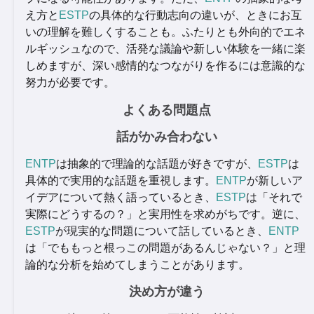
え方と
ESTP
の具体的な行動志向の違いが、ときにお互
いの理解を難しくすることも。ふたりとも外向的でエネ
ルギッシュなので、活発な議論や新しい体験を一緒に楽
しめますが、深い感情的なつながりを作るには意識的な
努力が必要です。
よくある問題点
話がかみ合わない
ENTP
は抽象的で理論的な話題が好きですが、
ESTP
は
具体的で実用的な話題を重視します。
ENTP
が新しいア
イデアについて熱く語っているとき、
ESTP
は「それで
実際にどうするの？」と実用性を求めがちです。逆に、
ESTP
が現実的な問題について話しているとき、
ENTP
は「でももっと根っこの問題があるんじゃない？」と理
論的な分析を始めてしまうことがあります。
決め方が違う