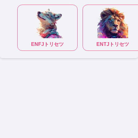
ENFJ
トリセツ
ENTJ
トリセツ
|
|
|
|
|
性格診断テスト
恋愛相性診断
ラブタイプ16一覧
相性診断
適職診断
トリセツ