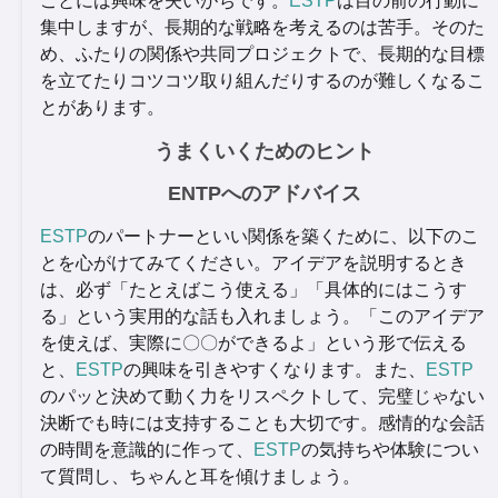
ことには興味を失いがちです。
ESTP
は目の前の行動に
集中しますが、長期的な戦略を考えるのは苦手。そのた
め、ふたりの関係や共同プロジェクトで、長期的な目標
を立てたりコツコツ取り組んだりするのが難しくなるこ
とがあります。
うまくいくためのヒント
ENTPへのアドバイス
ESTP
のパートナーといい関係を築くために、以下のこ
とを心がけてみてください。アイデアを説明するとき
は、必ず「たとえばこう使える」「具体的にはこうす
る」という実用的な話も入れましょう。「このアイデア
を使えば、実際に〇〇ができるよ」という形で伝える
と、
ESTP
の興味を引きやすくなります。また、
ESTP
のパッと決めて動く力をリスペクトして、完璧じゃない
決断でも時には支持することも大切です。感情的な会話
の時間を意識的に作って、
ESTP
の気持ちや体験につい
て質問し、ちゃんと耳を傾けましょう。