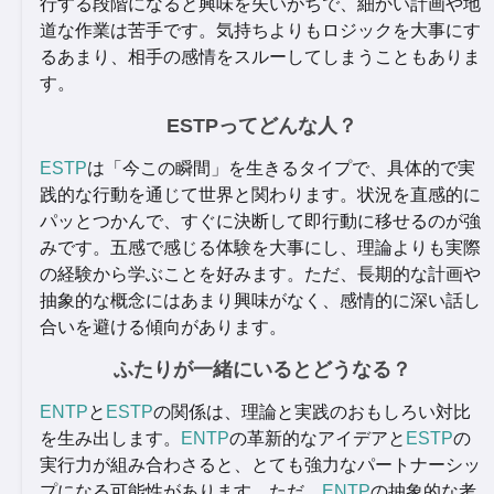
行する段階になると興味を失いがちで、細かい計画や地
道な作業は苦手です。気持ちよりもロジックを大事にす
るあまり、相手の感情をスルーしてしまうこともありま
す。
ESTPってどんな人？
ESTP
は「今この瞬間」を生きるタイプで、具体的で実
践的な行動を通じて世界と関わります。状況を直感的に
パッとつかんで、すぐに決断して即行動に移せるのが強
みです。五感で感じる体験を大事にし、理論よりも実際
の経験から学ぶことを好みます。ただ、長期的な計画や
抽象的な概念にはあまり興味がなく、感情的に深い話し
合いを避ける傾向があります。
ふたりが一緒にいるとどうなる？
ENTP
と
ESTP
の関係は、理論と実践のおもしろい対比
を生み出します。
ENTP
の革新的なアイデアと
ESTP
の
実行力が組み合わさると、とても強力なパートナーシッ
プになる可能性があります。ただ、
ENTP
の抽象的な考