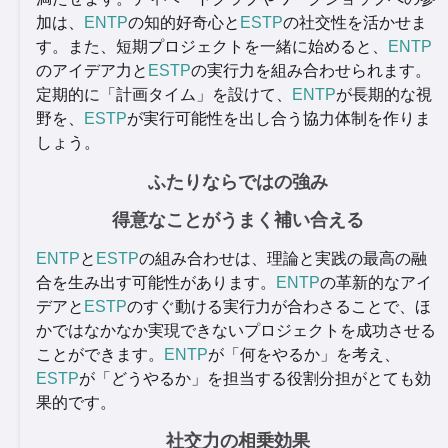
加は、
ENTP
の知的好奇心と
ESTP
の社交性を活かせま
す。また、短期プロジェクトを一緒に始めると、
ENTP
のアイデア力と
ESTP
の実行力を組み合わせられます。
定期的に「計画タイム」を設けて、
ENTP
が長期的な視
野を、
ESTP
が実行可能性を出し合う協力体制を作りま
しょう。
ふたりならではの強み
得意なことがうまく補い合える
ENTP
と
ESTP
の組み合わせは、理論と実践の最高の融
合を生み出す可能性があります。
ENTP
の革新的なアイ
デアと
ESTP
のすぐ動ける実行力が合わさることで、ほ
かではなかなか実現できないプロジェクトを成功させる
ことができます。
ENTP
が「何をやるか」を考え、
ESTP
が「どうやるか」を担当する役割分担がとても効
果的です。
社交力の相乗効果