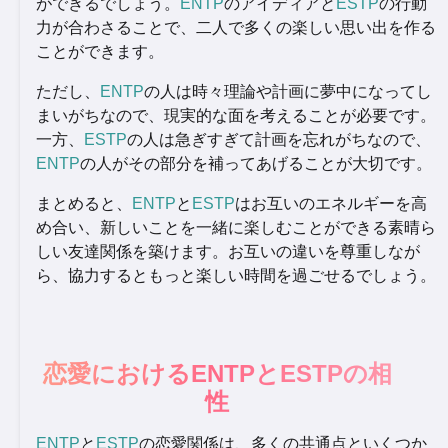
ができるでしょう。
ENTP
のアイディアと
ESTP
の行動
力が合わさることで、二人で多くの楽しい思い出を作る
ことができます。
ただし、
ENTP
の人は時々理論や計画に夢中になってし
まいがちなので、現実的な面を考えることが必要です。
一方、
ESTP
の人は急ぎすぎて計画を忘れがちなので、
ENTP
の人がその部分を補ってあげることが大切です。
まとめると、
ENTP
と
ESTP
はお互いのエネルギーを高
め合い、新しいことを一緒に楽しむことができる素晴ら
しい友達関係を築けます。お互いの違いを尊重しなが
ら、協力するともっと楽しい時間を過ごせるでしょう。
恋愛におけるENTPとESTPの相
性
ENTP
と
ESTP
の恋愛関係は、多くの共通点といくつか