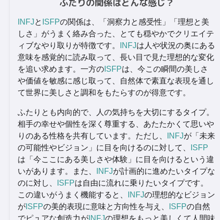
ふたりの関係はどんな感じ？
INFJ
と
ISFP
の関係は、「洞察力と感受性」「理想と美
しさ」がうまく絡み合った、とても穏やかでクリエイテ
ィブなやり取りが特徴です。
INFJ
は人や状況の奥にある
意味を感覚的に読み取って、長い目で見た理想的な変化
を追い求めます。一方の
ISFP
は、今この瞬間の美しさ
や価値を敏感に感じ取って、自然体で素直な表現を通し
て世界に美しさと調和をもたらすのが得意です。
ふたりとも内向的で、人の気持ちを大切にするタイプ。
相手の幸せや個性を深く尊重する、あたたかくて思いや
りのある性格を共有しています。ただし、
INFJ
が「未来
の可能性やビジョン」に目を向けるのに対して、
ISFP
は「今ここにある美しさや体験」に目を向けるという違
いがあります。また、
INFJ
が計画的に進めたいタイプな
のに対し、
ISFP
は自由に流れに乗りたいタイプです。
この違いがうまく機能すると、
INFJ
の理想的なビジョン
が
ISFP
の美的表現に意味と方向性を与え、
ISFP
の自然
でピュアな創造力が
INFJ
の理想をもっと美しくて人間味