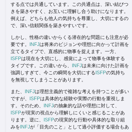
する点では共通しています。この共通点は、深い結びつ
きを築きやすく、お互いに理解し合う助けになります。
例えば、どちらも他人の気持ちを尊重し、大切にするの
で、深い信頼関係を築きやすいです。
しかし、性格の違いからくる潜在的な問題にも注意が必
要です。
INFJ
は将来のビジョンや理想に向かって計画を
立てるタイプで、直感的に物事を捉えます。一方、
ISFP
は現在を大切にし、感覚によって物事を体験する
タイプです。この違いから、
INFJ
は未来に向けた計画を
強調しすぎて、今この瞬間を大切にする
ISFP
の気持ち
を無視してしまうことがあります。
また、
INFJ
は理想主義的で複雑な考えを持つことが多い
ですが、
ISFP
は具体的な経験や実際の行動を重視しま
す。そのため、
INFJ
の抽象的な話や理想に対して、
ISFP
が現実の視点から理解しにくいと感じることがあ
ります。逆に、
ISFP
の現実的な行動や具体的な取り組
みを
INFJ
が「目先のこと」として過小評価する場合もあ