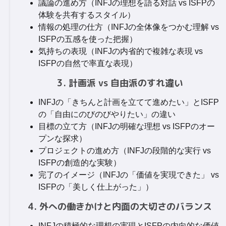
議論の進め方（INFJの理想を語る対話 vs ISFPの
体験を共有するスタイル）
情報の処理の仕方（INFJの全体像をつかむ理解 vs
ISFPの五感を使った把握）
気持ちの表現（INFJの内省的で複雑な表現 vs
ISFPの自然で率直な表現）
3. 計画派 vs 自由派のすれ違い
INFJの「きちんと計画を立てて進めたい」とISFP
の「自由にのびのびやりたい」の違い
目標の立て方（INFJの明確な理想 vs ISFPのオー
プンな探求）
プロジェクトの進め方（INFJの段階的な実行 vs
ISFPの創造的な実験）
完了のイメージ（INFJの「価値を実現できた」 vs
ISFPの「美しく仕上がった」）
4. 外への働きかけと内面の大切さのバランス
INFJの積極的な理想の実現とISFPの内向的な価値