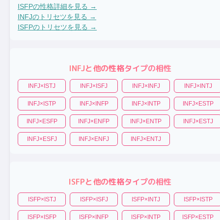
ISFP
の性格詳細を見る →
INFJ
のトリセツを見る →
ISFP
のトリセツを見る →
INFJ
と他の性格タイプの相性
INFJ
×
ISTJ
INFJ
×
ISFJ
INFJ
×
INFJ
INFJ
×
INTJ
INFJ
×
ISTP
INFJ
×
INFP
INFJ
×
INTP
INFJ
×
ESTP
INFJ
×
ESFP
INFJ
×
ENFP
INFJ
×
ENTP
INFJ
×
ESTJ
INFJ
×
ESFJ
INFJ
×
ENFJ
INFJ
×
ENTJ
ISFP
と他の性格タイプの相性
ISFP
×
ISTJ
ISFP
×
ISFJ
ISFP
×
INTJ
ISFP
×
ISTP
ISFP
×
ISFP
ISFP
×
INFP
ISFP
×
INTP
ISFP
×
ESTP