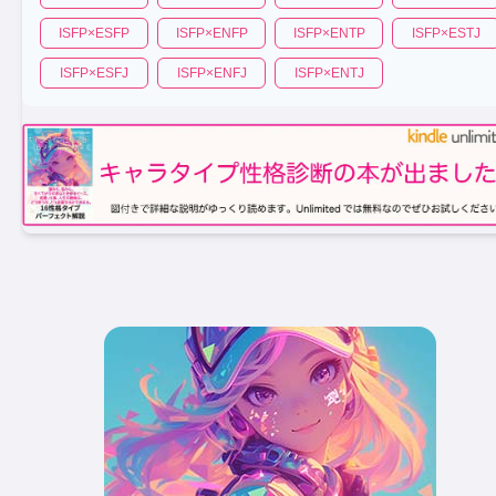
ISFP
×
ESFP
ISFP
×
ENFP
ISFP
×
ENTP
ISFP
×
ESTJ
ISFP
×
ESFJ
ISFP
×
ENFJ
ISFP
×
ENTJ