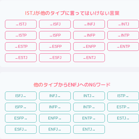
ISTJ
が他のタイプに言ってはいけない言葉
→
ISTJ
→
ISFJ
→
INFJ
→
INTJ
→
ISTP
→
ISFP
→
INFP
→
INTP
→
ESTP
→
ESFP
→
ENFP
→
ENTP
→
ESTJ
→
ESFJ
→
ENTJ
他のタイプから
ENFJ
へのNGワード
ISFJ
→
INFJ
→
INTJ
→
ISTP
→
ISFP
→
INFP
→
INTP
→
ESTP
→
ESFP
→
ENFP
→
ENTP
→
ESTJ
→
ESFJ
→
ENFJ
→
ENTJ
→