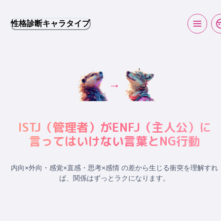
性格診断キャラタイプ
→
ISTJ
（
管理者
）が
ENFJ
（
主人公
）に
言ってはいけない言葉とNG行動
内向×外向・感覚×直感・思考×感情 の差から生じる衝突
を理解すれ
ば、関係はずっとラクになります。