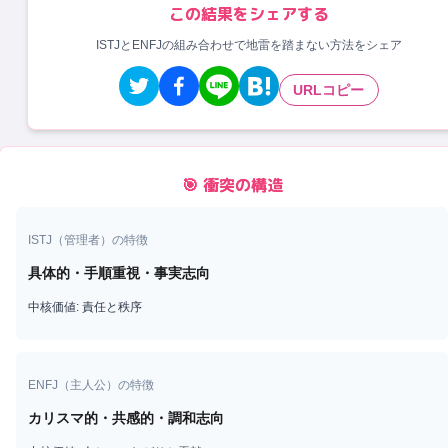
この結果をシェアする
ISTJとENFJの組み合わせで地雷を踏まない方法をシェア
URLコピー
🎯 衝突の構造
ISTJ
（
管理者
）の特徴
具体的・手順重視・事実志向
中核価値:
責任と秩序
ENFJ
（
主人公
）の特徴
カリスマ的・共感的・調和志向