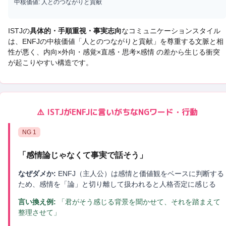
中核価値:
人とのつながりと貢献
ISTJ
の
具体的・手順重視・事実志向
なコミュニケーションスタイル
は、
ENFJ
の中核価値「
人とのつながりと貢献
」を尊重する文脈と相
性が悪く、
内向×外向・感覚×直感・思考×感情 の差から生じる衝突
が起こりやすい構造です。
⚠️
ISTJ
が
ENFJ
に言いがちなNGワード・行動
NG
1
「
感情論じゃなくて事実で話そう
」
なぜダメか:
ENFJ（主人公）は感情と価値観をベースに判断する
ため、感情を「論」と切り離して扱われると人格否定に感じる
言い換え例:
「君がそう感じる背景を聞かせて、それを踏まえて
整理させて」