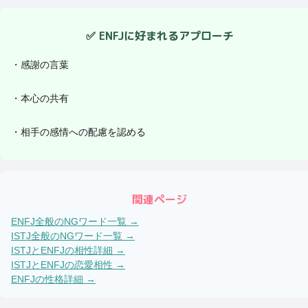
✅
ENFJ
に好まれるアプローチ
・
感謝の言葉
・
本心の共有
・
相手の感情への配慮を認める
関連ページ
ENFJ
全般のNGワード一覧 →
ISTJ
全般のNGワード一覧 →
ISTJ
と
ENFJ
の相性詳細 →
ISTJ
と
ENFJ
の恋愛相性 →
ENFJ
の性格詳細 →