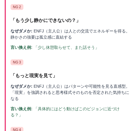
NG
2
「
もう少し静かにできないの？
」
なぜダメか:
ENFJ（主人公）は人との交流でエネルギーを得る。
静かさの強要は孤立感に直結する
言い換え例:
「少し休憩取らせて、また話そう」
NG
3
「
もっと現実を見て
」
なぜダメか:
ENFJ（主人公）はパターンや可能性を見る直感型。
「現実」を強調されると思考様式そのものを否定された気持ちに
なる
言い換え例:
「具体的にはどう動けばこのビジョンに近づけ
る？」
NG
4