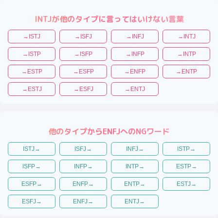
INTJ
が他のタイプに言ってはいけない言葉
→
ISTJ
→
ISFJ
→
INFJ
→
INTJ
→
ISTP
→
ISFP
→
INFP
→
INTP
→
ESTP
→
ESFP
→
ENFP
→
ENTP
→
ESTJ
→
ESFJ
→
ENTJ
他のタイプから
ENFJ
へのNGワード
ISTJ
→
ISFJ
→
INFJ
→
ISTP
→
ISFP
→
INFP
→
INTP
→
ESTP
→
ESFP
→
ENFP
→
ENTP
→
ESTJ
→
ESFJ
→
ENFJ
→
ENTJ
→