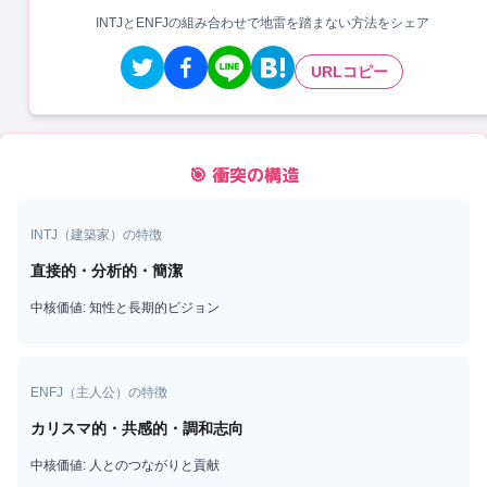
INTJとENFJの組み合わせで地雷を踏まない方法をシェア
URLコピー
🎯 衝突の構造
INTJ
（
建築家
）の特徴
直接的・分析的・簡潔
中核価値:
知性と長期的ビジョン
ENFJ
（
主人公
）の特徴
カリスマ的・共感的・調和志向
中核価値:
人とのつながりと貢献