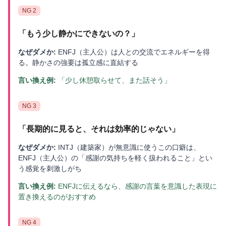
NG
2
「
もう少し静かにできないの？
」
なぜダメか:
ENFJ（主人公）は人との交流でエネルギーを得
る。静かさの強要は孤立感に直結する
言い換え例:
「少し休憩取らせて、また話そう」
NG
3
「
長期的に見ると、それは効率的じゃない
」
なぜダメか:
INTJ（建築家）が無意識に使うこの口癖は、
ENFJ（主人公）の「感謝の気持ちを軽く扱われること」とい
う感覚を刺激しがち
言い換え例:
ENFJに伝えるなら、感謝の言葉を意識した表現に
置き換えるのがおすすめ
NG
4