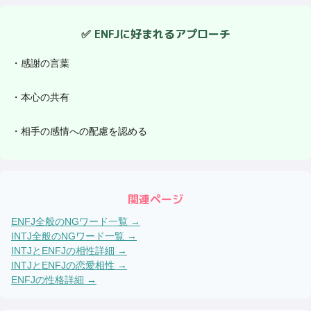
✅
ENFJ
に好まれるアプローチ
・
感謝の言葉
・
本心の共有
・
相手の感情への配慮を認める
関連ページ
ENFJ
全般のNGワード一覧 →
INTJ
全般のNGワード一覧 →
INTJ
と
ENFJ
の相性詳細 →
INTJ
と
ENFJ
の恋愛相性 →
ENFJ
の性格詳細 →