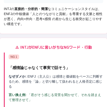
INTJ
の
直接的・分析的・簡潔
なコミュニケーションスタイルは、
ENFJ
の中核価値「
人とのつながりと貢献
」を尊重する文脈と相性
が悪く、
内向×外向・思考×感情 の差から生じる衝突
が起こりやす
い構造です。
⚠️
INTJ
が
ENFJ
に言いがちなNGワード・行動
NG
1
「
感情論じゃなくて事実で話そう
」
なぜダメか:
ENFJ（主人公）は感情と価値観をベースに判断す
るため、感情を「論」と切り離して扱われると人格否定に感じ
る
言い換え例:
「君がそう感じる背景を聞かせて、それを踏まえ
て整理させて」