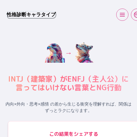
性格診断キャラタイプ
→
INTJ
（
建築家
）が
ENFJ
（
主人公
）に
言ってはいけない言葉とNG行動
内向×外向・思考×感情 の差から生じる衝突
を理解すれば、関係は
ずっとラクになります。
この結果をシェアする