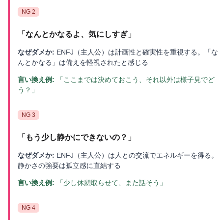
NG
2
「
なんとかなるよ、気にしすぎ
」
なぜダメか:
ENFJ（主人公）は計画性と確実性を重視する。「な
んとかなる」は備えを軽視されたと感じる
言い換え例:
「ここまでは決めておこう、それ以外は様子見でど
う？」
NG
3
「
もう少し静かにできないの？
」
なぜダメか:
ENFJ（主人公）は人との交流でエネルギーを得る。
静かさの強要は孤立感に直結する
言い換え例:
「少し休憩取らせて、また話そう」
NG
4