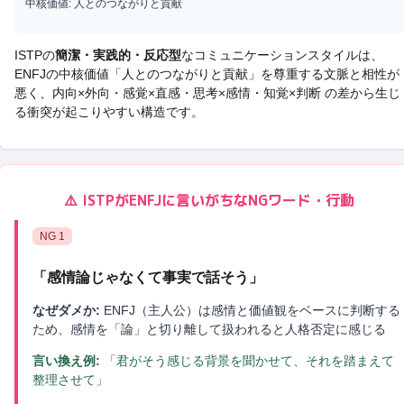
中核価値:
人とのつながりと貢献
ISTP
の
簡潔・実践的・反応型
なコミュニケーションスタイルは、
ENFJ
の中核価値「
人とのつながりと貢献
」を尊重する文脈と相性が
悪く、
内向×外向・感覚×直感・思考×感情・知覚×判断 の差から生じ
る衝突
が起こりやすい構造です。
⚠️
ISTP
が
ENFJ
に言いがちなNGワード・行動
NG
1
「
感情論じゃなくて事実で話そう
」
なぜダメか:
ENFJ（主人公）は感情と価値観をベースに判断する
ため、感情を「論」と切り離して扱われると人格否定に感じる
言い換え例:
「君がそう感じる背景を聞かせて、それを踏まえて
整理させて」