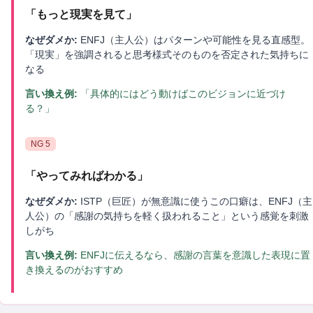
「
もっと現実を見て
」
なぜダメか:
ENFJ（主人公）はパターンや可能性を見る直感型。
「現実」を強調されると思考様式そのものを否定された気持ちに
なる
言い換え例:
「具体的にはどう動けばこのビジョンに近づけ
る？」
NG
5
「
やってみればわかる
」
なぜダメか:
ISTP（巨匠）が無意識に使うこの口癖は、ENFJ（主
人公）の「感謝の気持ちを軽く扱われること」という感覚を刺激
しがち
言い換え例:
ENFJに伝えるなら、感謝の言葉を意識した表現に置
き換えるのがおすすめ