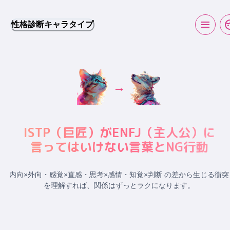
性格診断キャラタイプ
→
ISTP
（
巨匠
）が
ENFJ
（
主人公
）に
言ってはいけない言葉とNG行動
内向×外向・感覚×直感・思考×感情・知覚×判断 の差から生じる衝突
を理解すれば、関係はずっとラクになります。