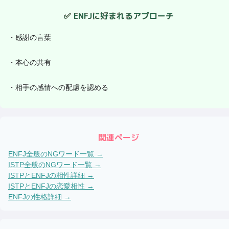
✅
ENFJ
に好まれるアプローチ
・
感謝の言葉
・
本心の共有
・
相手の感情への配慮を認める
関連ページ
ENFJ
全般のNGワード一覧 →
ISTP
全般のNGワード一覧 →
ISTP
と
ENFJ
の相性詳細 →
ISTP
と
ENFJ
の恋愛相性 →
ENFJ
の性格詳細 →