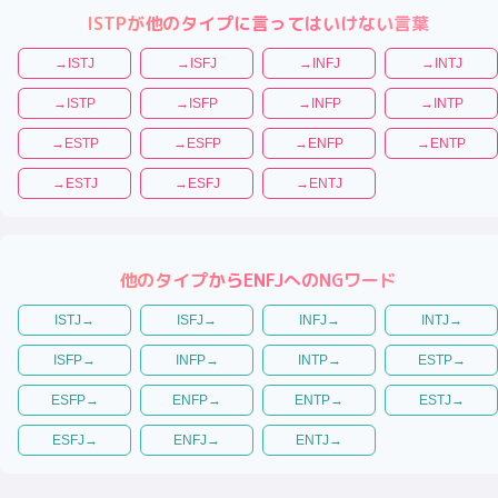
ISTP
が他のタイプに言ってはいけない言葉
→
ISTJ
→
ISFJ
→
INFJ
→
INTJ
→
ISTP
→
ISFP
→
INFP
→
INTP
→
ESTP
→
ESFP
→
ENFP
→
ENTP
→
ESTJ
→
ESFJ
→
ENTJ
他のタイプから
ENFJ
へのNGワード
ISTJ
→
ISFJ
→
INFJ
→
INTJ
→
ISFP
→
INFP
→
INTP
→
ESTP
→
ESFP
→
ENFP
→
ENTP
→
ESTJ
→
ESFJ
→
ENFJ
→
ENTJ
→