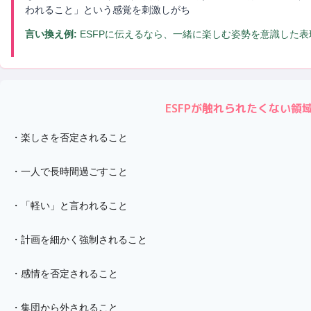
われること」という感覚を刺激しがち
言い換え例:
ESFPに伝えるなら、一緒に楽しむ姿勢を意識した
ESFP
が触れられたくない領
・
楽しさを否定されること
・
一人で長時間過ごすこと
・
「軽い」と言われること
・
計画を細かく強制されること
・
感情を否定されること
・
集団から外されること