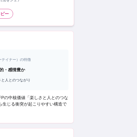
い方法をシェア
コピー
ーテイナー
）の特徴
的・感情豊か
さと人とのつながり
FP
の中核価値「
楽しさと人とのつな
から生じる衝突
が起こりやすい構造で