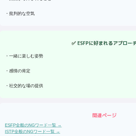
・
批判的な空気
✅
ESFP
に好まれるアプロー
・
一緒に楽しむ姿勢
・
感情の肯定
・
社交的な場の提供
関連ページ
ESFP
全般のNGワード一覧 →
ISTP
全般のNGワード一覧 →