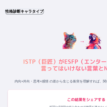
性格診断キャラタイプ
→
ISTP
（
巨匠
）が
ESFP
（
エンター
言ってはいけない言葉とN
内向×外向・思考×感情 の差から生じる衝突
を理解すれば、関
この結果をシェアする