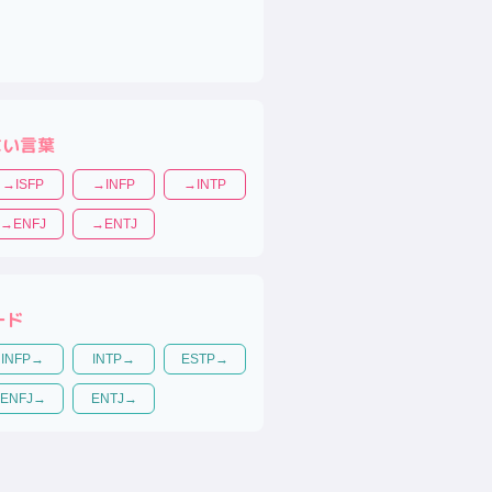
ない言葉
→
ISFP
→
INFP
→
INTP
→
ENFJ
→
ENTJ
ード
INFP
→
INTP
→
ESTP
→
ENFJ
→
ENTJ
→