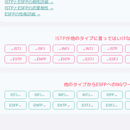
ISTP
と
ESFP
の相性詳細 →
ISTP
と
ESFP
の恋愛相性 →
ESFP
の性格詳細 →
ISTP
が他のタイプに言ってはいけ
→
ISTJ
→
ISFJ
→
INFJ
→
INTJ
→
ISTP
→
ESTP
→
ENFP
→
ENTP
→
ESTJ
→
ESFJ
他のタイプから
ESFP
へのNGワ
ISTJ
→
ISFJ
→
INFJ
→
INTJ
→
ISFP
→
ESFP
→
ENFP
→
ENTP
→
ESTJ
→
ESFJ
→