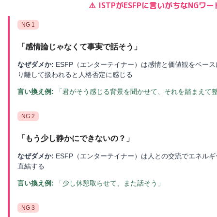
⚠️
ISTP
が
ESFP
に言いがちなNGワー
NG
1
「
感情論じゃなくて事実で話そう
」
なぜダメか:
ESFP（エンターテイナー）は感情と価値観をベー
り離して扱われると人格否定に感じる
言い換え例:
「君がそう感じる背景を聞かせて、それを踏まえて
NG
2
「
もう少し静かにできないの？
」
なぜダメか:
ESFP（エンターテイナー）は人との交流でエネル
直結する
言い換え例:
「少し休憩取らせて、また話そう」
NG
3