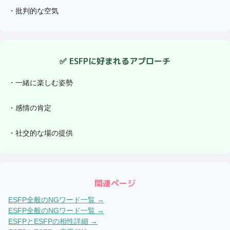
・
批判的な空気
✅
ESFP
に好まれるアプローチ
・
一緒に楽しむ姿勢
・
感情の肯定
・
社交的な場の提供
関連ページ
ESFP
全般のNGワード一覧 →
ESFP
全般のNGワード一覧 →
ESFP
と
ESFP
の相性詳細 →