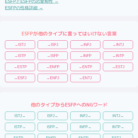
ESFP
と
ESFP
の恋愛相性 →
ESFP
の性格詳細 →
ESFP
が他のタイプに言ってはいけない言葉
→
ISTJ
→
ISFJ
→
INFJ
→
INTJ
→
ISTP
→
ISFP
→
INFP
→
INTP
→
ESTP
→
ENFP
→
ENTP
→
ESTJ
→
ESFJ
→
ENFJ
→
ENTJ
他のタイプから
ESFP
へのNGワード
ISTJ
→
ISFJ
→
INFJ
→
INTJ
→
ISTP
→
ISFP
→
INFP
→
INTP
→
ESTP
→
ENFP
→
ENTP
→
ESTJ
→