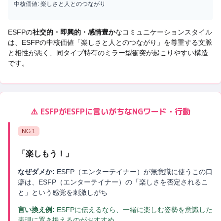
中核価値:
楽しさと人とのつながり
ESFP
の
社交的・即興的・感情豊か
なコミュニケーションスタイル
は、
ESFP
の中核価値「
楽しさと人とのつながり
」を尊重する文脈
と相性が悪く、
同タイプ特有のミラー型衝突
が起こりやすい構造
です。
⚠️
ESFP
が
ESFP
に言いがちなNGワード・行動
NG
1
「
楽しもう！
」
なぜダメか:
ESFP（エンターテイナー）が無意識に使うこの口
癖は、ESFP（エンターテイナー）の「楽しさを否定されるこ
と」という感覚を刺激しがち
言い換え例:
ESFPに伝えるなら、一緒に楽しむ姿勢を意識した
表現に置き換えるのがおすすめ