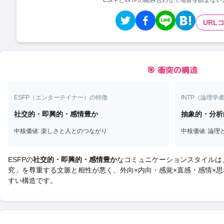
ESFPとINTPの組み合わせで地雷を踏まな
URL
🎯 衝突の構造
ESFP
（
エンターテイナー
）の特徴
INTP
（
論理学
社交的・即興的・感情豊か
抽象的・分析
中核価値:
楽しさと人とのつながり
中核価値:
論理
ESFP
の
社交的・即興的・感情豊か
なコミュニケーションスタイルは
究
」を尊重する文脈と相性が悪く、
外向×内向・感覚×直感・感情×思
すい構造です。