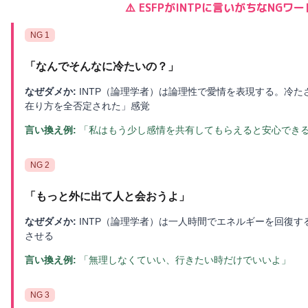
⚠️
ESFP
が
INTP
に言いがちなNGワー
NG
1
「
なんでそんなに冷たいの？
」
なぜダメか:
INTP（論理学者）は論理性で愛情を表現する。冷
在り方を全否定された」感覚
言い換え例:
「私はもう少し感情を共有してもらえると安心でき
NG
2
「
もっと外に出て人と会おうよ
」
なぜダメか:
INTP（論理学者）は一人時間でエネルギーを回復
させる
言い換え例:
「無理しなくていい、行きたい時だけでいいよ」
NG
3