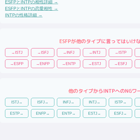
ESFP
と
INTP
の相性詳細 →
ESFP
と
INTP
の恋愛相性 →
INTP
の性格詳細 →
ESFP
が他のタイプに言ってはいけ
→
ISTJ
→
ISFJ
→
INFJ
→
INTJ
→
ISTP
→
ESFP
→
ENFP
→
ENTP
→
ESTJ
→
ESFJ
他のタイプから
INTP
へのNGワ
ISTJ
→
ISFJ
→
INFJ
→
INTJ
→
ISTP
→
ESTP
→
ENFP
→
ENTP
→
ESTJ
→
ESFJ
→