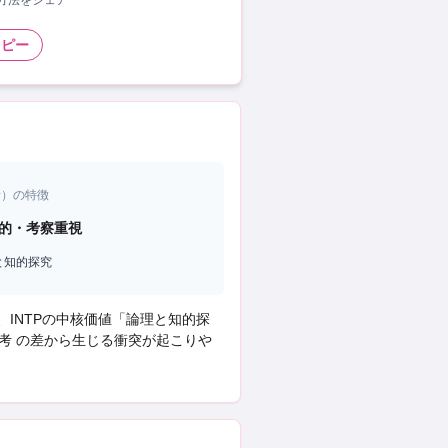
い方法をシェア
コピー
者
）の特徴
的・考察重視
と知的探究
、
INTP
の中核価値「
論理と知的探
考 の差から生じる衝突
が起こりや