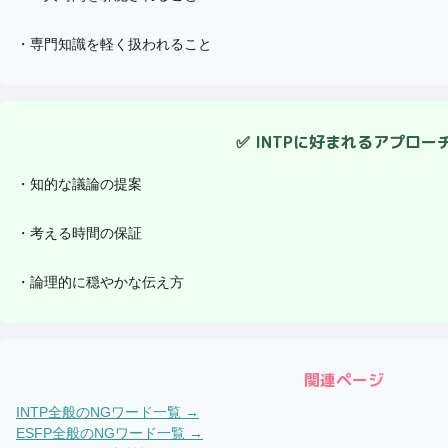
・
専門知識を軽く扱われること
✅
INTP
に好まれるアプロー
・
知的な議論の提案
・
考える時間の保証
・
論理的に穏やかな伝え方
関連ページ
INTP
全般のNGワード一覧 →
ESFP
全般のNGワード一覧 →