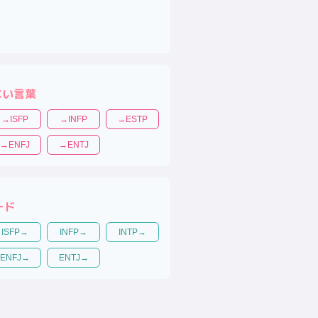
ない言葉
→
ISFP
→
INFP
→
ESTP
→
ENFJ
→
ENTJ
ード
ISFP
→
INFP
→
INTP
→
ENFJ
→
ENTJ
→