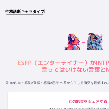
性格診断キャラタイプ
→
ESFP
（
エンターテイナー
）が
INT
言ってはいけない言葉とN
外向×内向・感覚×直感・感情×思考 の差から生じる衝突
を理解すれ
この結果をシェアする