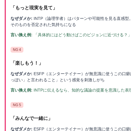
「
もっと現実を見て
」
なぜダメか:
INTP（論理学者）はパターンや可能性を見る直感
そのものを否定された気持ちになる
言い換え例:
「具体的にはどう動けばこのビジョンに近づける？
NG
4
「
楽しもう！
」
なぜダメか:
ESFP（エンターテイナー）が無意識に使うこの口癖
っぽい」と言われること」という感覚を刺激しがち
言い換え例:
INTPに伝えるなら、知的な議論の提案を意識した
NG
5
「
みんなで一緒に
」
なぜダメか:
ESFP（エンターテイナー）が無意識に使うこの口癖