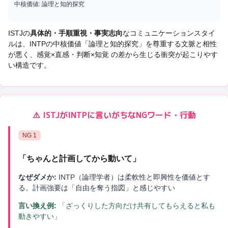
中核価値:
論理と知的探究
ISTJ
の
具体的・手順重視・事実志向
なコミュニケーションスタイ
ルは、
INTP
の中核価値「
論理と知的探究
」を尊重する文脈と相性
が悪く、
感覚×直感・判断×知覚 の差から生じる衝突
が起こりやす
い構造です。
⚠️
ISTJ
が
INTP
に言いがちなNGワード・行動
NG
1
「
ちゃんと計画してから動いて
」
なぜダメか:
INTP（論理学者）は柔軟性と即興性を価値とす
る。計画強要は「自由を奪う指図」と感じやすい
言い換え例:
「ざっくりした方向だけ共有してもらえると私も
動きやすい」