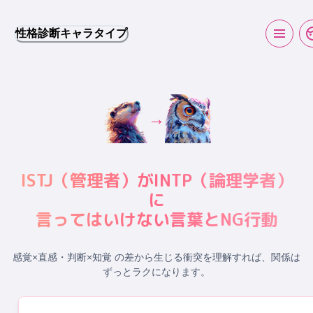
性格診断キャラタイプ
→
ISTJ
（
管理者
）が
INTP
（
論理学者
）
に
言ってはいけない言葉とNG行動
感覚×直感・判断×知覚 の差から生じる衝突
を理解すれば、関係は
ずっとラクになります。