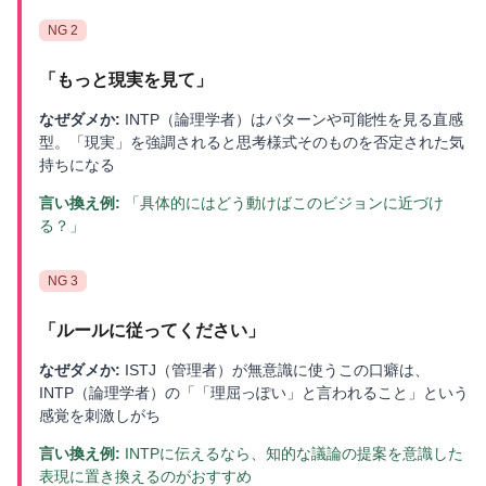
NG
2
「
もっと現実を見て
」
なぜダメか:
INTP（論理学者）はパターンや可能性を見る直感
型。「現実」を強調されると思考様式そのものを否定された気
持ちになる
言い換え例:
「具体的にはどう動けばこのビジョンに近づけ
る？」
NG
3
「
ルールに従ってください
」
なぜダメか:
ISTJ（管理者）が無意識に使うこの口癖は、
INTP（論理学者）の「「理屈っぽい」と言われること」という
感覚を刺激しがち
言い換え例:
INTPに伝えるなら、知的な議論の提案を意識した
表現に置き換えるのがおすすめ