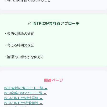
✅
INTP
に好まれるアプローチ
・
知的な議論の提案
・
考える時間の保証
・
論理的に穏やかな伝え方
関連ページ
INTP
全般のNGワード一覧 →
ISTJ
全般のNGワード一覧 →
ISTJ
と
INTP
の相性詳細 →
ISTJ
と
INTP
の恋愛相性 →