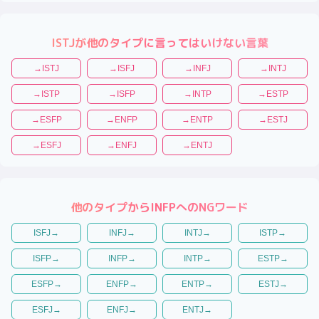
ISTJ
が他のタイプに言ってはいけない言葉
→
ISTJ
→
ISFJ
→
INFJ
→
INTJ
→
ISTP
→
ISFP
→
INTP
→
ESTP
→
ESFP
→
ENFP
→
ENTP
→
ESTJ
→
ESFJ
→
ENFJ
→
ENTJ
他のタイプから
INFP
へのNGワード
ISFJ
→
INFJ
→
INTJ
→
ISTP
→
ISFP
→
INFP
→
INTP
→
ESTP
→
ESFP
→
ENFP
→
ENTP
→
ESTJ
→
ESFJ
→
ENFJ
→
ENTJ
→