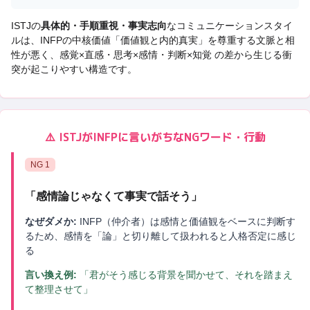
ISTJ
の
具体的・手順重視・事実志向
なコミュニケーションスタイ
ルは、
INFP
の中核価値「
価値観と内的真実
」を尊重する文脈と相
性が悪く、
感覚×直感・思考×感情・判断×知覚 の差から生じる衝
突
が起こりやすい構造です。
⚠️
ISTJ
が
INFP
に言いがちなNGワード・行動
NG
1
「
感情論じゃなくて事実で話そう
」
なぜダメか:
INFP（仲介者）は感情と価値観をベースに判断す
るため、感情を「論」と切り離して扱われると人格否定に感じ
る
言い換え例:
「君がそう感じる背景を聞かせて、それを踏まえ
て整理させて」