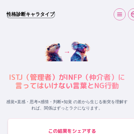
性格診断キャラタイプ
→
ISTJ
（
管理者
）が
INFP
（
仲介者
）に
言ってはいけない言葉とNG行動
感覚×直感・思考×感情・判断×知覚 の差から生じる衝突
を理解す
れば、関係はずっとラクになります。
この結果をシェアする