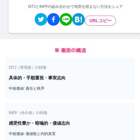
ISTJとINFPの組み合わせで地雷を踏まない方法をシェア
URLコピー
🎯 衝突の構造
ISTJ
（
管理者
）の特徴
具体的・手順重視・事実志向
中核価値:
責任と秩序
INFP
（
仲介者
）の特徴
感受性豊か・暗喩的・価値志向
中核価値:
価値観と内的真実