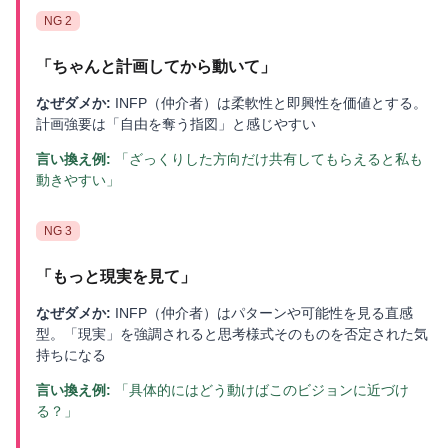
NG
2
「
ちゃんと計画してから動いて
」
なぜダメか:
INFP（仲介者）は柔軟性と即興性を価値とする。
計画強要は「自由を奪う指図」と感じやすい
言い換え例:
「ざっくりした方向だけ共有してもらえると私も
動きやすい」
NG
3
「
もっと現実を見て
」
なぜダメか:
INFP（仲介者）はパターンや可能性を見る直感
型。「現実」を強調されると思考様式そのものを否定された気
持ちになる
言い換え例:
「具体的にはどう動けばこのビジョンに近づけ
る？」