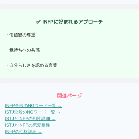
✅
INFP
に好まれるアプローチ
・
価値観の尊重
・
気持ちへの共感
・
自分らしさを認める言葉
関連ページ
INFP
全般のNGワード一覧 →
ISTJ
全般のNGワード一覧 →
ISTJ
と
INFP
の相性詳細 →
ISTJ
と
INFP
の恋愛相性 →
INFP
の性格詳細 →