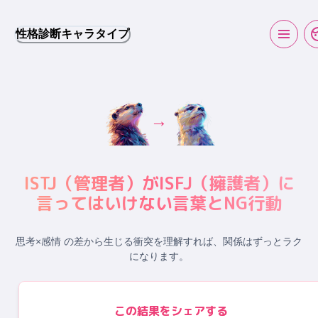
性格診断キャラタイプ
→
ISTJ
（
管理者
）が
ISFJ
（
擁護者
）に
言ってはいけない言葉とNG行動
思考×感情 の差から生じる衝突
を理解すれば、関係はずっとラク
になります。
この結果をシェアする