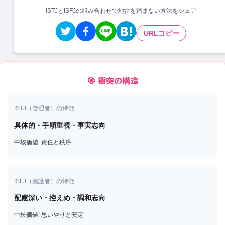
ISTJとISFJの組み合わせで地雷を踏まない方法をシェア
URLコピー
🎯 衝突の構造
ISTJ
（
管理者
）の特徴
具体的・手順重視・事実志向
中核価値:
責任と秩序
ISFJ
（
擁護者
）の特徴
配慮深い・控えめ・調和志向
中核価値:
思いやりと安定