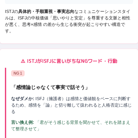
ISTJ
の
具体的・手順重視・事実志向
なコミュニケーションスタイ
ルは、
ISFJ
の中核価値「
思いやりと安定
」を尊重する文脈と相性
が悪く、
思考×感情 の差から生じる衝突
が起こりやすい構造で
す。
⚠️
ISTJ
が
ISFJ
に言いがちなNGワード・行動
NG
1
「
感情論じゃなくて事実で話そう
」
なぜダメか:
ISFJ（擁護者）は感情と価値観をベースに判断す
るため、感情を「論」と切り離して扱われると人格否定に感じ
る
言い換え例:
「君がそう感じる背景を聞かせて、それを踏まえ
て整理させて」