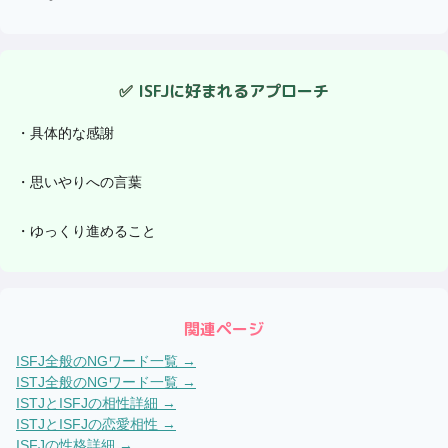
✅
ISFJ
に好まれるアプローチ
・
具体的な感謝
・
思いやりへの言葉
・
ゆっくり進めること
関連ページ
ISFJ
全般のNGワード一覧 →
ISTJ
全般のNGワード一覧 →
ISTJ
と
ISFJ
の相性詳細 →
ISTJ
と
ISFJ
の恋愛相性 →
ISFJ
の性格詳細 →