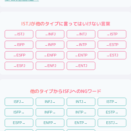
ISTJ
が他のタイプに言ってはいけない言葉
→
ISTJ
→
INFJ
→
INTJ
→
ISTP
→
ISFP
→
INFP
→
INTP
→
ESTP
→
ESFP
→
ENFP
→
ENTP
→
ESTJ
→
ESFJ
→
ENFJ
→
ENTJ
他のタイプから
ISFJ
へのNGワード
ISFJ
→
INFJ
→
INTJ
→
ISTP
→
ISFP
→
INFP
→
INTP
→
ESTP
→
ESFP
→
ENFP
→
ENTP
→
ESTJ
→