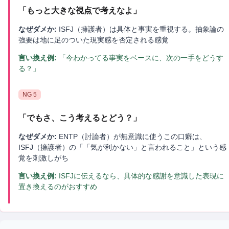
「
もっと大きな視点で考えなよ
」
なぜダメか:
ISFJ（擁護者）は具体と事実を重視する。抽象論の
強要は地に足のついた現実感を否定される感覚
言い換え例:
「今わかってる事実をベースに、次の一手をどうす
る？」
NG
5
「
でもさ、こう考えるとどう？
」
なぜダメか:
ENTP（討論者）が無意識に使うこの口癖は、
ISFJ（擁護者）の「「気が利かない」と言われること」という感
覚を刺激しがち
言い換え例:
ISFJに伝えるなら、具体的な感謝を意識した表現に
置き換えるのがおすすめ