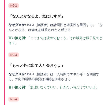
NG
2
「
なんとかなるよ、気にしすぎ
」
なぜダメか:
ISFJ（擁護者）は計画性と確実性を重視する。「な
んとかなる」は備えを軽視されたと感じる
言い換え例:
「ここまでは決めておこう、それ以外は様子見でど
う？」
NG
3
「
もっと外に出て人と会おうよ
」
なぜダメか:
ISFJ（擁護者）は一人時間でエネルギーを回復す
る。外向的活動の強要は消耗を加速させる
言い換え例:
「無理しなくていい、行きたい時だけでいいよ」
NG
4