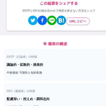
この結果をシェアする
ENTPとISFJの組み合わせで地雷を踏まない方法をシェア
URLコピー
🎯 衝突の構造
ENTP
（
討論者
）の特徴
議論的・拡散的・挑発的
中核価値:
可能性と知的刺激
ISFJ
（
擁護者
）の特徴
配慮深い・控えめ・調和志向