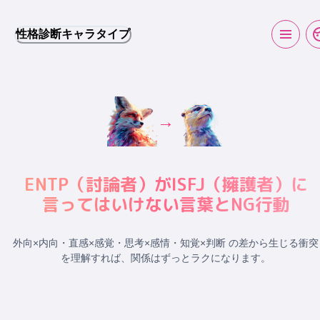
性格診断キャラタイプ
→
ENTP
（
討論者
）が
ISFJ
（
擁護者
）に
言ってはいけない言葉とNG行動
外向×内向・直感×感覚・思考×感情・知覚×判断 の差から生じる衝突
を理解すれば、関係はずっとラクになります。