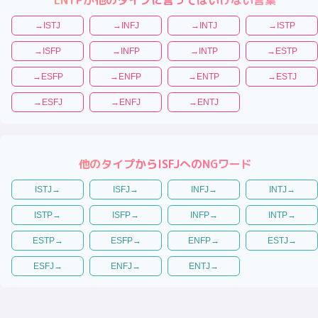
→
ISTJ
→
INFJ
→
INTJ
→
ISTP
→
ISFP
→
INFP
→
INTP
→
ESTP
→
ESFP
→
ENFP
→
ENTP
→
ESTJ
→
ESFJ
→
ENFJ
→
ENTJ
他のタイプから
ISFJ
へのNGワード
ISTJ
→
ISFJ
→
INFJ
→
INTJ
→
ISTP
→
ISFP
→
INFP
→
INTP
→
ESTP
→
ESFP
→
ENFP
→
ESTJ
→
ESFJ
→
ENFJ
→
ENTJ
→