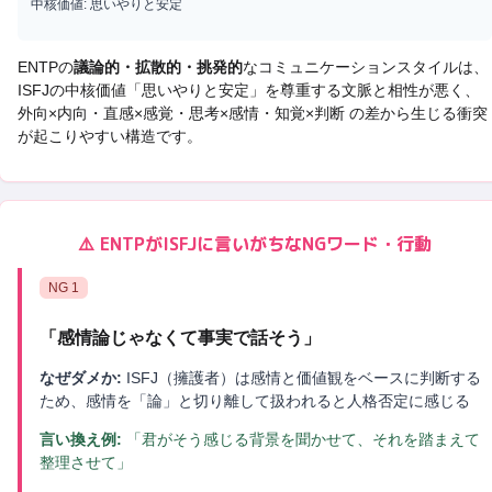
中核価値:
思いやりと安定
ENTP
の
議論的・拡散的・挑発的
なコミュニケーションスタイルは、
ISFJ
の中核価値「
思いやりと安定
」を尊重する文脈と相性が悪く、
外向×内向・直感×感覚・思考×感情・知覚×判断 の差から生じる衝突
が起こりやすい構造です。
⚠️
ENTP
が
ISFJ
に言いがちなNGワード・行動
NG
1
「
感情論じゃなくて事実で話そう
」
なぜダメか:
ISFJ（擁護者）は感情と価値観をベースに判断する
ため、感情を「論」と切り離して扱われると人格否定に感じる
言い換え例:
「君がそう感じる背景を聞かせて、それを踏まえて
整理させて」