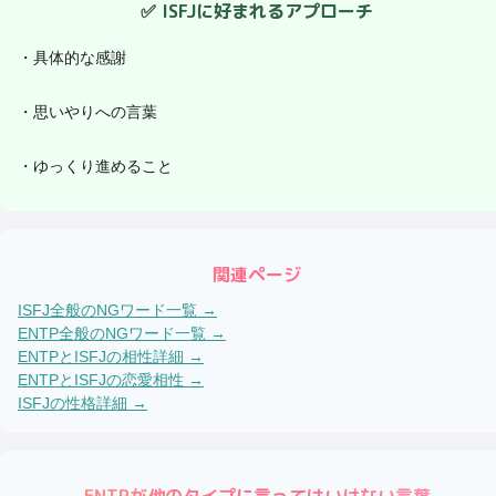
✅
ISFJ
に好まれるアプローチ
・
具体的な感謝
・
思いやりへの言葉
・
ゆっくり進めること
関連ページ
ISFJ
全般のNGワード一覧 →
ENTP
全般のNGワード一覧 →
ENTP
と
ISFJ
の相性詳細 →
ENTP
と
ISFJ
の恋愛相性 →
ISFJ
の性格詳細 →
ENTP
が他のタイプに言ってはいけない言葉