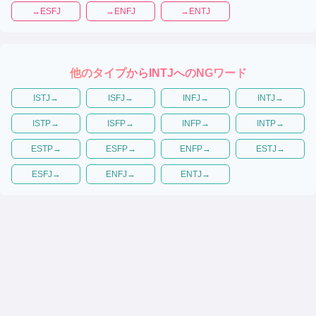
→
ESFJ
→
ENFJ
→
ENTJ
他のタイプから
INTJ
へのNGワード
ISTJ
→
ISFJ
→
INFJ
→
INTJ
→
ISTP
→
ISFP
→
INFP
→
INTP
→
ESTP
→
ESFP
→
ENFP
→
ESTJ
→
ESFJ
→
ENFJ
→
ENTJ
→