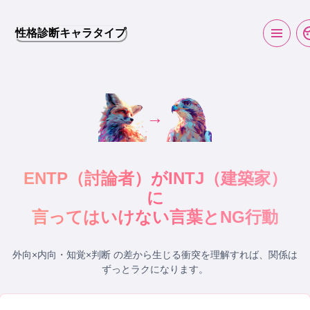
性格診断キャラタイプ
→
ENTP
（
討論者
）が
INTJ
（
建築家
）
に
言ってはいけない言葉とNG行動
外向×内向・知覚×判断 の差から生じる衝突
を理解すれば、関係は
ずっとラクになります。