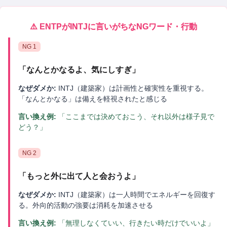
⚠️
ENTP
が
INTJ
に言いがちなNGワード・行動
NG
1
「
なんとかなるよ、気にしすぎ
」
なぜダメか:
INTJ（建築家）は計画性と確実性を重視する。
「なんとかなる」は備えを軽視されたと感じる
言い換え例:
「ここまでは決めておこう、それ以外は様子見で
どう？」
NG
2
「
もっと外に出て人と会おうよ
」
なぜダメか:
INTJ（建築家）は一人時間でエネルギーを回復す
る。外向的活動の強要は消耗を加速させる
言い換え例:
「無理しなくていい、行きたい時だけでいいよ」