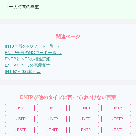
・
一人時間の尊重
関連ページ
INTJ
全般のNGワード一覧 →
ENTP
全般のNGワード一覧 →
ENTP
と
INTJ
の相性詳細 →
ENTP
と
INTJ
の恋愛相性 →
INTJ
の性格詳細 →
ENTP
が他のタイプに言ってはいけない言葉
→
ISTJ
→
ISFJ
→
INFJ
→
ISTP
→
ISFP
→
INFP
→
INTP
→
ESTP
→
ESFP
→
ENFP
→
ENTP
→
ESTJ