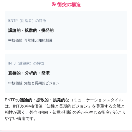
🎯 衝突の構造
ENTP
（
討論者
）の特徴
議論的・拡散的・挑発的
中核価値:
可能性と知的刺激
INTJ
（
建築家
）の特徴
直接的・分析的・簡潔
中核価値:
知性と長期的ビジョン
ENTP
の
議論的・拡散的・挑発的
なコミュニケーションスタイル
は、
INTJ
の中核価値「
知性と長期的ビジョン
」を尊重する文脈と
相性が悪く、
外向×内向・知覚×判断 の差から生じる衝突
が起こり
やすい構造です。