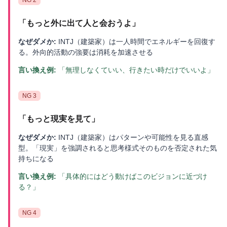
「
もっと外に出て人と会おうよ
」
なぜダメか:
INTJ（建築家）は一人時間でエネルギーを回復す
る。外向的活動の強要は消耗を加速させる
言い換え例:
「無理しなくていい、行きたい時だけでいいよ」
NG
3
「
もっと現実を見て
」
なぜダメか:
INTJ（建築家）はパターンや可能性を見る直感
型。「現実」を強調されると思考様式そのものを否定された気
持ちになる
言い換え例:
「具体的にはどう動けばこのビジョンに近づけ
る？」
NG
4