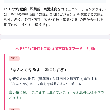
ESTP
の
行動的・即興的・刺激志向
なコミュニケーションスタイル
は、
INTJ
の中核価値「
知性と長期的ビジョン
」を尊重する文脈と
相性が悪く、
外向×内向・感覚×直感・知覚×判断 の差から生じる
衝突
が起こりやすい構造です。
⚠️
ESTP
が
INTJ
に言いがちなNGワード・行動
NG
1
「
なんとかなるよ、気にしすぎ
」
なぜダメか:
INTJ（建築家）は計画性と確実性を重視する。
「なんとかなる」は備えを軽視されたと感じる
言い換え例:
「ここまでは決めておこう、それ以外は様子見で
どう？」
NG
2