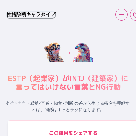
性格診断キャラタイプ
→
ESTP
（
起業家
）が
INTJ
（
建築家
）に
言ってはいけない言葉とNG行動
外向×内向・感覚×直感・知覚×判断 の差から生じる衝突
を理解す
れば、関係はずっとラクになります。
この結果をシェアする