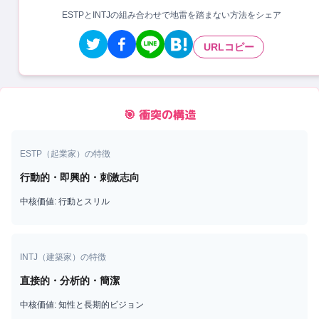
ESTPとINTJの組み合わせで地雷を踏まない方法をシェア
URLコピー
🎯 衝突の構造
ESTP
（
起業家
）の特徴
行動的・即興的・刺激志向
中核価値:
行動とスリル
INTJ
（
建築家
）の特徴
直接的・分析的・簡潔
中核価値:
知性と長期的ビジョン