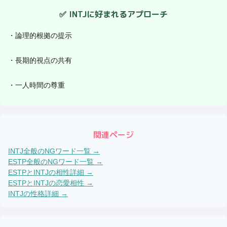
✅
INTJ
に好まれるアプローチ
・
論理的根拠の提示
・
長期的視点の共有
・
一人時間の尊重
関連ページ
INTJ
全般のNGワード一覧 →
ESTP
全般のNGワード一覧 →
ESTP
と
INTJ
の相性詳細 →
ESTP
と
INTJ
の恋愛相性 →
INTJ
の性格詳細 →