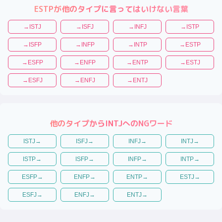
ESTP
が他のタイプに言ってはいけない言葉
→
ISTJ
→
ISFJ
→
INFJ
→
ISTP
→
ISFP
→
INFP
→
INTP
→
ESTP
→
ESFP
→
ENFP
→
ENTP
→
ESTJ
→
ESFJ
→
ENFJ
→
ENTJ
他のタイプから
INTJ
へのNGワード
ISTJ
→
ISFJ
→
INFJ
→
INTJ
→
ISTP
→
ISFP
→
INFP
→
INTP
→
ESFP
→
ENFP
→
ENTP
→
ESTJ
→
ESFJ
→
ENFJ
→
ENTJ
→